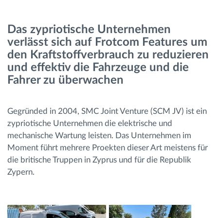
Route planning and monitoring
Das zypriotische Unternehmen
verlässt sich auf Frotcom Features um
Automatic driver identification
den Kraftstoffverbrauch zu reduzieren
und effektiv die Fahrzeuge und die
Fahrer zu überwachen
Entdecken Sie alle Funktionen
Gegründed in 2004, SMC Joint Venture (SCM JV) ist ein
zypriotische Unternehmen die elektrische und
How we solve each fleet activity needs
mechanische Wartung leisten. Das Unternehmen im
Moment führt mehrere Proekten dieser Art meistens für
Ersparnis Rechner
die britische Truppen in Zyprus und für die Republik
Zypern.