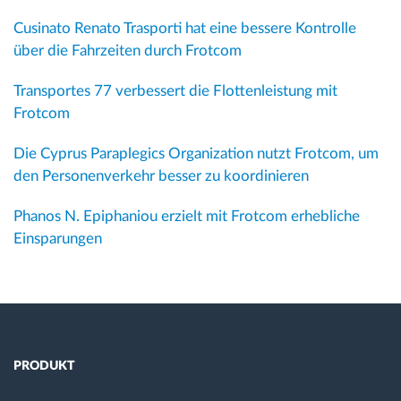
Cusinato Renato Trasporti hat eine bessere Kontrolle
über die Fahrzeiten durch Frotcom
Transportes 77 verbessert die Flottenleistung mit
Frotcom
Die Cyprus Paraplegics Organization nutzt Frotcom, um
den Personenverkehr besser zu koordinieren
Phanos N. Epiphaniou erzielt mit Frotcom erhebliche
Einsparungen
PRODUKT