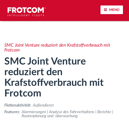
MENÜ
Vehicle tracking and sensor monitoring
SMC Joint Venture reduziert den Krafstoffverbrauch mit
Driving behavior analysis
Frotcom
SMC Joint Venture
Driving times monitoring
reduziert den
Krafstoffverbrauch mit
Workforce management
Frotcom
Remote Tacho Download
Flottenaktivität:
Außendienst
Access control
Features:
Alarmierungen | Analyse des Fahrverhaltens | Berichte |
Routenplanung und -überwachung
Fuel management