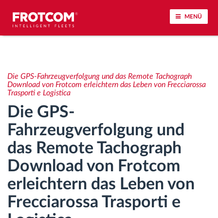
MENÜ
Vehicle tracking and sensor monitoring
Die GPS-Fahrzeugverfolgung und das Remote Tachograph
Driving behavior analysis
Download von Frotcom erleichtern das Leben von Frecciarossa
Trasporti e Logistica
Die GPS-
Driving times monitoring
Fahrzeugverfolgung und
Workforce management
das Remote Tachograph
Download von Frotcom
Remote Tacho Download
erleichtern das Leben von
Access control
Frecciarossa Trasporti e
Fuel management