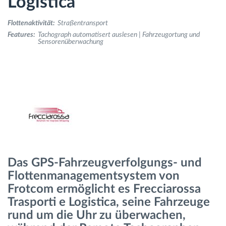
Logistica
Flottenaktivität:
Straßentransport
Route planning and monitoring
Features:
Tachograph automatisert auslesen | Fahrzeugortung und
Sensorenüberwachung
Automatic driver identification
Entdecken Sie alle Funktionen
How we solve each fleet activity needs
Das GPS-Fahrzeugverfolgungs- und
Ersparnis Rechner
Flottenmanagementsystem von
Frotcom ermöglicht es Frecciarossa
Trasporti e Logistica, seine Fahrzeuge
rund um die Uhr zu überwachen,