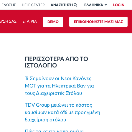
Ο ΓΝΩΣΗΣ
HELP CENTER
ΑΝΑΖΗΤΗΣΗ
ΕΛΛΗΝΙΚΑ
LOGIN
ΥΣΗ ΣΑΣ
ΕΤΑΙΡΙΑ
DEMO
ΕΠΙΚΟΙΝΩΝΗΣΤΕ ΜΑΖΙ ΜΑΣ
ΠΕΡΙΣΣΟΤΕΡΑ ΑΠΟ ΤΟ
ΙΣΤΟΛΟΓΙΟ
Τι Σημαίνουν οι Νέοι Κανόνες
MOT για τα Ηλεκτρικά Βαν για
τους Διαχειριστές Στόλου
TDV Group μειώνει το κόστος
καυσίμων κατά 6% με προηγμένη
διαχείριση στόλου
Πώς τα κεντρικοποιημένα