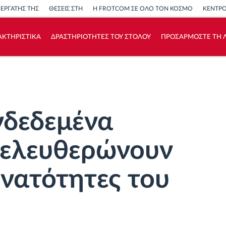
ΝΕΡΓΑΤΗΣ ΤΗΣ
ΘΕΣΕΙΣ ΣΤΗ
Η FROTCOM ΣΕ ΟΛΟ ΤΟΝ ΚΟΣΜΟ
ΚΕΝΤΡ
ΑΚΤΗΡΙΣΤΙΚΑ
ΔΡΑΣΤΗΡΙΟΤΗΤΕΣ ΤΟΥ ΣΤΟΛΟΥ
ΠΡΟΣΑΡΜΟΣΤΕ ΤΗ Λ
Πώς να λύσουμε τις ανάγκες των
δραστηριοτήτων του στόλου
Υπολογιστής εξοικονόμησης
νδεδεμένα
ελευθερώνουν
υνατότητες του