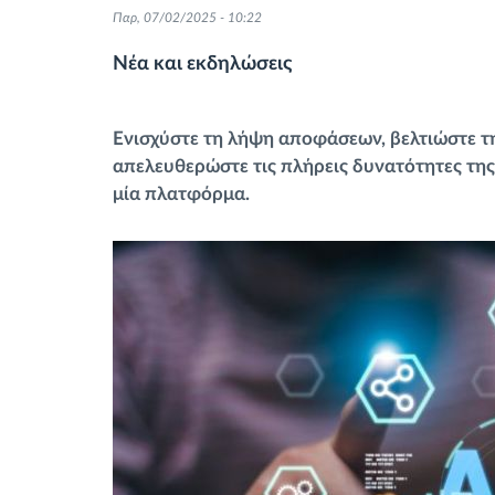
Παρ, 07/02/2025 - 10:22
Έλεγχος πρόσβασης
Νέα και εκδηλώσεις
Διαχείριση καυσίμου
Ενισχύστε τη λήψη αποφάσεων, βελτιώστε τη
Σχεδιασμός και παρακολούθηση
απελευθερώστε τις πλήρεις δυνατότητες τη
διαδρομής
μία πλατφόρμα.
Αυτόματη αναγνώριση οδηγού
Ανακαλύψτε όλα τα χαρακτηριστικά