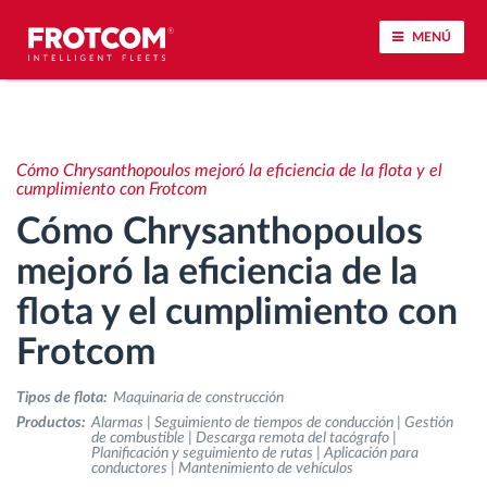
MENÚ
Seguimiento de vehículos y control de sensores
Cómo Chrysanthopoulos mejoró la eficiencia de la flota y el
Análisis de la conducta en la conducción
cumplimiento con Frotcom
Cómo Chrysanthopoulos
Seguimiento del tiempo de conducción
mejoró la eficiencia de la
flota y el cumplimiento con
Gestión de plantilla
Frotcom
Descarga remota del tacógrafo
Tipos de flota:
Maquinaria de construcción
Control de acceso
Productos:
Alarmas | Seguimiento de tiempos de conducción | Gestión
de combustible | Descarga remota del tacógrafo |
Planificación y seguimiento de rutas | Aplicación para
conductores | Mantenimiento de vehículos
Gestión de combustible