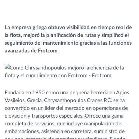
Planificación y seguimiento de rutas
La empresa griega obtuvo visibilidad en tiempo real de
Identificación automática del conductor
la flota, mejoró la planificación de rutas y simplificó el
seguimiento del mantenimiento gracias a las funciones
Descubrir todas las características
avanzadas de Frotcom.
¿Cómo podemos ayudar en el control de la
actividad de su flota?
Fundada en 1950 como una pequeña herrería en Agios
Vasileios, Grecia, Chrysanthopoulos Cranes P.C. se ha
Calculadora de ahorro
convertido en un líder del mercado en operaciones de
elevación y transportes especiales. Ofrece una gama
completa de servicios, que incluye manipulación de
embarcaciones, asistencia en carretera, suministro de