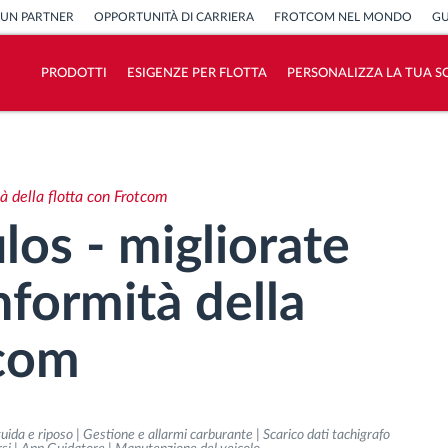
 UN PARTNER
OPPORTUNITÀ DI CARRIERA
FROTCOM NEL MONDO
GU
PRODOTTI
ESIGENZE PER FLOTTA
PERSONALIZZA LA TUA S
Come risolviamo tutte le attività della
flotta
à della flotta con Frotcom
Scopri quanto risparmi
os - migliorate
nformità della
tcom
uida e riposo | Gestione e allarmi carburante | Scarico dati tachigrafo