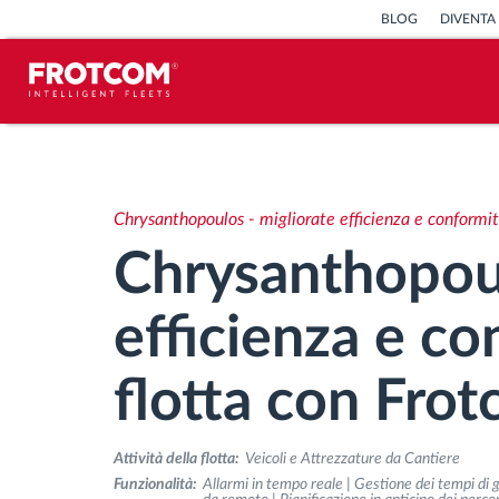
BLOG
DIVENTA
Tracciamento dei veicoli e
monitoraggio dei sensori
Chrysanthopoulos - migliorate efficienza e conformit
Analisi dello stile di guida
Chrysanthopoul
Monitoraggio dei tempi di guida
efficienza e co
Gestione delle forza lavoro
flotta con Fro
Download remoto del cronotachigrafo
Attività della flotta:
Veicoli e Attrezzature da Cantiere
Funzionalità:
Allarmi in tempo reale | Gestione dei tempi di g
Controllo accessi