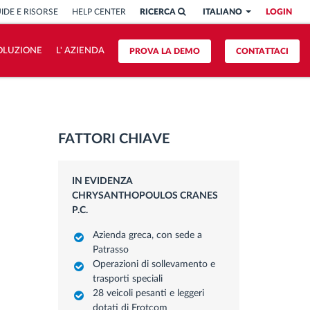
IDE E RISORSE
HELP CENTER
RICERCA
ITALIANO
LOGIN
OLUZIONE
L' AZIENDA
PROVA LA DEMO
CONTATTACI
FATTORI CHIAVE
IN EVIDENZA
CHRYSANTHOPOULOS CRANES
P.C.
Azienda greca, con sede a
Patrasso
Operazioni di sollevamento e
trasporti speciali
28 veicoli pesanti e leggeri
dotati di Frotcom