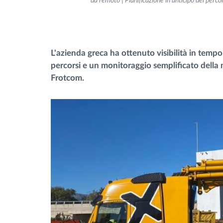
da remoto | Pianificazione in anticipo dei perc
Gestione carburante
L'azienda greca ha ottenuto visibilità in tempo 
Pianificazione dei percorsi e
percorsi e un monitoraggio semplificato della
monitoraggio
Frotcom.
Identificazione automatica del
conducente
Scopri tutte le caratteristiche