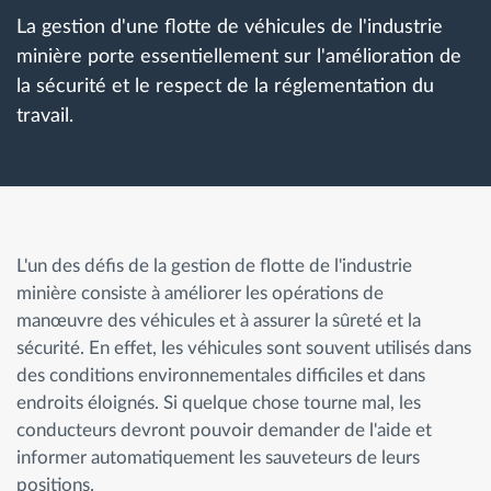
Gestion de carburant
La gestion d'une flotte de véhicules de l'industrie
minière porte essentiellement sur l'amélioration de
Planification et suivi d'itinéraire
la sécurité et le respect de la réglementation du
travail.
Identification automatique du conducteur
Découvrez toutes les caractéristiques
L'un des défis de la gestion de flotte de l'industrie
minière consiste à améliorer les opérations de
manœuvre des véhicules et à assurer la sûreté et la
Comment nous résolvons chaques besoins
sécurité. En effet, les véhicules sont souvent utilisés dans
d'activité de flotte
des conditions environnementales difficiles et dans
endroits éloignés. Si quelque chose tourne mal, les
Calculatrice d’économies
conducteurs devront pouvoir demander de l'aide et
informer automatiquement les sauveteurs de leurs
positions.