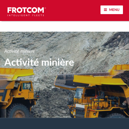
MENU
Géolocalisation de véhicule et surveillance par
capteur
Activité minière
Analyse du comportement de conduite
Activité minière
Contrôle des temps de conduite
Gestion de la main-d’œuvre
Téléchargement du tachygraphe à distance
Contrôle d'accès