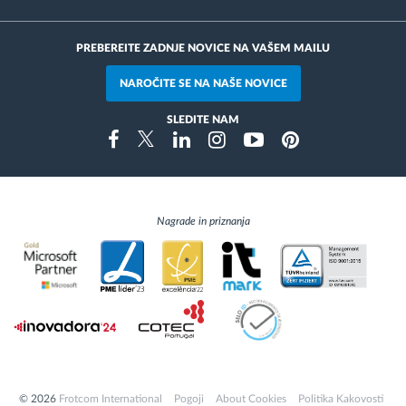
PREBEREITE ZADNJE NOVICE NA VAŠEM MAILU
NAROČITE SE NA NAŠE NOVICE
SLEDITE NAM
Instragram
Facebook
Twitter
Linkedin
Youtube
Pinterest
Nagrade in priznanja
© 2026
Frotcom International
Pogoji
About Cookies
Politika Kakovosti