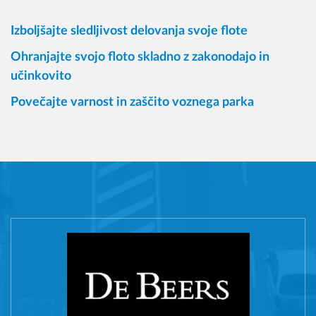
Izboljšajte sledljivost delovanja svoje flote
Ohranjajte svojo floto skladno z zakonodajo in
učinkovito
Povečajte varnost in zaščito voznega parka