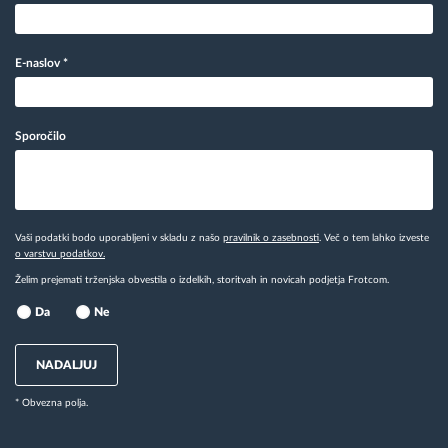
E-naslov
*
Sporočilo
Vaši podatki bodo uporabljeni v skladu z našo
pravilnik o zasebnosti
. Več o tem lahko izveste
o varstvu podatkov.
Želim prejemati trženjska obvestila o izdelkih, storitvah in novicah podjetja Frotcom.
Da
Ne
NADALJUJ
* Obvezna polja.