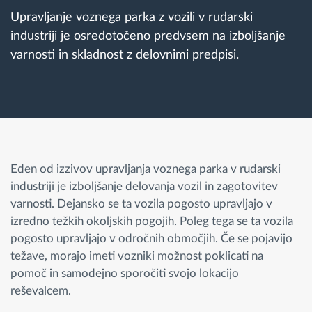
Upravljanje voznega parka z vozili v rudarski
industriji je osredotočeno predvsem na izboljšanje
Načrtovanje in spremljanje poti
varnosti in skladnost z delovnimi predpisi.
Samodejno prepoznavanje voznika
Odkrijte vse funkcije
Eden od izzivov upravljanja voznega parka v rudarski
industriji je izboljšanje delovanja vozil in zagotovitev
Kako bomo rešili vse potrebe dejavnosti flote
varnosti. Dejansko se ta vozila pogosto upravljajo v
izredno težkih okoljskih pogojih. Poleg tega se ta vozila
Izračun prihrankov
pogosto upravljajo v odročnih območjih. Če se pojavijo
težave, morajo imeti vozniki možnost poklicati na
pomoč in samodejno sporočiti svojo lokacijo
reševalcem.