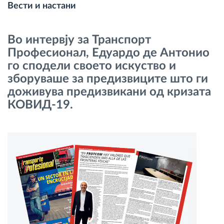
Вести и настани
Управување со горивото
Во интервју за Транспорт
Планирање и следење на рутите
Професионал, Едуардо де Антонио
го сподели своето искуство и
Автоматска идентификација на возачите
зборуваше за предизвиците што ги
доживува предизвикани од кризата
Откријте ги сите можности
КОВИД-19.
Како ја решаваме
Калкулатор за заштеди