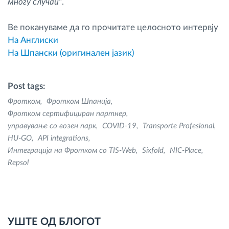
многу случаи
“.
Ве покануваме да го прочитате целосното интервју
На Англиски
На Шпански (оригинален јазик)
Post tags:
Фротком
Фротком Шпанија
Фротком сертифициран партнер
управување со возен парк
COVID-19
Transporte Profesional
HU-GO
API integrations
Интеграција на Фротком со TIS-Web
Sixfold
NIC-Place
Repsol
УШТЕ ОД БЛОГОТ