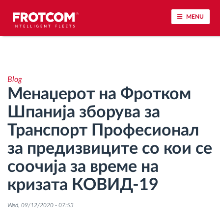
MENU
Лоцирање на возилото и сензорско следење
Blog
Анализа на возачкото однесување
Менаџерот на Фротком
Шпанија зборува за
Следење на времетраењето на возењето
Транспорт Професионал
Управување со работната сила
за предизвиците со кои се
соочија за време на
Далечинско преземање тахографски
датотеки
кризата КОВИД-19
Контрола на пристап
Wed, 09/12/2020 - 07:53