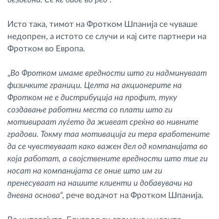
Исто така, тимот на Фротком Шпанија се чуваше
недопрен, а истото се случи и кај сите партнери на
Фротком во Европа.
„
Во Фротком имаме вредности што ги надминуваат
физичките граници. Целта на акционерите на
Фротком не е дистрибуција на профит, туку
создавање работни места со плати што ги
мотивираат луѓето да живеат среќно во нивните
градови. Токму таа мотивација ги тера вработените
да се чувствуваат како важен дел од компанијата во
која работат, а својствените вредности што тие ги
носат на компанијата се оние што им ги
пренесуваат на нашите клиенти и добавувачи на
дневна основа
“, рече водачот на Фротком Шпанија.