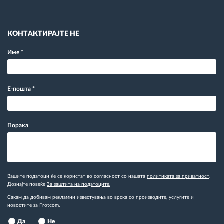
КОНТАКТИРАЈТЕ НЕ
Име
*
Е-пошта
*
Порака
Вашите податоци ќе се користат во согласност со нашата
политиката за приватност
.
Дознајте повеќе
За заштита на податоците.
Сакам да добивам рекламни известувања во врска со производите, услугите и
новостите за Frotcom.
Да
Не