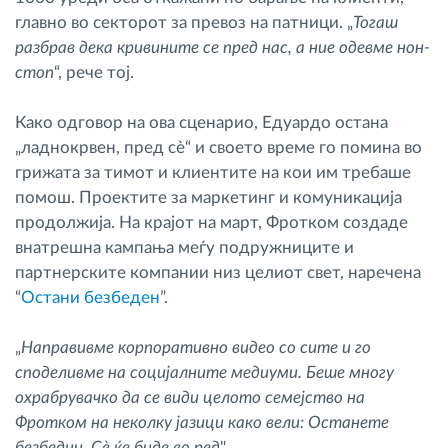
главно во секторот за превоз на патници. „
Тогаш
разбрав дека кривините се пред нас, а ние одевме нон-
стоп
“, рече тој.
Како одговор на ова сценарио, Едуардо остана
„ладнокрвен, пред сè“ и своето време го помина во
грижата за тимот и клиентите на кои им требаше
помош. Проектите за маркетинг и комуникација
продолжија. На крајот на март, Фротком создаде
внатрешна кампања меѓу подружниците и
партнерските компании низ целиот свет, наречена
“
Остани безбеден
”.
„
Направивме корпоративно видео со сите и го
споделивме на социјалните медиуми. Беше многу
охрабрувачко да се види целото семејство на
Фротком на неколку јазици како вели: Останете
безбедни. Сè ќе биде во ред
".