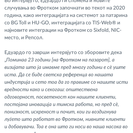
Во интервјуто, Едуардо ги спомена и новите
случувања во Фротком започнати во текот на 2020
година, како интеграцијата на системот за патарина
со BG Toll и HU-GO, интеграцијата со TIS-Web® и
најновите интеграции на Фротком со Sixfold, NIC-
место, и Репсол.
Едуардо го заврши интервјуто со зборовите дека
„
Поминаа 23 години [на Фротком на пазарот], а
визијата што ја имавме пред многу години е сè уште
иста. Да се биде светска референца во нашата
индустрија и сето тоа да го правиме со нашите исти
вредности како и секогаш: општествена
одговорност, посветеност кон нашите клиенти,
постојана иновација и тимска работа, но пред сè,
понизност, искреност и почит, кои ги воздигнува
луѓето што работат во Фротком, нивните клиенти
и добавувачи. Тоа е она што ги носи во наша насока во