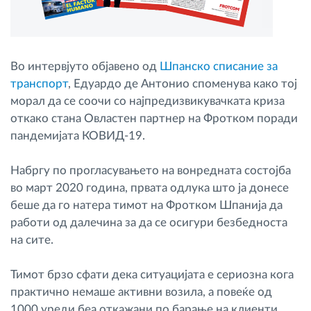
Во интервјуто објавено од
Шпанско списание за
транспорт
, Едуардо де Антонио споменува како тој
морал да се соочи со најпредизвикувачката криза
откако стана Овластен партнер на Фротком поради
пандемијата КОВИД-19.
Набргу по прогласувањето на вонредната состојба
во март 2020 година, првата одлука што ја донесе
беше да го натера тимот на Фротком Шпанија да
работи од далечина за да се осигури безбедноста
на сите.
Тимот брзо сфати дека ситуацијата е сериозна кога
практично немаше активни возила, а повеќе од
1000 уреди беа откажани по барање на клиенти,