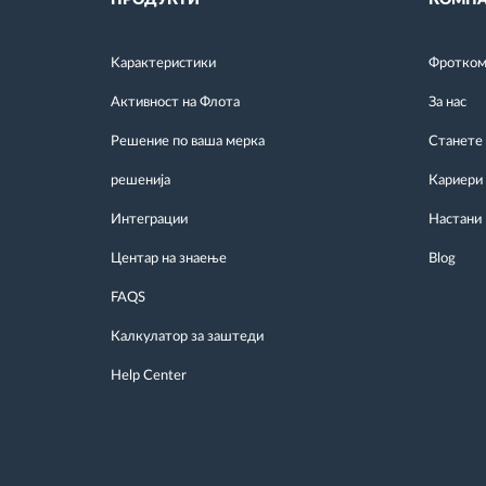
Kарактеристики
Фротком 
Активност на Флота
За нас
Решение по ваша мерка
Станете
решенија
Кариери
Интеграции
Настани
Центар на знаење
Blog
FAQS
Калкулатор за заштеди
Help Center