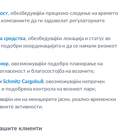
ност
, обезбедувајќи прецизно следење на времето
а компаниите да ги задоволат регулаторните
а средства
, обезбедувајќи локација и статус во
е подобри координацијата и да се намали ризикот
дмор
, овозможувајќи подобро планирање на
гласеност и благосостојба на возачите;
и
Schmitz Cargobull
, овозможувајќи непречен
 и подобрена контрола на возниот парк;
давајќи им на менаџерите јасен, реално-временски
овните активности.
нашите клиенти