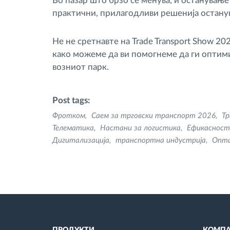
Во пазар што брзо се менува, и останувањ
практични, прилагодливи решенија останув
Не не сретнавте на Trade Transport Show 20
како можеме да ви помогнеме да ги оптим
возниот парк.
Post tags:
Фротком
Саем за трговски транспорт 2026
Тр
Телематика
Настани за логистика
Ефикасност
Дигитализација
транспортна индустрија
Опти
ПРОДУКТИ
КОМПА