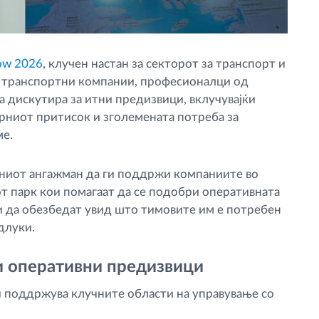
how 2026
, клучен настан за секторот за транспорт и
ра транспортни компании, професионалци од
да дискутира за итни предизвици, вклучувајќи
рниот притисок и зголемената потреба за
ме.
иниот ангажман да ги поддржи компаниите во
от парк кои помагаат да се подобри оперативната
и да обезбедат увид што тимовите им е потребен
длуки.
и оперативни предизвици
 поддржува клучните области на управување со