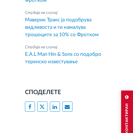
Фротком
Студија на случај
Маверик Транс ја подобрува
видливоста и ги намалува
трошоците за 10% со Фротком
Студија на случај
E.A.L Man Hin & Sons со подобро
теренско известување
СПОДЕЛЕТЕ