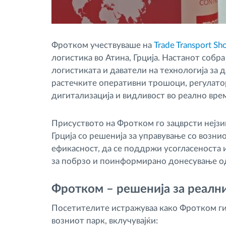
Фротком учествуваше на
Trade Transport S
логистика во Атина, Грција. Настанот соб
логистиката и даватели на технологија за 
растечките оперативни трошоци, регулато
дигитализација и видливост во реално вре
Присуството на Фротком го зацврсти нејз
Грција со решенија за управување со возни
ефикасност, да се поддржи усогласеноста 
за побрзо и поинформирано донесување о
Фротком – решенија за реалн
Посетителите истражуваа како Фротком ги
возниот парк, вклучувајќи: