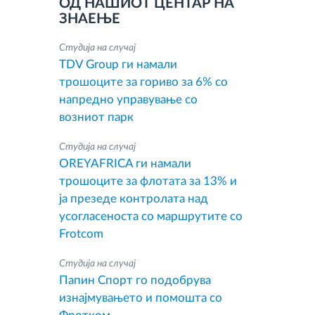
ОД НАШИОТ ЦЕНТАР НА
ЗНАЕЊЕ
Студија на случај
TDV Group ги намали
трошоците за гориво за 6% со
напредно управување со
возниот парк
Студија на случај
OREYAFRICA ги намали
трошоците за флотата за 13% и
ја презеде контролата над
усогласеноста со маршрутите со
Frotcom
Студија на случај
Папин Спорт го подобрува
изнајмувањето и помошта со