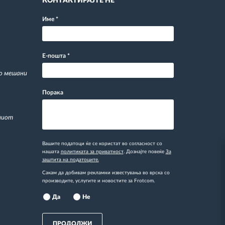
КОНТАКТИРАЈТЕ НЕ
Име
*
Е-пошта
*
со мешани
Порака
ниот
Вашите податоци ќе се користат во согласност со
нашата
политиката за приватност
. Дознајте повеќе
За
заштита на податоците.
Сакам да добивам рекламни известувања во врска со
производите, услугите и новостите за Frotcom.
Да
Не
ПРОДОЛЖИ