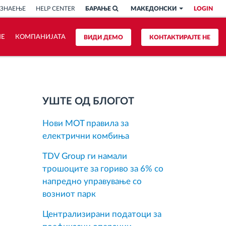
 ЗНАЕЊЕ
HELP CENTER
БАРАЊЕ
МАКЕДОНСКИ
LOGIN
ИЕ
КОМПАНИЈАТА
ВИДИ ДЕМО
КОНТАКТИРАЈТЕ НЕ
УШТЕ ОД БЛОГОТ
Нови MOT правила за
електрични комбиња
TDV Group ги намали
трошоците за гориво за 6% со
напредно управување со
возниот парк
Централизирани податоци за