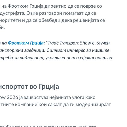
 на Фротком Грција директно да се поврзе со
устријата. Овие разговори помагаат да се
оритети и да се обезбеди дека решенијата се
и.
р на
Фротком Грција
: “Trade Transport Show е клучен
анспортна заедница. Силниот интерес за нашите
треба за видливост, усогласеност и ефикасност во
спортот во Грција
ow 2026 ја зацврстува нејзината улога како
тните компании кои сакаат да ги модернизираат