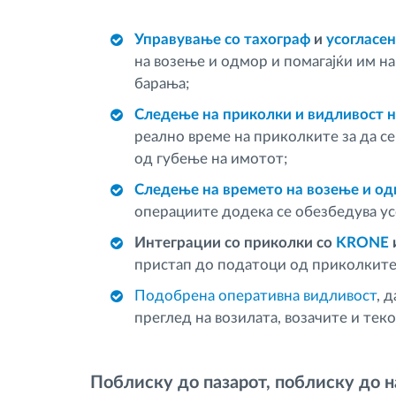
Управување со тахограф
и
усогласе
на возење и одмор и помагајќи им н
барања;
Следење на приколки и видливост н
реално време на приколките за да с
од губење на имотот;
Следење на времето на возење и о
операциите додека се обезбедува усо
Интеграции со приколки со
KRONE
пристап до податоци од приколките
Подобрена оперативна видливост
, 
преглед на возилата, возачите и тек
Поблиску до пазарот, поблиску до 