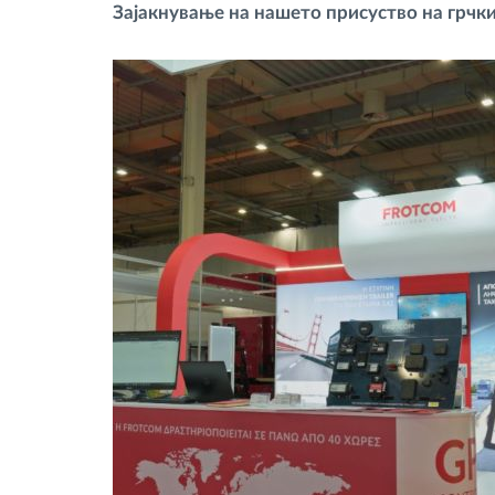
Зајакнување на нашето присуство на грчк
Контрола на пристап
Управување со горивото
Планирање и следење на рутите
Автоматска идентификација на
возачите
Откријте ги сите можности