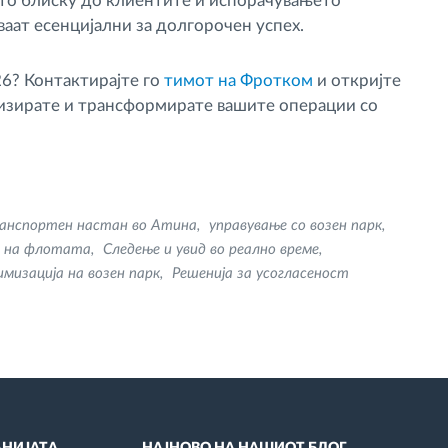
ето блиску до клиентите и испорачувањето
аат есенцијални за долгорочен успех.
26? Контактирајте го
тимот на Фротком
и откријте
изирате и трансформирате вашите операции со
анспортен настан во Атина
управување со возен парк
 на флотата
Следење и увид во реално време
мизација на возен парк
Решенија за усогласеност
НИЈАТА
НАЈНОВО НА НАШИОТ БЛОГ