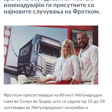
изненадувајќи ги присутните со
Управување со горивото
најновите случувања на Фротком.
Планирање и следење на рутите
Автоматска идентификација на возачите
Откријте ги сите можности
Како ја решаваме
Калкулатор за заштеди
Фротком присуствуваше на 86тиот Меѓународен
саем во Солун во Грција, што се одржа од 10 до 18
септември во Меѓународниот изложбен и