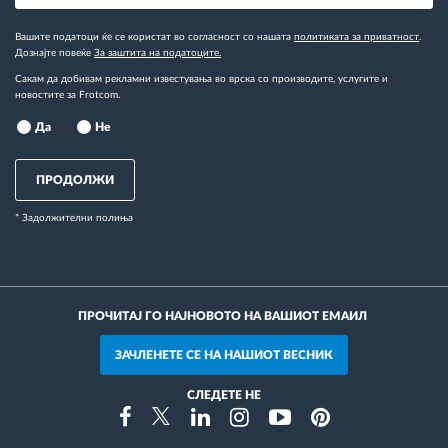
Вашите податоци ќе се користат во согласност со нашата
политиката за приватност
.
Дознајте повеќе
За заштита на податоците.
Сакам да добивам рекламни известувања во врска со производите, услугите и
новостите за Frotcom.
Да
Не
ПРОДОЛЖИ
* Задолжителни полиња
ПРОЧИТАЈ ГО НАЈНОВОТО НА ВАШИОТ ЕМАИЛ
ЗАЧЛЕНЕТЕ СЕ НА НАШИОТ ВЕСНИК
СЛЕДЕТЕ НЕ
Instragram
Facebook
Twitter
Linkedin
Youtube
Pinterest