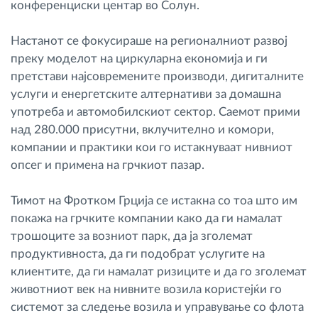
конференциски центар во Солун.
Настанот се фокусираше на регионалниот развој
преку моделот на циркуларна економија и ги
претстави најсовремените производи, дигиталните
услуги и енергетските алтернативи за домашна
употреба и автомобилскиот сектор. Саемот прими
над 280.000 присутни, вклучително и комори,
компании и практики кои го истакнуваат нивниот
опсег и примена на грчкиот пазар.
Тимот на Фротком Грција се истакна со тоа што им
покажа на грчките компании како да ги намалат
трошоците за возниот парк, да ја зголемат
продуктивноста, да ги подобрат услугите на
клиентите, да ги намалат ризиците и да го зголемат
животниот век на нивните возила користејќи го
системот за следење возила и управување со флота