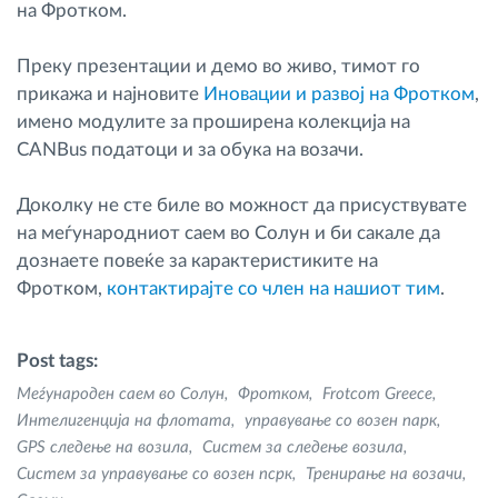
на Фротком.
Преку презентации и демо во живо, тимот го
прикажа и најновите
Иновации и развој на Фротком
,
имено модулите за проширена колекција на
CANBus податоци и за обука на возачи.
Доколку не сте биле во можност да присуствувате
на меѓународниот саем во Солун и би сакале да
дознаете повеќе за карактеристиките на
Фротком,
контактирајте со член на нашиот тим
.
Post tags:
Меѓународен саем во Солун
Фротком
Frotcom Greece
Интелигенција на флотата
управување со возен парк
GPS следење на возила
Систем за следење возила
Систем за управување со возен псрк
Тренирање на возачи