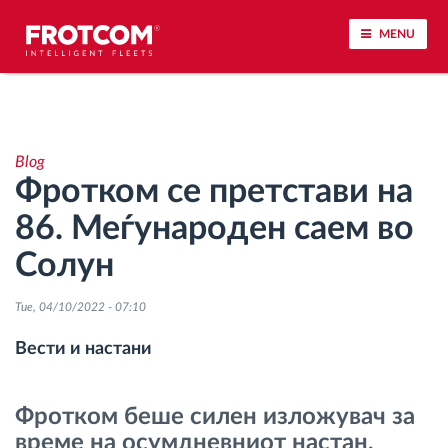
MENU
Лоцирање на возилото и сензорско следење
Blog
Анализа на возачкото однесување
Фротком се претстави на
86. Меѓународен саем во
Следење на времетраењето на возењето
Солун
Управување со работната сила
Tue, 04/10/2022 - 07:10
Далечинско преземање тахографски
Вести и настани
датотеки
Фротком беше силен изложувач за
Контрола на пристап
време на осумдневниот настан,