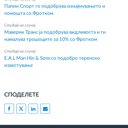
Папин Спорт го подобрува изнајмувањето и
помошта со Фротком
Студија на случај
Маверик Транс ја подобрува видливоста и ги
намалува трошоците за 10% со Фротком
Студија на случај
E.A.L Man Hin & Sons со подобро теренско
известување
СПОДЕЛЕТЕ