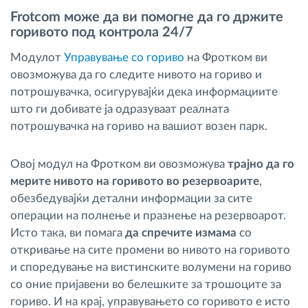
Frotcom може да ви помогне да го држите
горивото под контрола 24/7
Модулот
Управување со гориво
на Фротком ви
овозможува да го следите нивото на гориво и
потрошувачка, осигурувајќи дека информациите
што ги добивате ја одразуваат реалната
потрошувачка на гориво на вашиот возен парк.
Овој модул на Фротком ви овозможува
трајно да го
мерите нивото на горивото во резервоарите
,
обезбедувајќи детални информации за сите
операции на полнење и празнење на резервоарот.
Исто така, ви помага
да спречите измама
со
откривање на сите промени во нивото на горивото
и споредување на вистинските волумени на гориво
со оние пријавени во белешките за трошоците за
гориво. И на крај, управувањето со горивото е исто