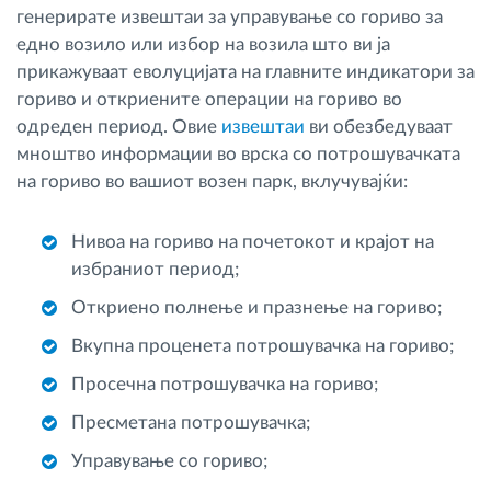
генерирате извештаи за управување со гориво за
едно возило или избор на возила што ви ја
прикажуваат еволуцијата на главните индикатори за
гориво и откриените операции на гориво во
одреден период. Овие
извештаи
ви обезбедуваат
мноштво информации во врска со потрошувачката
на гориво во вашиот возен парк, вклучувајќи:
Нивоа на гориво на почетокот и крајот на
избраниот период;
Откриено полнење и празнење на гориво;
Вкупна проценета потрошувачка на гориво;
Просечна потрошувачка на гориво;
Пресметана потрошувачка;
Управување со гориво;