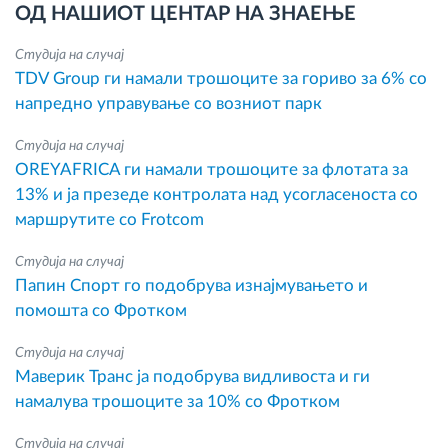
ОД НАШИОТ ЦЕНТАР НА ЗНАЕЊЕ
Студија на случај
TDV Group ги намали трошоците за гориво за 6% со
напредно управување со возниот парк
Студија на случај
OREYAFRICA ги намали трошоците за флотата за
13% и ја презеде контролата над усогласеноста со
маршрутите со Frotcom
Студија на случај
Папин Спорт го подобрува изнајмувањето и
помошта со Фротком
Студија на случај
Маверик Транс ја подобрува видливоста и ги
намалува трошоците за 10% со Фротком
Студија на случај