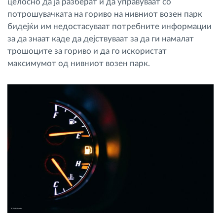
целосно да ја разберат и да управуваат со
потрошувачката на гориво на нивниот возен парк
бидејќи им недостасуваат потребните информации
за да знаат каде да дејствуваат за да ги намалат
трошоците за гориво и да го искористат
максимумот од нивниот возен парк.