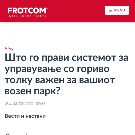
MENU
Лоцирање на возилото и сензорско следење
Blog
Анализа на возачкото однесување
Што го прави системот за
управување со гориво
Следење на времетраењето на возењето
толку важен за вашиот
Управување со работната сила
возен парк?
Далечинско преземање тахографски
Wed, 22/02/2023 - 07:47
датотеки
Вести и настани
Контрола на пристап