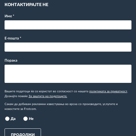
КОНТАКТИРАЈТЕ НЕ
Име
*
Е-пошта
*
Порака
Вашите податоци ќе се користат во согласност со нашата
политиката за приватност
.
Дознајте повеќе
За заштита на податоците.
Сакам да добивам рекламни известувања во врска со производите, услугите и
новостите за Frotcom.
Да
Не
ПРОДОЛЖИ