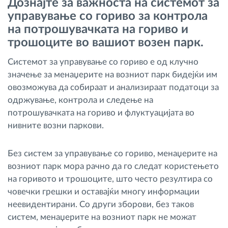
Дознајте за важноста на системот за
Управување со горивото
управување со гориво за контрола
на потрошувачката на гориво и
Планирање и следење на рутите
трошоците во вашиот возен парк.
Системот за управување со гориво е од клучно
Автоматска идентификација на возачите
значење за менаџерите на возниот парк бидејќи им
овозможува да собираат и анализираат податоци за
Откријте ги сите можности
одржување, контрола и следење на
потрошувачката на гориво и флуктуацијата во
нивните возни паркови.
Како ја решаваме
Без систем за управување со гориво, менаџерите на
возниот парк мора рачно да го следат користењето
Калкулатор за заштеди
на горивото и трошоците, што често резултира со
човечки грешки и оставајќи многу информации
неевидентирани. Со други зборови, без таков
систем, менаџерите на возниот парк не можат