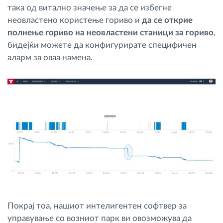
така од витално значење за да се избегне
неовластено користење гориво и
да се открие
полнење гориво на неовластени станици за гориво
,
бидејќи можете да конфигурирате специфичен
аларм за оваа намена.
Покрај тоа, нашиот интелигентен софтвер за
управување со возниот парк ви овозможува да