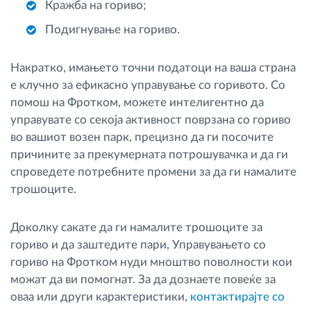
Кражба на гориво;
Подигнување на гориво.
Накратко, имањето точни податоци на ваша страна
е клучно за ефикасно управување со горивото. Со
помош на Фротком, можете интелигентно да
управувате со секоја активност поврзана со гориво
во вашиот возен парк, прецизно да ги посочите
причините за прекумерната потрошувачка и да ги
спроведете потребните промени за да ги намалите
трошоците.
Доколку сакате да ги намалите трошоците за
гориво и да заштедите пари, Управувањето со
гориво на Фротком нуди мноштво поволности кои
можат да ви помогнат. За да дознаете повеќе за
оваа или други карактеристики,
контактирајте со