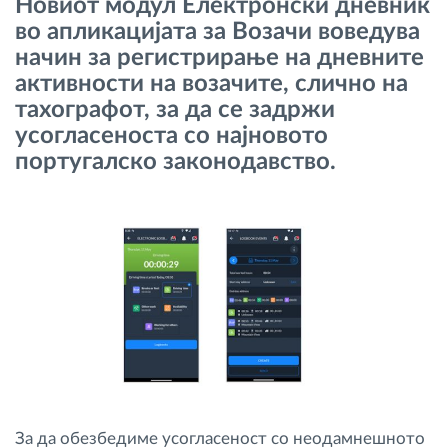
Новиот модул Електронски дневник
Управување со горивото
во апликацијата за Возачи воведува
начин за регистрирање на дневните
Планирање и следење на рутите
активности на возачите, слично на
тахографот, за да се задржи
Автоматска идентификација на возачите
усогласеноста со најновото
португалско законодавство.
Откријте ги сите можности
Како ја решаваме
Калкулатор за заштеди
За да обезбедиме усогласеност со неодамнешното