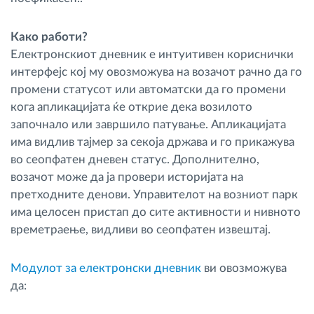
Како работи?
Електронскиот дневник е интуитивен кориснички
интерфејс кој му овозможува на возачот рачно да го
промени статусот или автоматски да го промени
кога апликацијата ќе открие дека возилото
започнало или завршило патување. Апликацијата
има видлив тајмер за секоја држава и го прикажува
во сеопфатен дневен статус. Дополнително,
возачот може да ја провери историјата на
претходните денови. Управителот на возниот парк
има целосен пристап до сите активности и нивното
времетраење, видливи во сеопфатен извештај.
Модулот за електронски дневник
ви овозможува
да: