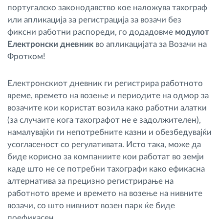
португалско законодавство кое наложува тахограф
или апликација за регистрација за возачи без
фиксни работни распореди, го додадовме
модулот
Електронски дневник
во апликацијата за Возачи на
Фротком!
Електронскиот дневник ги регистрира работното
време, времето на возење и периодите на одмор за
возачите кои користат возила како работни алатки
(за случаите кога тахографот не е задолжителен),
намалувајќи ги непотребните казни и обезбедувајќи
усогласеност со регулативата. Исто така, може да
биде корисно за компаниите кои работат во земји
каде што не се потребни тахографи како ефикасна
алтернатива за прецизно регистрирање на
работното време и времето на возење на нивните
возачи, со што нивниот возен парк ќе биде
поефикасен..