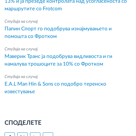
13% и ја презеде контролата над усогласеноста со
маршрутите со Frotcom
Студија на случај
Папин Спорт го подобрува изнајмувањето и
помошта со Фротком
Студија на случај
Маверик Транс ја подобрува видливоста и ги
намалува трошоците за 10% со Фротком
Студија на случај
E.A.L Man Hin & Sons со подобро теренско
известување
СПОДЕЛЕТЕ