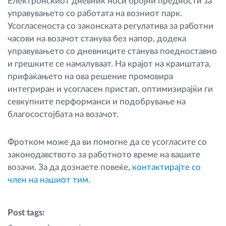
Електронскиот дневник носи бројни предности за
управувањето со работата на возниот парк.
Усогласеноста со законската регулатива за работни
часови на возачот станува без напор, додека
управувањето со дневниците станува поедноставно
и грешките се намалуваат. На крајот на краиштата,
прифаќањето на ова решение промовира
интегриран и усогласен пристап, оптимизирајќи ги
севкупните перформанси и подобрување на
благосостојбата на возачот.
Фротком може да ви помогне да се усогласите со
законодавството за работното време на вашите
возачи. За да дознаете повеќе,
контактирајте со
член на нашиот тим
.
Post tags: