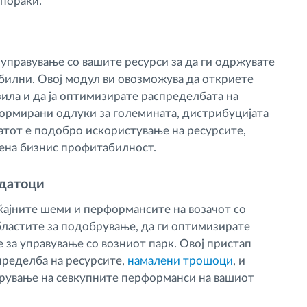
спораки.
 управување со вашите ресурси за да ги одржувате
билни. Овој модул ви овозможува да откриете
ила и да ја оптимизирате распределбата на
формирани одлуки за големината, дистрибуцијата
татот е подобро искористување на ресурсите,
ена бизнис профитабилност.
одатоци
аќајните шеми и перформансите на возачот со
ластите за подобрување, да ги оптимизирате
 за управување со возниот парк. Овој пристап
пределба на ресурсите,
намалени трошоци
, и
брување на севкупните перформанси на вашиот