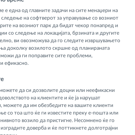
е е една од главните задачи на сите менаџери на
С следење на софтверот за управување со возниот
рите на возниот парк да бидат чекор понапред и
ии со следење на локацијата, брзината и другите
елно, ви овозможува да го следите извршувањето
вања доколку возилото скршне од планираната
озможи да ги поправите сите проблеми,
ти ефикасно.
те
 можете да си дозволите доцни или неефикасни
адоволството на клиентите и ќе ја нарушат
м, можете да им обезбедите на вашите клиенти
ње со тоа што ќе ги известите преку е-пошта или
ивното возило да пристигне. Несомнено ќе го
 изградите доверба и ќе поттикнете долготрајни