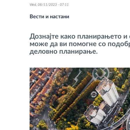
Wed, 08/11/2023 - 07:11
Контрола на пристап
Вести и настани
Управување со горивото
Дознајте како планирањето и
може да ви помогне со подобр
Планирање и следење на рутите
деловно планирање.
Автоматска идентификација на
возачите
Откријте ги сите можности