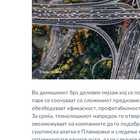
Во денешниот брз деловен пејзаж кој се п
парк се соочуваат со сложениот предизви
обезбедуваат ефикасност, профитабилност
За среќа, технолошкиот напредок го отвор
овозможуваат на компаниите да го подобра
суштинска алатка е Планирање и следење н
оптимизирате вашите рути, да ги следите 