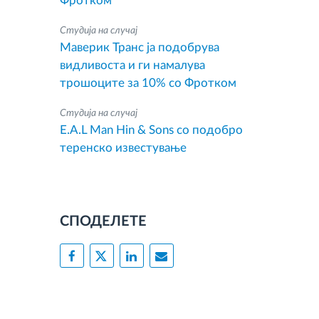
Фротком
Студија на случај
Маверик Транс ја подобрува
видливоста и ги намалува
трошоците за 10% со Фротком
Студија на случај
E.A.L Man Hin & Sons со подобро
теренско известување
СПОДЕЛЕТЕ