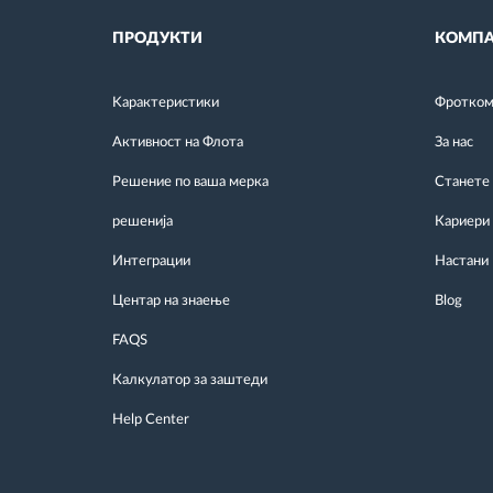
ПРОДУКТИ
КОМПА
Kарактеристики
Фротком 
Активност на Флота
За нас
Решение по ваша мерка
Станете
решенија
Кариери
Интеграции
Настани
Центар на знаење
Blog
FAQS
Калкулатор за заштеди
Help Center