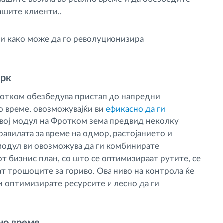
ашите клиенти..
 и како може да го револуционизира
арк
ротком обезбедува пристап до напредни
о време, овозможувајќи ви
ефикасно да ги
Овој модул на Фротком зема предвид неколку
равилата за време на одмор, растојанието и
 модул ви овозможува да ги комбинирате
т бизнис план, со што се оптимизираат рутите, се
т трошоците за гориво. Ова ниво на контрола ќе
и оптимизирате ресурсите и лесно да ги
но време