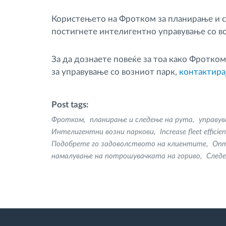
Користењето на Фротком за планирање и с
постигнете интелигентно управување со во
За да дознаете повеќе за тоа како Фротком
за управување со возниот парк,
контактира
Post tags:
Фротком
планирање и следење на рута
управув
Интелигентни возни паркови
Increase fleet efficie
Подобрете го задоволството на клиентите
Опт
намалување на потрошувачката на гориво
Следе