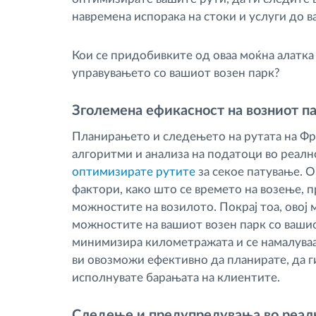
навремена испорака на стоки и услуги до в
Кои се придобивките од оваа моќна алатка
управувањето со вашиот возен парк?
Зголемена ефикасност на возниот п
Планирањето и следењето на рутата на Ф
алгоритми и анализа на податоци во реалн
оптимизирате рутите
за секое патување. 
фактори, како што се времето на возење, п
можностите на возилото. Покрај тоа, овој
можностите на вашиот возен парк со вашио
минимизира километражата и се намалуваа
ви овозможи ефективно да планирате, да г
исполнувате барањата на клиентите.
Следење и предупредувања во реал