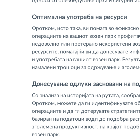
односи со обезбедување брзи и сигурни и
Оптимална употреба на ресурси
Фротком, исто така, ви помага во ефикасно
операциите на вашиот возен парк профита
недоволно или претерано искористени воз
ресурсите, помагајќи ви да донесувате ин
и употребата на вашиот возен парк. Резул
намалени трошоци за одржување и зголем
Донесување одлуки засновани на п
Со анализа на историјата на рутата, сообр
Фротком, можете да ги идентификувате об
операциите и да ги дотерувате стратегиите
базиран на податоци води до подобра рас
зголемена продуктивност, на крајот подо
возен парк.