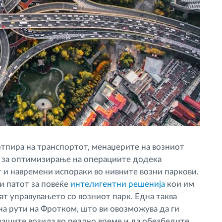
отпира на транспортот, менаџерите на возниот
к за оптимизирање на операциите додека
 и навремени испораки во нивните возни паркови.
и патот за повеќе
интелигентни решенија
кои им
т управувањето со возниот парк. Една таква
а рути на Фротком, што ви овозможува да ги
вашите возила во реално време и да обезбедите