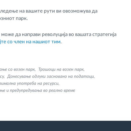
ледење на вашите рути ви овозможува да
зниот парк.
 може да направи револуција во вашата стратегија
јте со член на нашиот тим
.
ање со возен парк
Трошоци на возен парк
ncy
Донесување одлуки засновано на податоци
имална употреба на ресурси
ње и предупредувања во реално време