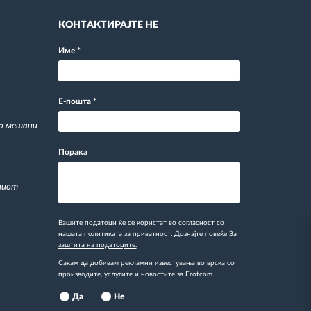
КОНТАКТИРАЈТЕ НЕ
Име
*
Е-пошта
*
со мешани
Порака
ниот
Вашите податоци ќе се користат во согласност со
нашата
политиката за приватност
. Дознајте повеќе
За
заштита на податоците.
Сакам да добивам рекламни известувања во врска со
производите, услугите и новостите за Frotcom.
Да
Не