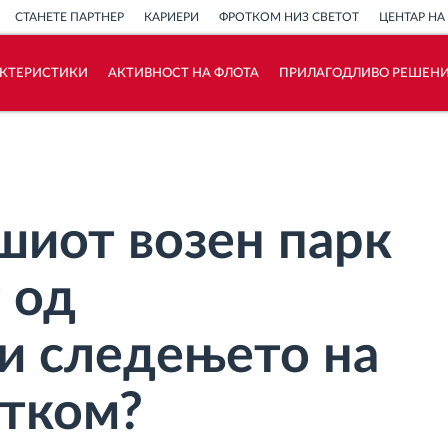
СТАНЕТЕ ПАРТНЕР
КАРИЕРИ
ФРОТКОМ НИЗ СВЕТОТ
ЦЕНТАР НА
АКТЕРИСТИКИ
АКТИВНОСТ НА ФЛОТА
ПРИЛАГОДЛИВО РЕШЕН
Како ја решаваме
Калкулатор за заштеди
шиот возен парк
 од
и следењето на
отком?