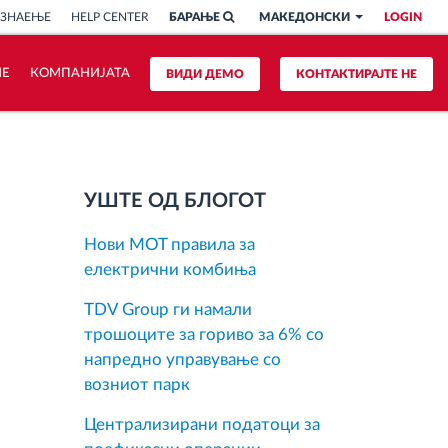
 ЗНАЕЊЕ
HELP CENTER
БАРАЊЕ
МАКЕДОНСКИ
LOGIN
ИЕ
КОМПАНИЈАТА
ВИДИ ДЕМО
КОНТАКТИРАЈТЕ НЕ
УШТЕ ОД БЛОГОТ
Нови MOT правила за
електрични комбиња
TDV Group ги намали
трошоците за гориво за 6% со
напредно управување со
возниот парк
Централизирани податоци за