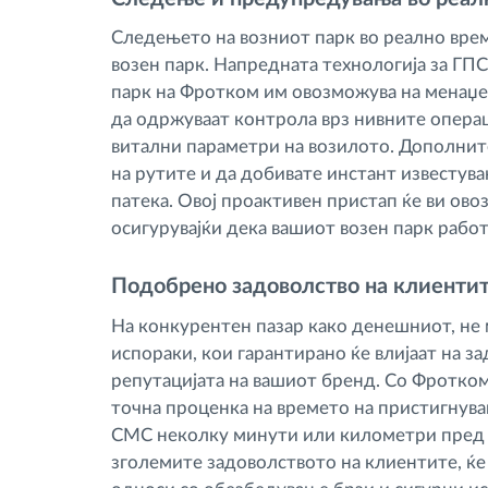
Следењето на возниот парк во реално врем
возен парк. Напредната технологија за ГП
парк на Фротком им овозможува на менаџе
да одржуваат контрола врз нивните операц
витални параметри на возилото. Дополнит
на рутите и да добивате инстант известу
патека. Овој проактивен пристап ќе ви ов
осигурувајќи дека вашиот возен парк рабо
Подобрено задоволство на клиенти
На конкурентен пазар како денешниот, не
испораки, кои гарантирано ќе влијаат на з
репутацијата на вашиот бренд. Со Фротко
точна проценка на времето на пристигнува
СМС неколку минути или километри пред н
зголемите задоволството на клиентите, ќе