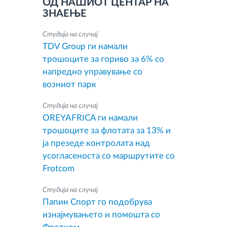
ОД НАШИОТ ЦЕНТАР НА
ЗНАЕЊЕ
Студија на случај
TDV Group ги намали
трошоците за гориво за 6% со
напредно управување со
возниот парк
Студија на случај
OREYAFRICA ги намали
трошоците за флотата за 13% и
ја презеде контролата над
усогласеноста со маршрутите со
Frotcom
Студија на случај
Папин Спорт го подобрува
изнајмувањето и помошта со