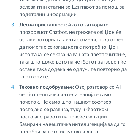
релевантни статии во Центарот за помош за
подетални информации.
Лесна пристапност
: Ако го затворите
прозорецот Chatbot, не грижете се! Џон ќе
остане во горната лента со мени, подготвен
да помогне секогаш кога е потребно. Џон,
исто така, се сеќава на вашата претпочитање,
така што држењето на четботот затворен ќе
остане така додека не одлучите повторно да
го отворите.
Тековно подобрување
: Овој разговор со AI
четбот вештачка интелигенција е само
почеток. Не само што нашиот софтвер
постојано се развива, туку и Фротком
постојано работи на повеќе функции
базирани на вештачка интелигенција за да го
подобри вашето искуство и да го