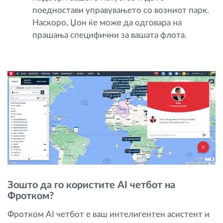
поедностави управувањето со возниот парк.
Наскоро, Џон ќе може да одговара на
прашања специфични за вашата флота.
Зошто да го користите AI четбот на
Фротком?
Фротком AI четбот е ваш интелигентен асистент и