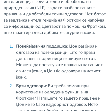
интелигенција, вклучително и обработка на
природен јазик (NLP), за да ги разбере вашите
прашања и да обезбеди точни одговори. Чет-ботот
за вештачка интелигенција на Фротком се напојува
со информации од Центарот за помош на Фротком,
што гарантира дека добивате сигурни насоки.
Повеќејазична поддршка
: Џон разбира и
одговара на повеќе јазици, што го прави
достапен за корисниците ширум светот.
Можете да поставувате прашања на вашиот
омилен јазик, а Џон ќе одговори на истиот
јазик.
Брзи одговори
: Ви треба помош при
користење на одредена функција на
Фротком? Напишете го вашето прашање и
Џон ќе го бара најдобриот одговор. Исто
така, може да обезбеди до три врски до