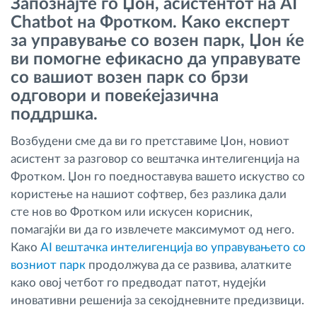
Запознајте го Џон, асистентот на AI
Управување со горивото
Chatbot на Фротком. Како експерт
за управување со возен парк, Џон ќе
Планирање и следење на рутите
ви помогне ефикасно да управувате
со вашиот возен парк со брзи
Автоматска идентификација на возачите
одговори и повеќејазична
поддршка.
Откријте ги сите можности
Возбудени сме да ви го претставиме Џон, новиот
асистент за разговор со вештачка интелигенција на
Фротком. Џон го поедноставува вашето искуство со
користење на нашиот софтвер, без разлика дали
Како ја решаваме
сте нов во Фротком или искусен корисник,
помагајќи ви да го извлечете максимумот од него.
Калкулатор за заштеди
Како
AI вештачка интелигенција во управувањето со
возниот парк
продолжува да се развива, алатките
како овој четбот го предводат патот, нудејќи
иновативни решенија за секојдневните предизвици.