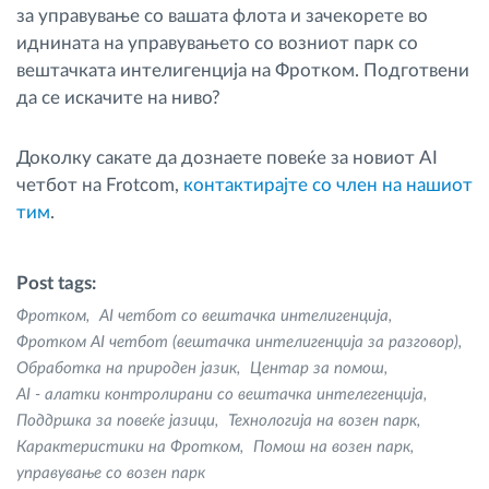
за управување со вашата флота и зачекорете во
иднината на управувањето со возниот парк со
вештачката интелигенција на Фротком. Подготвени
да се искачите на ниво?
Доколку сакате да дознаете повеќе за новиот AI
четбот на Frotcom,
контактирајте со член на нашиот
тим
.
Post tags:
Фротком
AI четбот со вештачка интелигенција
Фротком AI четбот (вештачка интелигенција за разговор)
Обработка на природен јазик
Центар за помош
AI - алатки контролирани со вештачка интелегенција
Поддршка за повеќе јазици
Технологија на возен парк
Карактеристики на Фротком
Помош на возен парк
управување со возен парк