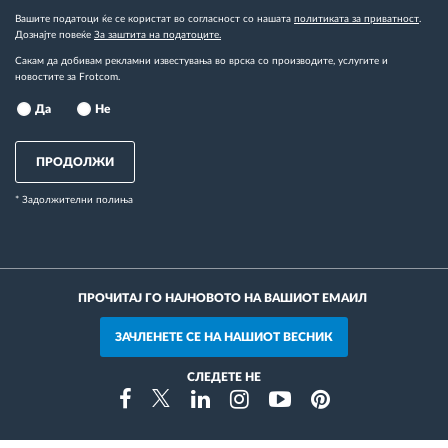
Вашите податоци ќе се користат во согласност со нашата
политиката за приватност
.
Дознајте повеќе
За заштита на податоците.
Сакам да добивам рекламни известувања во врска со производите, услугите и
новостите за Frotcom.
Да
Не
ПРОДОЛЖИ
* Задолжителни полиња
ПРОЧИТАЈ ГО НАЈНОВОТО НА ВАШИОТ ЕМАИЛ
ЗАЧЛЕНЕТЕ СЕ НА НАШИОТ ВЕСНИК
СЛЕДЕТЕ НЕ
Instragram
Facebook
Twitter
Linkedin
Youtube
Pinterest