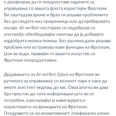
е дизајниран да ги поедностави задачите за
управување со вашата флота користејќи Фротком.
Ви заштедува време и брзо ги решава проблемите
без да гледате низ прирачници или да пребарувате
онлајн. AI четбот постојано се подобрува со
употреба, обезбедувајќи секогаш да ја добивате
најдобрата можна помош. Без разлика дали решава
проблем или истражува нови функции на Фротком,
Џон ве води, правејќи го вашето искуство со
Фротком попродуктивно.
Додавањето на AI четбот (Џон) на Фротком во
рутината за управување со возниот парк е како да
имате асистент веднаш до вас. Оваа алатка ви дава
брз пристап до сите информации што ви се
потребни, олеснувајќи ја навигацијата и
користењето на функциите на Фротком.
Поздравете се на иновативниот, поефикасен начин