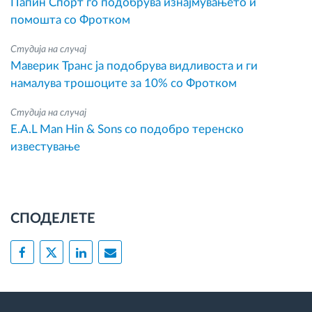
Папин Спорт го подобрува изнајмувањето и
помошта со Фротком
Студија на случај
Маверик Транс ја подобрува видливоста и ги
намалува трошоците за 10% со Фротком
Студија на случај
E.A.L Man Hin & Sons со подобро теренско
известување
СПОДЕЛЕТЕ