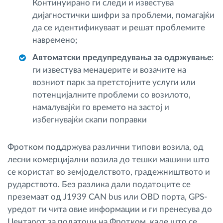
Континуирано ги следи и известува
дијагностички шифри за проблеми, помагајќи
да се идентификуваат и решат проблемите
навремено;
Автоматски предупредувања за одржување
:
ги известува менаџерите и возачите на
возниот парк за претстојните услуги или
потенцијалните проблеми со возилото,
намалувајќи го времето на застој и
избегнувајќи скапи поправки
Фротком поддржува различни типови возила, од
лесни комерцијални возила до тешки машини што
се користат во земјоделството, градежништвото и
рударството. Без разлика дали податоците се
преземаат од J1939 CAN bus или OBD порта, GPS-
уредот ги чита овие информации и ги пренесува до
Центарот за податоци на Фротком, каде што се