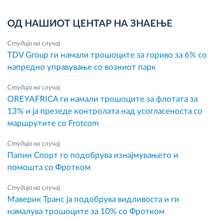
ОД НАШИОТ ЦЕНТАР НА ЗНАЕЊЕ
Студија на случај
TDV Group ги намали трошоците за гориво за 6% со
напредно управување со возниот парк
Студија на случај
OREYAFRICA ги намали трошоците за флотата за
13% и ја презеде контролата над усогласеноста со
маршрутите со Frotcom
Студија на случај
Папин Спорт го подобрува изнајмувањето и
помошта со Фротком
Студија на случај
Маверик Транс ја подобрува видливоста и ги
намалува трошоците за 10% со Фротком