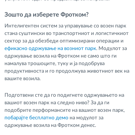
Зошто да изберете Фротком?
Интелигентен систем за управување со возен парк
стана суштински во транспортниот и логистичкиот
сектор за да обезбеди оптимизирани операции и
ефикасно одржување на возниот парк
. Модулот за
одржување возила на Фротком не само што ги
намалува трошоците, туку и ја подобрува
продуктивноста и го продолжува животниот век на
вашите возила.
Подготвени сте да го подигнете одржувањето на
вашиот возен парк на следно ниво? За да ги
подобрите перформансите на вашиот возен парк,
побарајте бесплатно демо
на модулот за
одржување возила на Фротком денес.