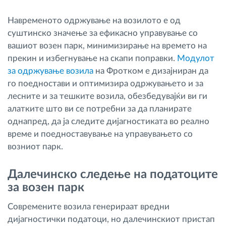
Навременото одржување на возилото е од
суштинско значење за ефикасно управување со
вашиот возен парк, минимизирање на времето на
прекин и избегнување на скапи поправки.
Модулот
за одржување возила
на Фротком е дизајниран да
го поедностави и оптимизира одржувањето и за
лесните и за тешките возила, обезбедувајќи ви ги
алатките што ви се потребни за да планирате
однапред, да ја следите дијагностиката во реално
време и поедноставување на управувањето со
возниот парк.
Далечинско следење на податоците
за возен парк
Современите возила генерираат вредни
дијагностички податоци, но далечинскиот пристап