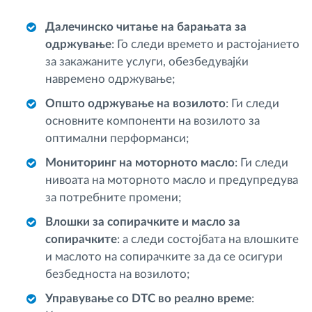
Далечинско читање на барањата за
одржување
: Го следи времето и растојанието
за закажаните услуги, обезбедувајќи
навремено одржување;
Општо одржување на возилото
: Ги следи
основните компоненти на возилото за
оптимални перформанси;
Мониторинг на моторното масло
: Ги следи
нивоата на моторното масло и предупредува
за потребните промени;
Влошки за сопирачките и масло за
сопирачките
: а следи состојбата на влошките
и маслото на сопирачките за да се осигури
безбедноста на возилото;
Управување со DTC во реално време
: