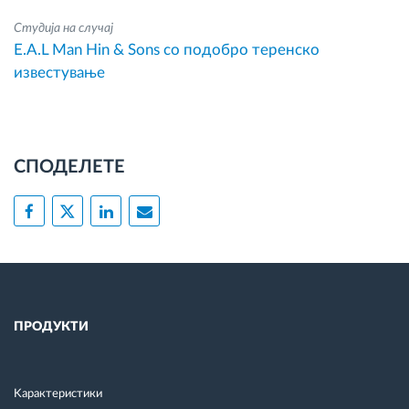
Студија на случај
E.A.L Man Hin & Sons со подобро теренско
известување
СПОДЕЛЕТЕ
ПРОДУКТИ
Kарактеристики