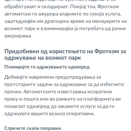
обработуваат и складираат. Покрај тоа, Фротком
автоматски ги ажурира алармите по секоја услуга,
заштедувајќи им драгоцено време на менаџерите на
возниот парк и елиминирајќи ја потребата од рачни
ажурирања.
Придобивки од користењето на Фротком за
одржување на возниот парк
Планирајте го одржувањето однапред
Добивајте навремени предупредувања за
претстојните задачи за одржување за да избегнете
пречки. Автоматските известувања испратени
преку е-пошта или во рамките на платформата ви
помагаат однапред да закажете услуги за да ги
одржувате вашите возила оперативни.
Спречете скапи поправки