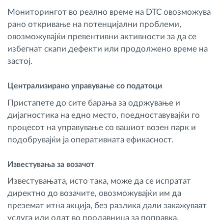
Мониторингот во реално време на DTC овозможува
рано откривање на потенцијални проблеми,
овозможувајќи превентивни активности за да се
избегнат скапи дефекти или продолжено време на
застој.
Централизирано управување со податоци
Пристапете до сите барања за одржување и
дијагностика на едно место, поедноставувајќи го
процесот на управување со вашиот возен парк и
подобрувајќи ја оперативната ефикасност.
Известувања за возачот
Известувањата, исто така, може да се испратат
директно до возачите, овозможувајќи им да
преземат итна акција, без разлика дали закажуваат
услуга или одат во продавница за поправка.