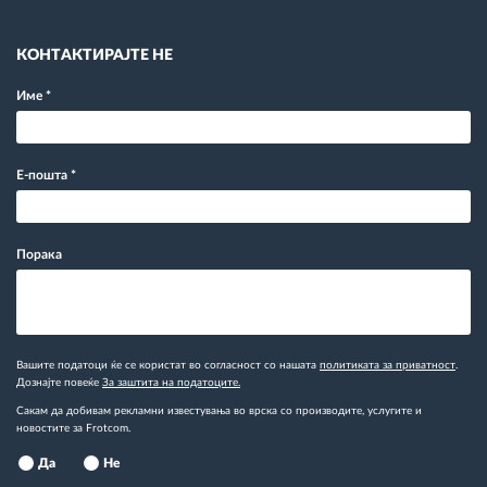
КОНТАКТИРАЈТЕ НЕ
Име
*
Е-пошта
*
Порака
Вашите податоци ќе се користат во согласност со нашата
политиката за приватност
.
Дознајте повеќе
За заштита на податоците.
Сакам да добивам рекламни известувања во врска со производите, услугите и
новостите за Frotcom.
Да
Не