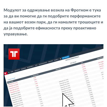
Управување со горивото
Модулот за одржување возила на Фротком е тука
за да ви помогне да ги подобрите перформансите
Планирање и следење на рутите
на вашиот возен парк, да ги намалите трошоците и
да ја подобрите ефикасноста преку проактивно
Автоматска идентификација на возачите
управување.
Откријте ги сите можности
Како ја решаваме
Калкулатор за заштеди