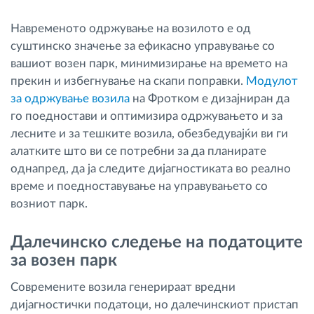
Навременото одржување на возилото е од
суштинско значење за ефикасно управување со
вашиот возен парк, минимизирање на времето на
прекин и избегнување на скапи поправки.
Модулот
за одржување возила
на Фротком е дизајниран да
го поедностави и оптимизира одржувањето и за
лесните и за тешките возила, обезбедувајќи ви ги
алатките што ви се потребни за да планирате
однапред, да ја следите дијагностиката во реално
време и поедноставување на управувањето со
возниот парк.
Далечинско следење на податоците
за возен парк
Современите возила генерираат вредни
дијагностички податоци, но далечинскиот пристап