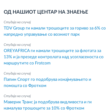
ОД НАШИОТ ЦЕНТАР НА ЗНАЕЊЕ
Студија на случај
TDV Group ги намали трошоците за гориво за 6% со
напредно управување со возниот парк
Студија на случај
OREYAFRICA ги намали трошоците за флотата за
13% и ја презеде контролата над усогласеноста со
маршрутите со Frotcom
Студија на случај
Папин Спорт го подобрува изнајмувањето и
помошта со Фротком
Студија на случај
Маверик Транс ја подобрува видливоста и ги
намалува трошоците за 10% со Фротком