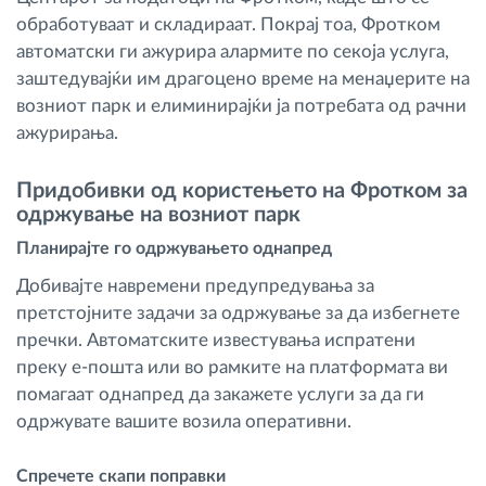
обработуваат и складираат. Покрај тоа, Фротком
автоматски ги ажурира алармите по секоја услуга,
заштедувајќи им драгоцено време на менаџерите на
возниот парк и елиминирајќи ја потребата од рачни
ажурирања.
Придобивки од користењето на Фротком за
одржување на возниот парк
Планирајте го одржувањето однапред
Добивајте навремени предупредувања за
претстојните задачи за одржување за да избегнете
пречки. Автоматските известувања испратени
преку е-пошта или во рамките на платформата ви
помагаат однапред да закажете услуги за да ги
одржувате вашите возила оперативни.
Спречете скапи поправки