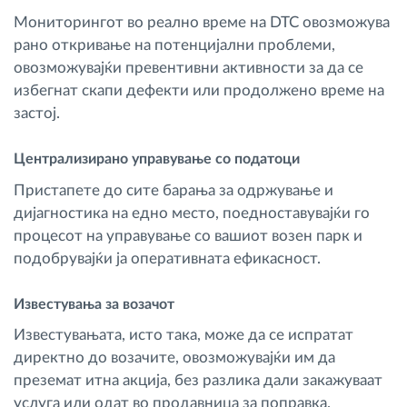
Мониторингот во реално време на DTC овозможува
рано откривање на потенцијални проблеми,
овозможувајќи превентивни активности за да се
избегнат скапи дефекти или продолжено време на
застој.
Централизирано управување со податоци
Пристапете до сите барања за одржување и
дијагностика на едно место, поедноставувајќи го
процесот на управување со вашиот возен парк и
подобрувајќи ја оперативната ефикасност.
Известувања за возачот
Известувањата, исто така, може да се испратат
директно до возачите, овозможувајќи им да
преземат итна акција, без разлика дали закажуваат
услуга или одат во продавница за поправка.