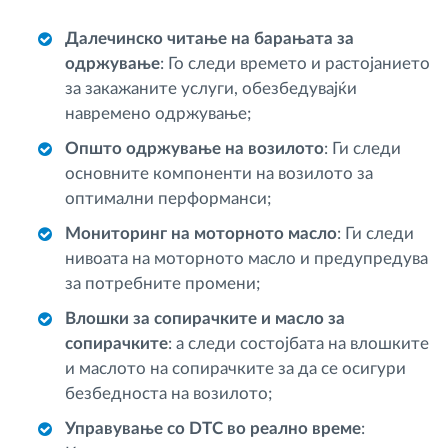
Далечинско читање на барањата за
одржување
: Го следи времето и растојанието
за закажаните услуги, обезбедувајќи
навремено одржување;
Општо одржување на возилото
: Ги следи
основните компоненти на возилото за
оптимални перформанси;
Мониторинг на моторното масло
: Ги следи
нивоата на моторното масло и предупредува
за потребните промени;
Влошки за сопирачките и масло за
сопирачките
: а следи состојбата на влошките
и маслото на сопирачките за да се осигури
безбедноста на возилото;
Управување со DTC во реално време
: