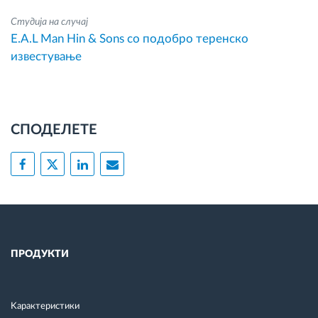
Студија на случај
E.A.L Man Hin & Sons со подобро теренско
известување
СПОДЕЛЕТЕ
ПРОДУКТИ
Kарактеристики