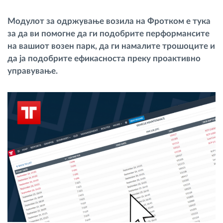
Управување со горивото
Модулот за одржување возила на Фротком е тука
за да ви помогне да ги подобрите перформансите
Планирање и следење на рутите
на вашиот возен парк, да ги намалите трошоците и
да ја подобрите ефикасноста преку проактивно
Автоматска идентификација на возачите
управување.
Откријте ги сите можности
Како ја решаваме
Калкулатор за заштеди