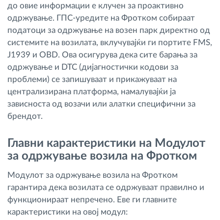
до овие информации е клучен за проактивно
одржување. ГПС-уредите на Фротком собираат
податоци за одржување на возен парк директно од
системите на возилата, вклучувајќи ги портите FMS,
J1939 и OBD. Ова осигурува дека сите барања за
одржување и DTC (дијагностички кодови за
проблеми) се запишуваат и прикажуваат на
централизирана платформа, намалувајќи ја
зависноста од возачи или алатки специфични за
брендот.
Главни карактеристики на Модулот
за одржување возила на Фротком
Модулот за одржување возила на Фротком
гарантира дека возилата се одржуваат правилно и
функционираат непречено. Еве ги главните
карактеристики на овој модул: