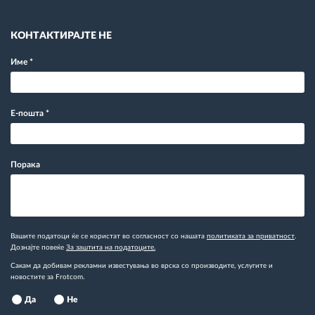
КОНТАКТИРАЈТЕ НЕ
Име
*
Е-пошта
*
Порака
Вашите податоци ќе се користат во согласност со нашата
политиката за приватност
.
Дознајте повеќе
За заштита на податоците.
Сакам да добивам рекламни известувања во врска со производите, услугите и
новостите за Frotcom.
Да
Не