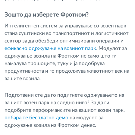
Зошто да изберете Фротком?
Интелигентен систем за управување со возен парк
стана суштински во транспортниот и логистичкиот
сектор за да обезбеди оптимизирани операции и
ефикасно одржување на возниот парк
. Модулот за
одржување возила на Фротком не само што ги
намалува трошоците, туку и ја подобрува
продуктивноста и го продолжува животниот век на
вашите возила.
Подготвени сте да го подигнете одржувањето на
вашиот возен парк на следно ниво? За да ги
подобрите перформансите на вашиот возен парк,
побарајте бесплатно демо
на модулот за
одржување возила на Фротком денес.