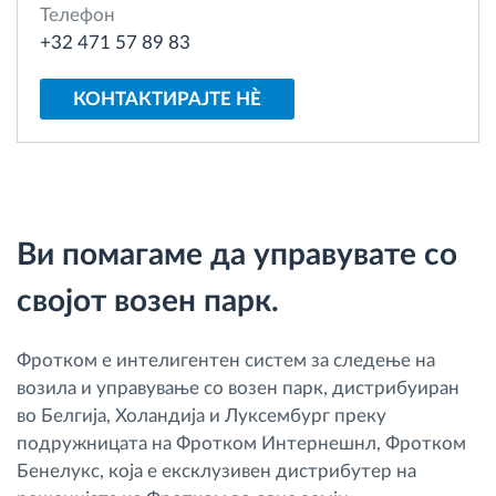
Телефон
Управување со горивото
+32 471 57 89 83
Планирање и следење на рутите
КОНТАКТИРАЈТЕ НÈ
Автоматска идентификација на возачите
Откријте ги сите можности
Ви помагаме да управувате со
својот возен парк.
Како ја решаваме
Фротком е интелигентен систем за следење на
Калкулатор за заштеди
возила и управување со возен парк, дистрибуиран
во Белгија, Холандија и Луксембург преку
подружницата на Фротком Интернешнл, Фротком
Бенелукс, која е ексклузивен дистрибутер на