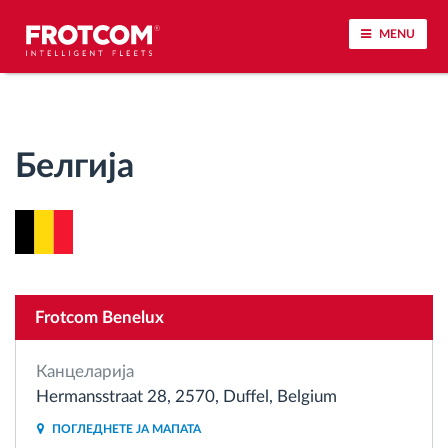
MENU
Лоцирање на возилото и сензорско следење
Белгија
Анализа на возачкото однесување
Следење на времетраењето на возењето
Управување со работната сила
Frotcom Benelux
Далечинско преземање тахографски
датотеки
Канцеларија
Hermansstraat 28, 2570, Duffel, Belgium
Контрола на пристап
ПОГЛЕДНЕТЕ ЈА МАПАТА