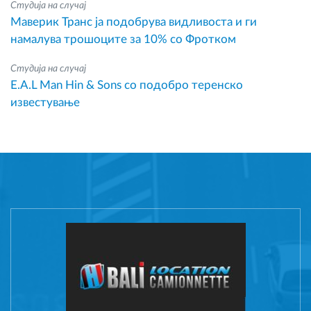
Студија на случај
Маверик Транс ја подобрува видливоста и ги
намалува трошоците за 10% со Фротком
Студија на случај
E.A.L Man Hin & Sons со подобро теренско
известување