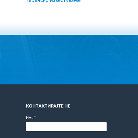
теренско известување
КОНТАКТИРАЈТЕ НЕ
Име
*