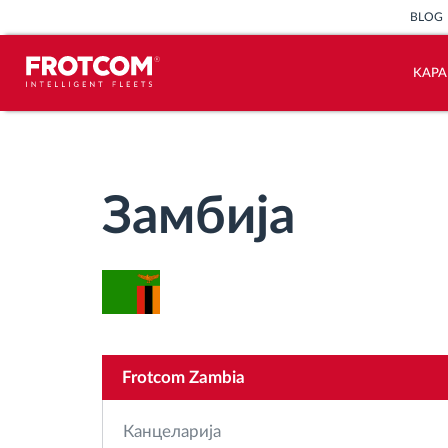
BLOG
KАР
Лоцирање на возилото и сензорско
следење
Замбија
Анализа на возачкото однесување
Следење на времетраењето на
возењето
Управување со работната сила
Frotcom Zambia
Далечинско преземање
Канцеларија
тахографски датотеки