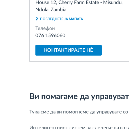
House 12, Cherry Farm Estate - Misundu,
Ndola, Zambia
Контрола на пристап
ПОГЛЕДНЕТЕ ЈА МАПАТА
Телефон
Управување со горивото
076 1596060
Планирање и следење на рутите
КОНТАКТИРАЈТЕ НÈ
Автоматска идентификација на
возачите
Откријте ги сите можности
Ви помагаме да управувате
Тука сме да ви помогнеме да управувате со
Интелигентниот систем за следење на вози