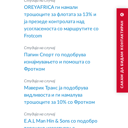
Студија на случај
OREYAFRICA ги намали
трошоците за флотата за 13% и
ја презеде контролата над
САКАМ ДА БИДАМ КОНТАКТИРАН
усогласеноста со маршрутите со
Frotcom
Студија на случај
Папин Спорт го подобрува
изнајмувањето и помошта со
Фротком
Студија на случај
Маверик Транс ја подобрува
видливоста и ги намалува
трошоците за 10% со Фротком
Студија на случај
E.A.L Man Hin & Sons со подобро