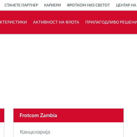
СТАНЕТЕ ПАРТНЕР
КАРИЕРИ
ФРОТКОМ НИЗ СВЕТОТ
ЦЕНТАР НА
АКТЕРИСТИКИ
АКТИВНОСТ НА ФЛОТА
ПРИЛАГОДЛИВО РЕШЕН
Како ја решаваме
Калкулатор за заштеди
Frotcom Zambia
Канцеларија