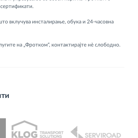
 сертификати.
то вклучува инсталирање, обука и 24-часовна
лугите на „Фротком“, контактирајте нè слободно.
нти