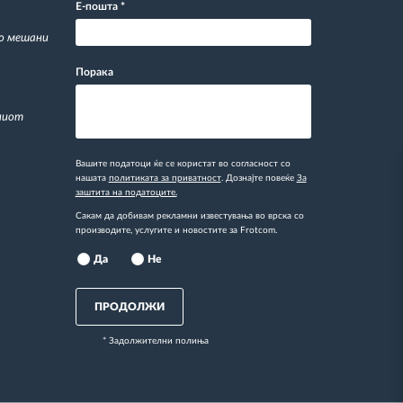
Е-пошта
*
со мешани
Порака
ниот
Вашите податоци ќе се користат во согласност со
нашата
политиката за приватност
. Дознајте повеќе
За
заштита на податоците.
Сакам да добивам рекламни известувања во врска со
производите, услугите и новостите за Frotcom.
Да
Не
ПРОДОЛЖИ
* Задолжителни полиња