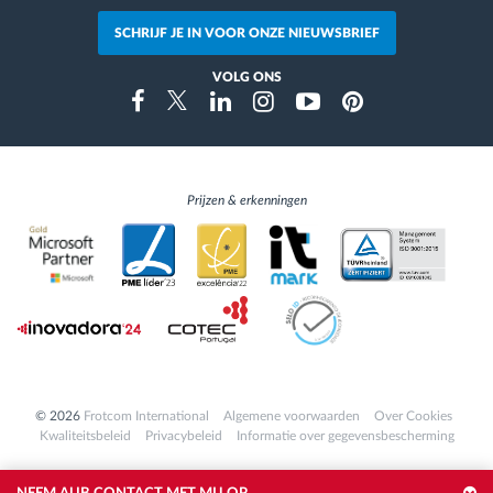
SCHRIJF JE IN VOOR ONZE NIEUWSBRIEF
VOLG ONS
Instragram
Facebook
Twitter
Linkedin
Youtube
Pinterest
Prijzen & erkenningen
© 2026
Frotcom International
Algemene voorwaarden
Over Cookies
Kwaliteitsbeleid
Privacybeleid
Informatie over gegevensbescherming