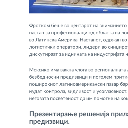
Фротком беше во центарот на вниманието н
настан за професионалци од областа на ло
во Латинска Америка. Настанот, одржан во
логистички оператори, лидери во синџирот
дискутираат за иднината на индустријата н
Мексико има важна улога во регионалната л
безбедносни предизвици и поголем притис
поширокиот латиноамерикански пазар бара
нудат контрола, видливост и усогласеност
неговата посветеност да им помогне на ко
Презентирање решенија прил
предизвици.