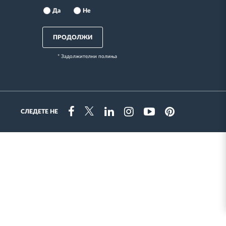
Да
Не
ПРОДОЛЖИ
* Задолжителни полиња
СЛЕДЕТЕ НЕ
Instragram
Facebook
Twitter
Linkedin
Youtube
Pinterest