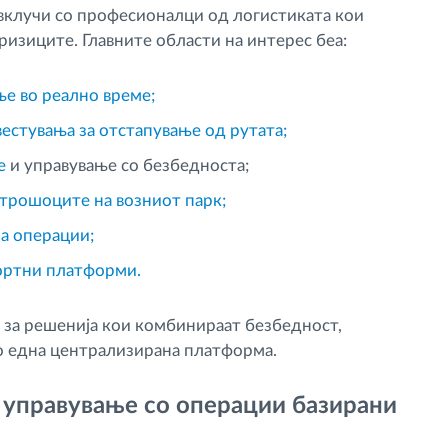
 вклучи со професионалци од логистиката кои
ризиците. Главните области на интерес беа:
е во реално време;
вестувања за отстапување од рутата;
ње
и управување со безбедноста;
трошоците на возниот парк;
а операции;
портни платформи.
 за решенија кои комбинираат безбедност,
во една централизирана платформа.
и управување со операции базирани