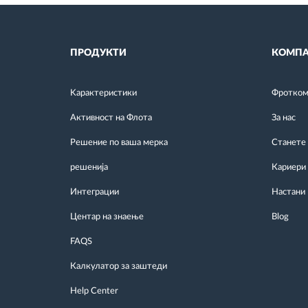
ПРОДУКТИ
КОМПА
Kарактеристики
Фротком 
Активност на Флота
За нас
Решение по ваша мерка
Станете
решенија
Кариери
Интеграции
Настани
Центар на знаење
Blog
FAQS
Калкулатор за заштеди
Help Center