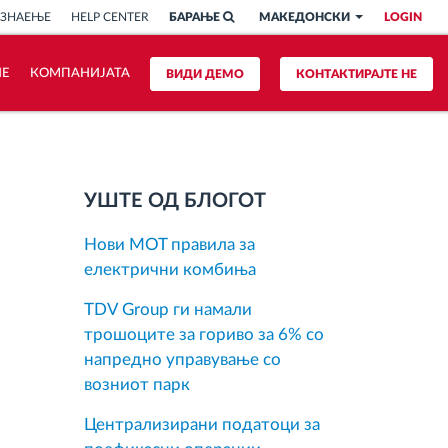
 ЗНАЕЊЕ
HELP CENTER
БАРАЊЕ
МАКЕДОНСКИ
LOGIN
ИЕ
КОМПАНИЈАТА
ВИДИ ДЕМО
КОНТАКТИРАЈТЕ НЕ
УШТЕ ОД БЛОГОТ
Нови MOT правила за
електрични комбиња
TDV Group ги намали
трошоците за гориво за 6% со
напредно управување со
возниот парк
Централизирани податоци за