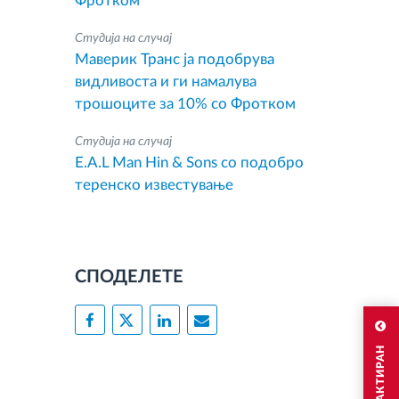
Фротком
Студија на случај
Маверик Транс ја подобрува
видливоста и ги намалува
трошоците за 10% со Фротком
Студија на случај
E.A.L Man Hin & Sons со подобро
теренско известување
СПОДЕЛЕТЕ