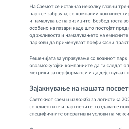
На Саемот се истакнаа неколку главни тре
парк се забрзува, со компании кои инвести
и намалување на ризиците. Безбедноста во
особено на пазари каде што постојат преди
одржливоста и намалувањето на емисиите с
паркови да применуваат поефикасни практ
Решенијата за управување со возниот парк
овозможувајќи компаниите да ги следат оп
метрики за перформанси и да дејствуваат 
Зајакнување на нашата посве
Светскиот саем и изложба за логистика 20
со клиентите и партнерите, создавање нов
специфичните оперативни услови на мекси