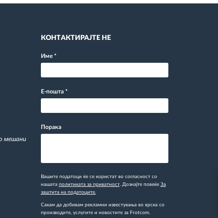
КОНТАКТИРАЈТЕ НЕ
Име
*
Е-пошта
*
Порака
со мешани
Вашите податоци ќе се користат во согласност со
нашата
политиката за приватност
. Дознајте повеќе
За
заштита на податоците.
Сакам да добивам рекламни известувања во врска со
производите, услугите и новостите за Frotcom.