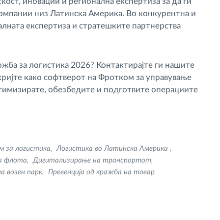
ост, иновации и регионална експертиза за да ги
мпании низ Латинска Америка. Во конкурентна и
алната експертиза и стратешките партнерства
жба за логистика 2026? Контактирајте ги нашите
кријте како софтверот на Фротком за управување
птимизирате, обезбедите и подготвите операциите
м за логистика
Логистика во Латинска Америка
а флота
Дигитализирање на транспортот
а возен парк
Превенција од кражба на товар