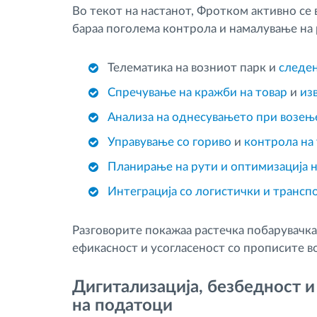
Во текот на настанот, Фротком активно се
бараа поголема контрола и намалување на 
Телематика на возниот парк и
следењ
Спречување на кражби на товар
и
из
Анализа на однесувањето при возе
Управување со гориво
и
контрола на 
Планирање на рути и оптимизација н
Интеграција со логистички и транс
Разговорите покажаа растечка побарувачка
ефикасност и усогласеност со прописите 
Дигитализација, безбедност 
на податоци