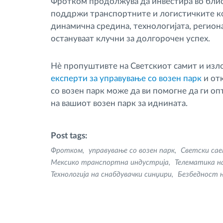
Фротком продолжува да инвестира во блиск
поддржи транспортните и логистичките ко
динамична средина, технологијата, регион
остануваат клучни за долгорочен успех.
Нѐ пропуштивте на Светскиот самит и изло
експерти за управување со возен парк
и от
со возен парк може да ви помогне да ги о
на вашиот возен парк за иднината.
Post tags:
Фротком
управување со возен парк
Светски сае
Мексико транспортна индустрија
Телематика н
Технологија на снабдувачки синџири
Безбедност н