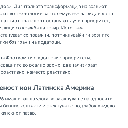
ндови. Дигиталната трансформација на возниот
раат во технологии за зголемување на видливоста
 патниот транспорт останува клучен приоритет,
звици со кражба на товар. Исто така,
тануваат се поважни, поттикнувајќи ги возните
ики базирани на податоци.
 на Фротком ги следат овие приоритети,
ерациите во реално време, да анализираат
проактивно, наместо реактивно.
теност кон Латинска Америка
26 имаше важна улога во зајакнување на односите
и бизнис контакти и стекнување подлабок увид во
канскиот пазар.