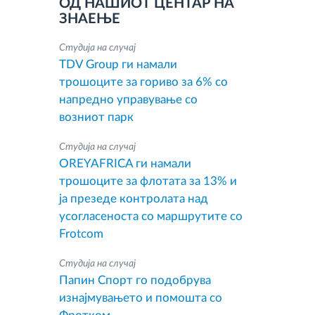
ОД НАШИОТ ЦЕНТАР НА
ЗНАЕЊЕ
Студија на случај
TDV Group ги намали
трошоците за гориво за 6% со
напредно управување со
возниот парк
Студија на случај
OREYAFRICA ги намали
трошоците за флотата за 13% и
ја презеде контролата над
усогласеноста со маршрутите со
Frotcom
Студија на случај
Папин Спорт го подобрува
изнајмувањето и помошта со