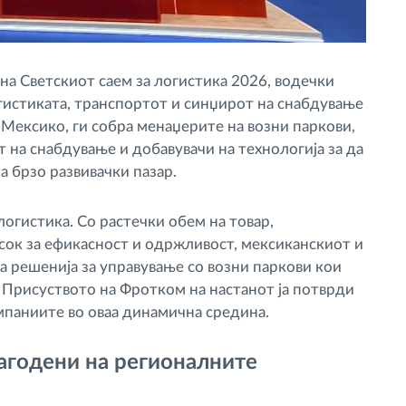
а Светскиот саем за логистика 2026, водечки
гистиката, транспортот и синџирот на снабдување
 Мексико, ги собра менаџерите на возни паркови,
 на снабдување и добавувачи на технологија за да
а брзо развивачки пазар.
огистика. Со растечки обем на товар,
ок за ефикасност и одржливост, мексиканскиот и
 решенија за управување со возни паркови кои
. Присуството на Фротком на настанот ја потврди
мпаниите во оваа динамична средина.
агодени на регионалните