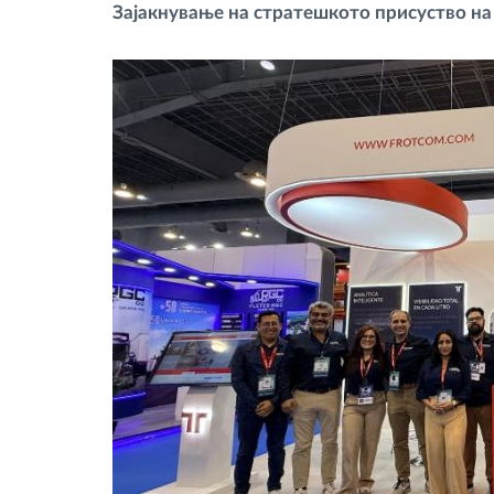
Зајакнување на стратешкото присуство на
Контрола на пристап
Управување со горивото
Планирање и следење на рутите
Автоматска идентификација на
возачите
Откријте ги сите можности