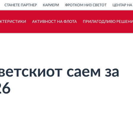
СТАНЕТЕ ПАРТНЕР
КАРИЕРИ
ФРОТКОМ НИЗ СВЕТОТ
ЦЕНТАР НА
АКТЕРИСТИКИ
АКТИВНОСТ НА ФЛОТА
ПРИЛАГОДЛИВО РЕШЕН
Како ја решаваме
Калкулатор за заштеди
ветскиот саем за
26