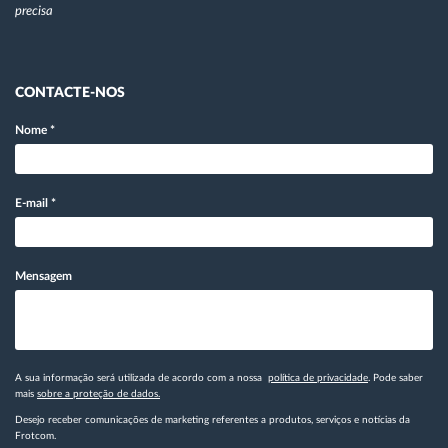
precisa
CONTACTE-NOS
Nome
*
E-mail
*
Mensagem
A sua informação será utilizada de acordo com a nossa
política de privacidade
. Pode saber
mais
sobre a proteção de dados.
Desejo receber comunicações de marketing referentes a produtos, serviços e notícias da
Frotcom.