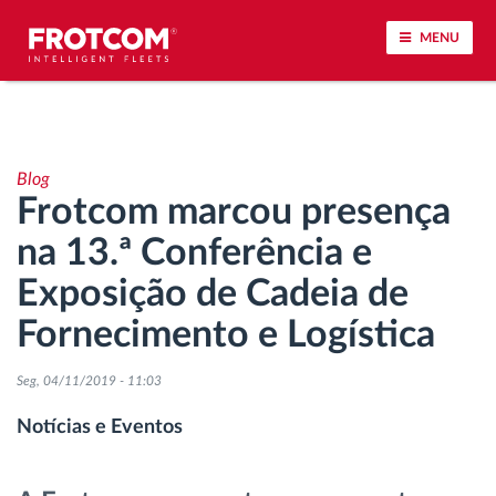
MENU
Localização de veículos e monitorização de
sensores
Blog
Frotcom marcou presença
Análise do estilo de condução
na 13.ª Conferência e
Monitorização dos tempos de condução
Exposição de Cadeia de
Fornecimento e Logística
Gestão de tarefas
Seg, 04/11/2019 - 11:03
Descarga remota de tacógrafo
Notícias e Eventos
Controlo de acesso