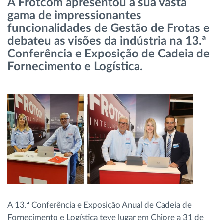
A Frotcom apresentou a sua vasta
Gestão de Combustível
gama de impressionantes
funcionalidades de Gestão de Frotas e
Planeamento e monitorização de rotas
debateu as visões da indústria na 13.ª
Conferência e Exposição de Cadeia de
Identificação automática de condutores
Fornecimento e Logística.
Ver todas as funcionalidades
Como resolvemos cada necessidade da
atividade da frota
Calculadora de Benefícios
A 13.ª Conferência e Exposição Anual de Cadeia de
Fornecimento e Logística teve lugar em Chipre a 31 de