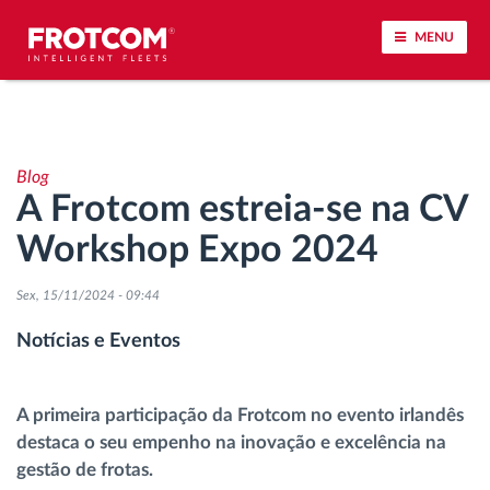
MENU
Localização de veículos e monitorização de
sensores
Blog
A Frotcom estreia-se na CV
Análise do estilo de condução
Workshop Expo 2024
Monitorização dos tempos de condução
Sex, 15/11/2024 - 09:44
Gestão de tarefas
Notícias e Eventos
Descarga remota de tacógrafo
A primeira participação da Frotcom no evento irlandês
destaca o seu empenho na inovação e excelência na
Controlo de acesso
gestão de frotas.