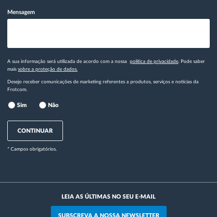
Mensagem
A sua informação será utilizada de acordo com a nossa
política de privacidade
. Pode saber
mais
sobre a proteção de dados.
Desejo receber comunicações de marketing referentes a produtos, serviços e notícias da
Frotcom.
Sim
Não
CONTINUAR
* Campos obrigatórios.
LEIA AS ÚLTIMAS NO SEU E-MAIL
SUBSCREVA A NOSSA NEWSLETTER