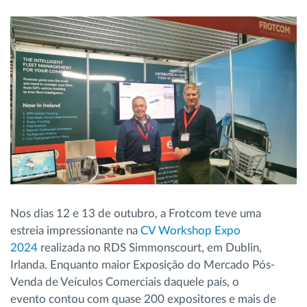
Gestão de Combustível
Planeamento e monitorização de rotas
Identificação automática de condutores
Ver todas as funcionalidades
Como resolvemos cada necessidade da
Nos dias 12 e 13 de outubro, a Frotcom teve uma
atividade da frota
estreia impressionante na
CV Workshop Expo
2024
realizada no RDS Simmonscourt, em Dublin,
Calculadora de Benefícios
Irlanda. Enquanto maior Exposição do Mercado Pós-
Venda de Veículos Comerciais daquele país, o
evento contou com quase 200 expositores e mais de