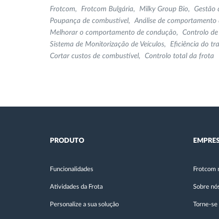
Frotcom
Frotcom Bulgária
Milky Group Bio
Gestão 
Poupança de combustível
Análise de comportamento
Melhorar o comportamento de condução
Controlo de
Sistema de Monitorização de Veículos
Eficiência do tr
Cortar custos de combustível
Controlo total da frota
PRODUTO
EMPRE
Funcionalidades
Frotcom 
Atividades da Frota
Sobre nó
Personalize a sua solução
Torne-se