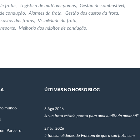
de frotas
Logística de matérias-primas
Gestão de combustível
 de condução
Alarmes da frota
Gestão dos custos da frota
 custos das frotas
Visibilidade da frota
ansporte
Melhoria dos hábitos de condução
SA
ÚLTIMAS NO NOSSO BLOG
no mundo
3 Ago 2026
A sua frota estaria pronta para uma auditoria amanhã?
s
27 Jul 2026
 um Parceiro
5 funcionalidades do Frotcom de que a sua frota com