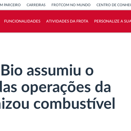
M PARCEIRO
CARREIRAS
FROTCOM NO MUNDO
CENTRO DE CONHE
FUNCIONALIDADES
ATIVIDADES DA FROTA
PERSONALIZE A SU
Como resolvemos cada necessidade da
atividade da frota
Calculadora de Benefícios
Bio assumiu o
 das operações da
izou combustível
m