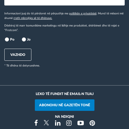
Informacioni juaj do të përdoret në përputhje me
politikën e privatësisë
. Mund të mësoni më
shumë
rreth mbrojtjes së të dhënave.
Dëshiroj të marr komunikime marketingu në lidhje me produktet, shërbimet dhe të rejat e
“Frotcom”.
Po
Jo
VAZHDO
* Të dhëna të detyrueshme.
LEXO TË FUNDIT NË EMAIL-N TUAJ
ABONOHU NË GAZETËN TONË
NA NDIQNI
Instragram
Facebook
Twitter
Linkedin
Youtube
Pinterest