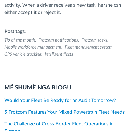
activity. When a driver receives a new task, he/she can
either accept it or reject it.
Post tags:
Tip of the month
Frotcom notifications
Frotcom tasks
Mobile workforce management
Fleet management system
GPS vehicle tracking
Intelligent fleets
MË SHUMË NGA BLOGU
Would Your Fleet Be Ready for an Audit Tomorrow?
5 Frotcom Features Your Mixed Powertrain Fleet Needs
The Challenge of Cross-Border Fleet Operations in