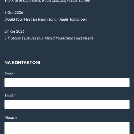
The Rise of CO₂-Based Road Charging Across Europe
3 Gsh 2026
Would Your Fleet Be Ready for an Audit Tomorrow?
27 Kor 2026
5 Frotcom Features Your Mixed Powertrain Fleet Needs
NA KONTAKTONI
Emër
*
Email
*
Mesazh