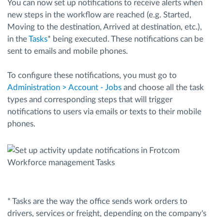
You can now set up notifications to receive alerts when
Menaxhimi i karburantit
new steps in the workflow are reached (e.g. Started,
Moving to the destination, Arrived at destination, etc.),
Planifikimi dhe monitorimi rrugor
in the
Tasks
* being executed. These notifications can be
sent to emails and mobile phones.
Identifikim automatik i shoferëve
To configure these notifications, you must go to
Administration > Account - Jobs
and choose all the task
Zbuloni të gjitha tiparet
types and corresponding steps that will trigger
notifications to users via emails or texts to their mobile
phones.
Si të zgjidhim çdo kërkëse të aktivitetit të flotës
Llogaritësi i Kursimeve
* Tasks are the way the office sends work orders to
drivers, services or freight, depending on the company's