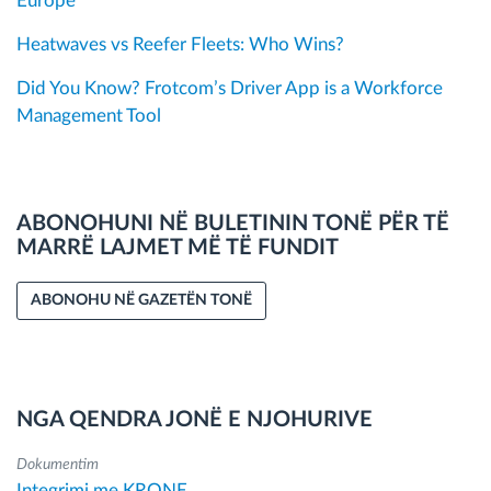
Europe
Heatwaves vs Reefer Fleets: Who Wins?
Did You Know? Frotcom’s Driver App is a Workforce
Management Tool
ABONOHUNI NË BULETININ TONË PËR TË
MARRË LAJMET MË TË FUNDIT
ABONOHU NË GAZETËN TONË
NGA QENDRA JONË E NJOHURIVE
Dokumentim
Integrimi me KRONE