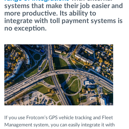
systems that make their job easier and
Menaxhimi i karburantit
more productive. Its ability to
integrate with toll payment systems is
Planifikimi dhe monitorimi rrugor
no exception.
Identifikim automatik i shoferëve
Zbuloni të gjitha tiparet
Si të zgjidhim çdo kërkëse të aktivitetit të flotës
Llogaritësi i Kursimeve
If you use Frotcom’s GPS vehicle tracking and Fleet
Management system, you can easily integrate it with