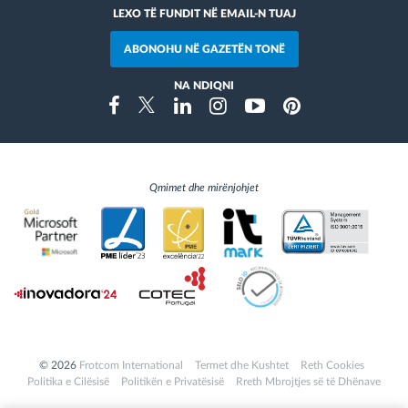
LEXO TË FUNDIT NË EMAIL-N TUAJ
ABONOHU NË GAZETËN TONË
NA NDIQNI
Instragram
Facebook
Twitter
Linkedin
Youtube
Pinterest
Qmimet dhe mirënjohjet
© 2026
Frotcom International
Termet dhe Kushtet
Reth Cookies
Politika e Cilësisë
Politikën e Privatësisë
Rreth Mbrojtjes së të Dhënave