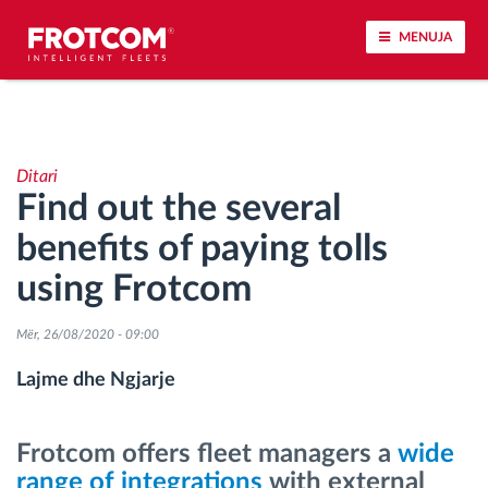
MENUJA
Përcjellje e automjeteve dhe monitorimi i
senzorëve
Ditari
Find out the several
Analizat-e-sjelljes-te-vozitjes
benefits of paying tolls
Monitorimi i kohës së ngasjes
using Frotcom
Menaxhimi i fuqisë punëtore
Mër, 26/08/2020 - 09:00
Lajme dhe Ngjarje
Shkarko tahografin nga distanca
Frotcom offers fleet managers a
wide
Qasja e kontrollit
range of integrations
with external