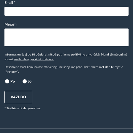
Email
*
Mesazh
Informacioni juaj do të përdoret në përputhje me
politikën e privatësisë
. Mund të mësoni më
shumë
rreth mbrojtjes së të dhënave.
Dëshiroj të marr komunikime marketingu në lidhje me produktet, shërbimet dhe të rejat e
“Frotcom”.
Po
Jo
VAZHDO
* Të dhëna të detyrueshme.