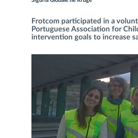
Siguria Globale në Rrugë
Menaxhimi i karburantit
Frotcom participated in a volunt
Portuguese Association for Chil
Planifikimi dhe monitorimi rrugor
intervention goals to increase sa
Identifikim automatik i shoferëve
Zbuloni të gjitha tiparet