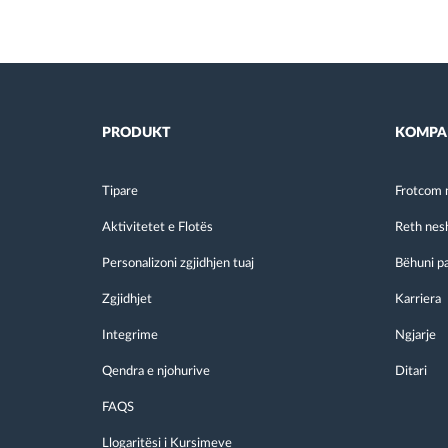
PRODUKT
KOMPA
Tipare
Frotcom 
Aktivitetet e Flotës
Reth nes
Personalizoni zgjidhjen tuaj
Bëhuni p
Zgjidhjet
Karriera
Integrime
Ngjarje
Qendra e njohurive
Ditari
FAQS
Llogaritësi i Kursimeve