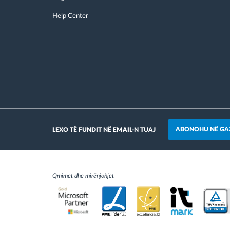
Help Center
ABONOHU NË GA
LEXO TË FUNDIT NË EMAIL-N TUAJ
Qmimet dhe mirënjohjet