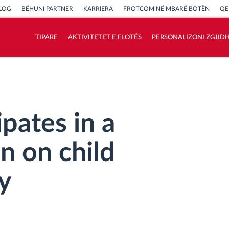
LOG
BËHUNI PARTNER
KARRIERA
FROTCOM NË MBARË BOTËN
QE
TIPARE
AKTIVITETET E FLOTËS
PERSONALIZONI ZGJID
Si të zgjidhim çdo kërkëse të aktivitetit të
flotës
Llogaritësi i Kursimeve
pates in a
n on child
y