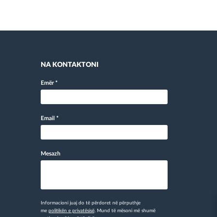
NA KONTAKTONI
Emër
*
Email
*
Mesazh
Informacioni juaj do të përdoret në përputhje
me
politikën e privatësisë
. Mund të mësoni më shumë