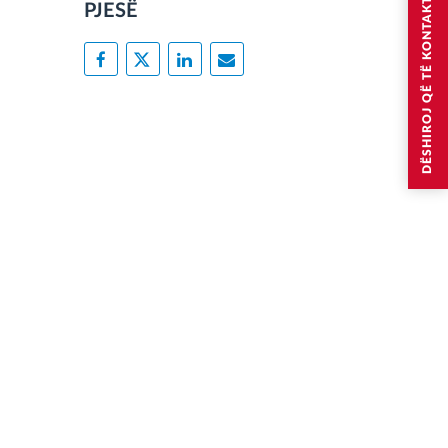
DËSHIROJ QË TË KONTAKTOHEM
PJESË