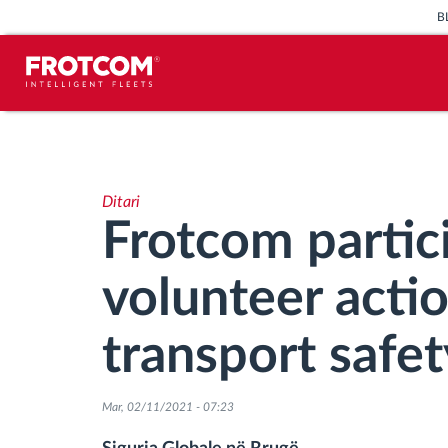
B
Përcjellje e automjeteve dhe
monitorimi i senzorëve
Ditari
Analizat-e-sjelljes-te-vozitjes
Frotcom partici
Monitorimi i kohës së ngasjes
volunteer actio
Menaxhimi i fuqisë punëtore
transport safet
Shkarko tahografin nga distanca
Mar, 02/11/2021 - 07:23
Qasja e kontrollit