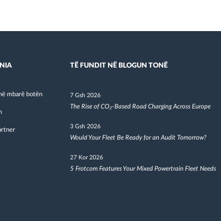
NIA
TË FUNDIT NË BLOGUN TONË
në mbarë botën
7 Gsh 2026
The Rise of CO₂-Based Road Charging Across Europe
h
3 Gsh 2026
artner
Would Your Fleet Be Ready for an Audit Tomorrow?
27 Kor 2026
5 Frotcom Features Your Mixed Powertrain Fleet Needs