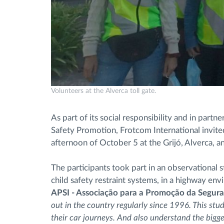
Volunteers at the Alverca toll gate.
As part of its social responsibility and in part
Safety Promotion, Frotcom International invite
afternoon of October 5 at the Grijó, Alverca, a
The participants took part in an observational s
child safety restraint systems, in a highway en
APSI - Associação para a Promoção da Seguran
out in the country regularly since 1996. This stud
their car journeys. And also understand the bigg