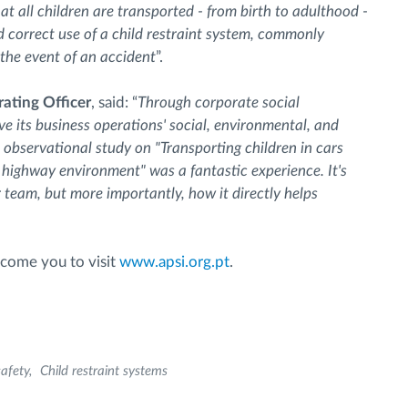
at all children are transported - from birth to adulthood -
d correct use of a child restraint system, commonly
n the event of an accident
”.
ating Officer
, said: “
Through corporate social
ve its business operations' social, environmental, and
 observational study on "Transporting children in cars
 a highway environment" was a fantastic experience. It's
 team, but more importantly, how it directly helps
come you to visit
www.apsi.org.pt
.
afety
Child restraint systems