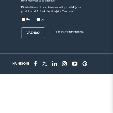
rreth mbrojtjes së të dhënave.
Dëshiroj të marr komunikime marketingu në lidhje me
produktet, shërbimet dhe të rejat e “Frotcom”.
Po
Jo
* Të dhëna të detyrueshme.
VAZHDO
NA NDIQNI
Instragram
Facebook
Twitter
Linkedin
Youtube
Pinterest