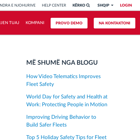
NDRA E NJOHURIVE
HELP CENTER
KËRKO
SHQIP
LOGIN
HJEN TUAJ
KOMPANI
PROVO DEMO
NA KONTAKTONI
MË SHUMË NGA BLOGU
How Video Telematics Improves
Fleet Safety
World Day for Safety and Health at
Work: Protecting People in Motion
Improving Driving Behavior to
Build Safer Fleets
Top 5 Holiday Safety Tips for Fleet