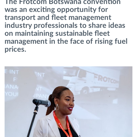
The Frotcom Botswana convention
Menaxhimi i karburantit
was an exciting opportunity for
transport and fleet management
Planifikimi dhe monitorimi rrugor
industry professionals to share ideas
on maintaining sustainable fleet
Identifikim automatik i shoferëve
management in the face of rising fuel
prices.
Zbuloni të gjitha tiparet
Si të zgjidhim çdo kërkëse të aktivitetit të flotës
Llogaritësi i Kursimeve