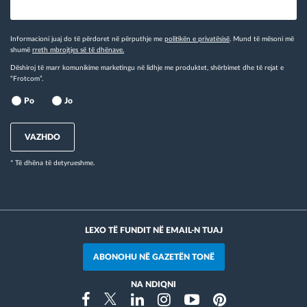
Informacioni juaj do të përdoret në përputhje me
politikën e privatësisë
. Mund të mësoni më
shumë
rreth mbrojtjes së të dhënave.
Dëshiroj të marr komunikime marketingu në lidhje me produktet, shërbimet dhe të rejat e
“Frotcom”.
Po
Jo
VAZHDO
* Të dhëna të detyrueshme.
LEXO TË FUNDIT NË EMAIL-N TUAJ
ABONOHU NË GAZETËN TONË
NA NDIQNI
Instragram