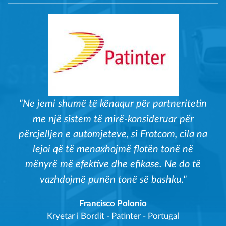
"Ne jemi shumë të kënaqur për partneritetin
me një sistem të mirë-konsideruar për
përcjelljen e automjeteve, si Frotcom, cila na
lejoi që të menaxhojmë flotën tonë në
mënyrë më efektive dhe efikase. Ne do të
vazhdojmë punën tonë së bashku."
Francisco Polonio
Kryetar i Bordit
-
Patinter - Portugal