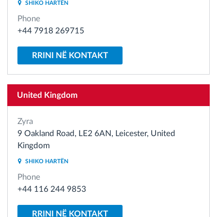
SHIKO HARTËN
Menaxhimi i karburantit
Phone
+44 7918 269715
Planifikimi dhe monitorimi rrugor
RRINI NË KONTAKT
Identifikim automatik i shoferëve
Zbuloni të gjitha tiparet
United Kingdom
Zyra
9 Oakland Road, LE2 6AN, Leicester, United
Si të zgjidhim çdo kërkëse të aktivitetit të flotës
Kingdom
SHIKO HARTËN
Llogaritësi i Kursimeve
Phone
+44 116 244 9853
RRINI NË KONTAKT