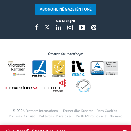
ABONOHU NË GAZETËN TONË
NA NDIQNI
Instragram
Facebook
Twitter
Linkedin
Youtube
Pinterest
Qmimet dhe mirënjohjet
© 2026
Frotcom International
Termet dhe Kushtet
Reth Cookies
Politika e Cilësisë
Politikën e Privatësisë
Rreth Mbrojtjes së të Dhënave