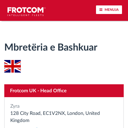
MENUJA
Përcjellje e automjeteve dhe monitorimi i
senzorëve
Mbretëria e Bashkuar
Analizat-e-sjelljes-te-vozitjes
Monitorimi i kohës së ngasjes
Menaxhimi i fuqisë punëtore
Frotcom UK - Head Office
Shkarko tahografin nga distanca
Zyra
128 City Road, EC1V2NX, London, United
Qasja e kontrollit
Kingdom