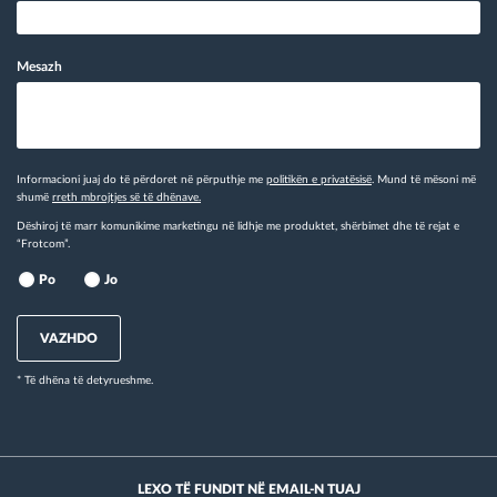
Mesazh
Informacioni juaj do të përdoret në përputhje me
politikën e privatësisë
. Mund të mësoni më
shumë
rreth mbrojtjes së të dhënave.
Dëshiroj të marr komunikime marketingu në lidhje me produktet, shërbimet dhe të rejat e
“Frotcom”.
Po
Jo
VAZHDO
* Të dhëna të detyrueshme.
LEXO TË FUNDIT NË EMAIL-N TUAJ