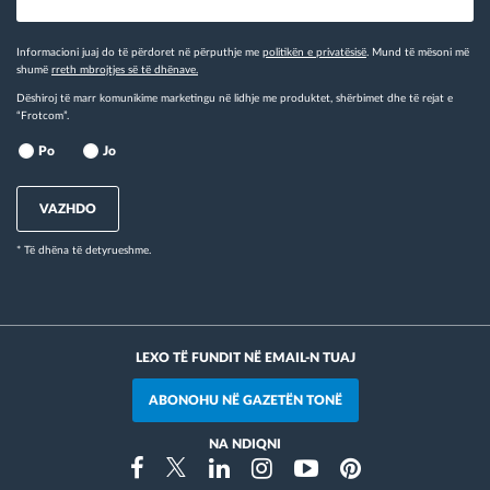
Informacioni juaj do të përdoret në përputhje me
politikën e privatësisë
. Mund të mësoni më
shumë
rreth mbrojtjes së të dhënave.
Dëshiroj të marr komunikime marketingu në lidhje me produktet, shërbimet dhe të rejat e
“Frotcom”.
Po
Jo
VAZHDO
* Të dhëna të detyrueshme.
LEXO TË FUNDIT NË EMAIL-N TUAJ
ABONOHU NË GAZETËN TONË
NA NDIQNI
Instragram
Facebook
Twitter
Linkedin
Youtube
Pinterest