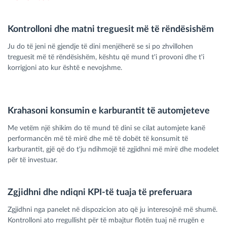
Kontrolloni dhe matni treguesit më të rëndësishëm
Ju do të jeni në gjendje të dini menjëherë se si po zhvillohen
treguesit më të rëndësishëm, kështu që mund t'i provoni dhe t'i
korrigjoni ato kur është e nevojshme.
Krahasoni konsumin e karburantit të automjeteve
Me vetëm një shikim do të mund të dini se cilat automjete kanë
performancën më të mirë dhe më të dobët të konsumit të
karburantit, gjë që do t'ju ndihmojë të zgjidhni më mirë dhe modelet
për të investuar.
Zgjidhni dhe ndiqni KPI-të tuaja të preferuara
Zgjidhni nga panelet në dispozicion ato që ju interesojnë më shumë.
Kontrolloni ato rregullisht për të mbajtur flotën tuaj në rrugën e