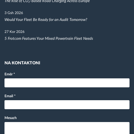
The Rise of CO₂-Based Road Charging Across Europe
3 Gsh 2026
Would Your Fleet Be Ready for an Audit Tomorrow?
27 Kor 2026
5 Frotcom Features Your Mixed Powertrain Fleet Needs
NA KONTAKTONI
Emër
*
Email
*
Mesazh