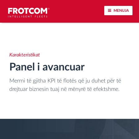
MENUJA
Përcjellje e automjeteve dhe monitorimi i
senzorëve
Karakteristikat
Analizat-e-sjelljes-te-vozitjes
Panel i avancuar
Monitorimi i kohës së ngasjes
Merrni të gjitha KPI të flotës që ju duhet për të
drejtuar biznesin tuaj në mënyrë të efektshme.
Menaxhimi i fuqisë punëtore
Shkarko tahografin nga distanca
Qasja e kontrollit