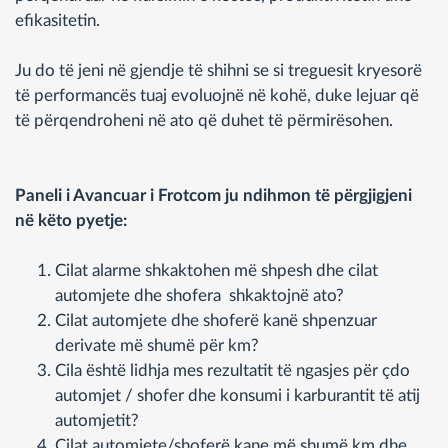
efikasitetin.
Ju do të jeni në gjendje të shihni se si treguesit kryesorë
të performancës tuaj evoluojnë në kohë, duke lejuar që
të përqendroheni në ato që duhet të përmirësohen.
Paneli i Avancuar i Frotcom ju ndihmon të përgjigjeni
në këto pyetje:
Cilat alarme shkaktohen më shpesh dhe cilat
automjete dhe shofera shkaktojnë ato?
Cilat automjete dhe shoferë kanë shpenzuar
derivate më shumë për km?
Cila është lidhja mes rezultatit të ngasjes për çdo
automjet / shofer dhe konsumi i karburantit të atij
automjetit?
Cilat automjete/shoferë kane më shumë km dhe