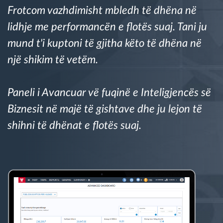
Frotcom vazhdimisht mbledh të dhëna në
Menaxhimi i karburantit
lidhje me performancën e flotës suaj. Tani ju
Planifikimi dhe monitorimi rrugor
mund t'i kuptoni të gjitha këto të dhëna në
një shikim të vetëm.
Identifikim automatik i shoferëve
Paneli i Avancuar vë fuqinë e Inteligjencës së
Zbuloni të gjitha tiparet
Biznesit në majë të gishtave dhe ju lejon të
shihni të dhënat e flotës suaj.
Si të zgjidhim çdo kërkëse të aktivitetit të flotës
Llogaritësi i Kursimeve