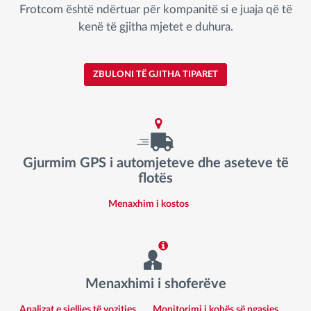
Frotcom është ndërtuar për kompanitë si e juaja që të
kenë të gjitha mjetet e duhura.
ZBULONI TË GJITHA TIPARET
Gjurmim GPS i automjeteve dhe aseteve të
flotës
Menaxhim i kostos
Menaxhimi i shoferëve
Analizat e sjelljes të vozitjes
Monitorimi i kohës së ngasjes