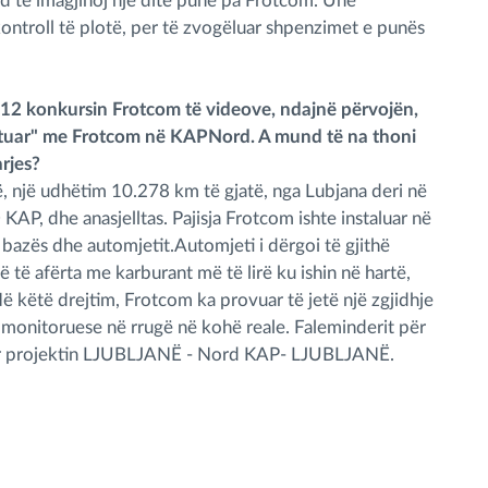
d të imagjinoj një ditë pune pa Frotcom. Unë
ntroll të plotë, per të zvogëluar shpenzimet e punës
12 konkursin Frotcom të videove, ndajnë përvojën,
hëtuar" me Frotcom në KAPNord. A mund të na thoni
rjes?
ë, një udhëtim 10.278 km të gjatë, nga Lubjana deri në
P, dhe anasjelltas. Pajisja Frotcom ishte instaluar në
 bazës dhe automjetit.Automjeti i dërgoi të gjithë
 të afërta me karburant më të lirë ku ishin në hartë,
Në këtë drejtim, Frotcom ka provuar të jetë një zgjidhje
monitoruese në rrugë në kohë reale. Faleminderit për
er projektin LJUBLJANË - Nord KAP- LJUBLJANË.