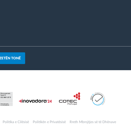
ZETËN TONË
Politika e Cilësisë
Politikën e Privatësisë
Rreth Mbrojtjes së të Dhënave