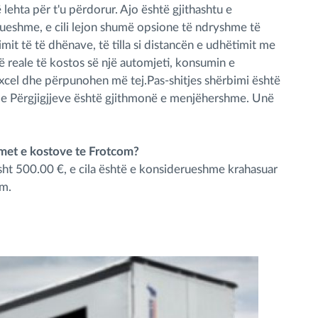
ë lehta për t'u përdorur. Ajo është gjithashtu e
ueshme, e cili lejon shumë opsione të ndryshme të
mit të të dhënave, të tilla si distancën e udhëtimit me
ë reale të kostos së një automjeti, konsumin e
 Excel dhe përpunohen më tej.Pas-shitjes shërbimi është
a e Përgjigjjeve është gjithmonë e menjëhershme. Unë
imet e kostove te Frotcom?
ht 500.00 €, e cila është e konsiderueshme krahasuar
om.