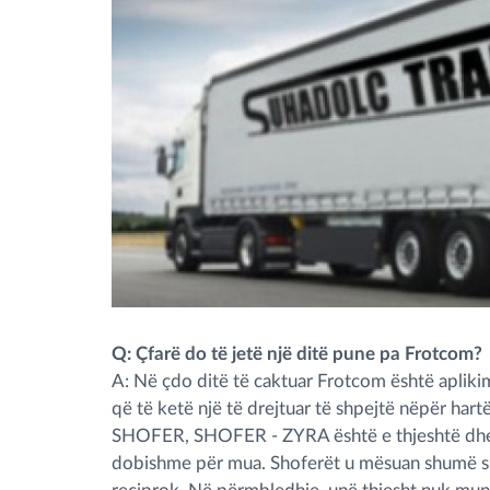
Q: Çfarë do të jetë një ditë pune pa Frotcom?
A: Në çdo ditë të caktuar Frotcom është aplikim
që të ketë një të drejtuar të shpejtë nëpër har
SHOFER, SHOFER - ZYRA është e thjeshtë dhe
dobishme për mua. Shoferët u mësuan shumë sh