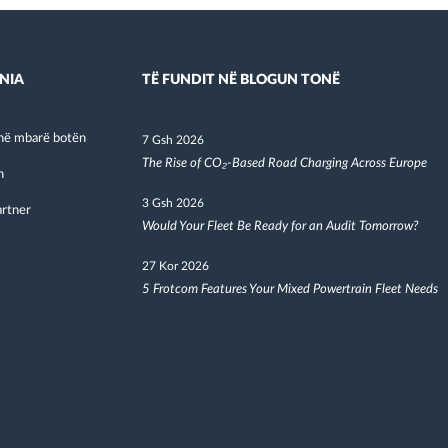
NIA
TË FUNDIT NË BLOGUN TONË
në mbarë botën
7 Gsh 2026
The Rise of CO₂-Based Road Charging Across Europe
h
3 Gsh 2026
artner
Would Your Fleet Be Ready for an Audit Tomorrow?
27 Kor 2026
5 Frotcom Features Your Mixed Powertrain Fleet Needs