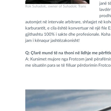
janë t
Rok Suhadolc, owner of Suhadolc Trans
lavdër
prodhi
automjet në intervale arbitrare, shfaqjet në koh
karburantit, e cila është konvertuar në një file
gjithashtu 100% i sakte dhe profesionale. Koh
jam i kënaqur jashtëzakonisht!
Q: Çfarë mund të na thoni në lidhje me përfit
A: Kursimet mujore nga Frotcom janë përafërsis
me situatën para se të filluar përdorimin Frotc