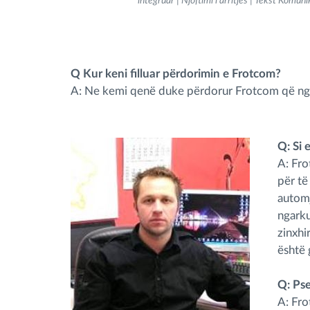
integruar | Njoftimi i arritjes | Tekst Komun
Menaxhimi i karburantit
Q Kur keni filluar përdorimin e Frotcom?
Planifikimi dhe monitorimi rrugor
A: Ne kemi qenë duke përdorur Frotcom që nga 
Identifikim automatik i shoferëve
Q: Si 
Zbuloni të gjitha tiparet
A: Fr
për të
automj
ngarku
zinxhi
është 
Q: Pse
A: Fro