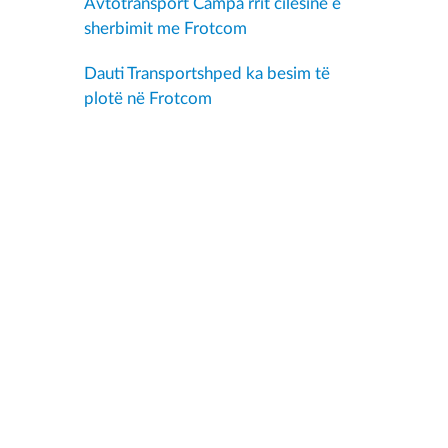
Avtotransport Čampa rrit cilesine e
sherbimit me Frotcom
Dauti Transportshped ka besim të
plotë në Frotcom