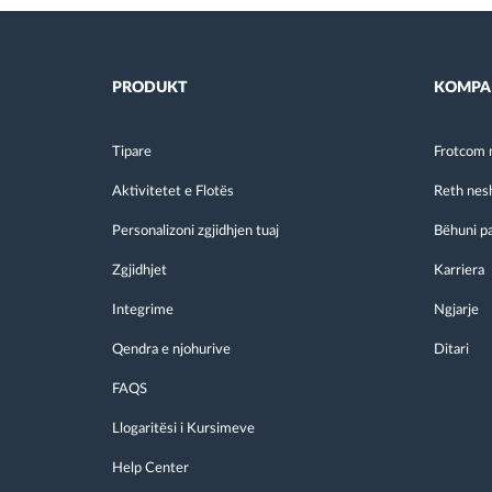
PRODUKT
KOMPA
Tipare
Frotcom 
Aktivitetet e Flotës
Reth nes
Personalizoni zgjidhjen tuaj
Bëhuni p
Zgjidhjet
Karriera
Integrime
Ngjarje
Qendra e njohurive
Ditari
FAQS
Llogaritësi i Kursimeve
Help Center