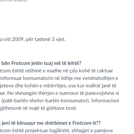
ikimi me shoferët
viti 2009, për tashmë 3 vjet.
e bën Frotcom jetën tuaj më të lehtë?
otcom është ndihmë e madhe në çdo kohë të caktuar
 informuar konsumatorin në lidhje me vendndodhjen e
eteve dhe kohën e mbërritjes, ose kur mallrat janë të
ar. Ne shmangim thirrjen e numrave të panevojshme si
r (palë-bartës-shofer-bartës-konsumator). Informacioni
gjithmonë në majë të gishtave tonë.
 jeni të kënaqur me shërbimet e Frotcom-it??
tcom është projektuar logjikisht, shfaqjet e pamjeve