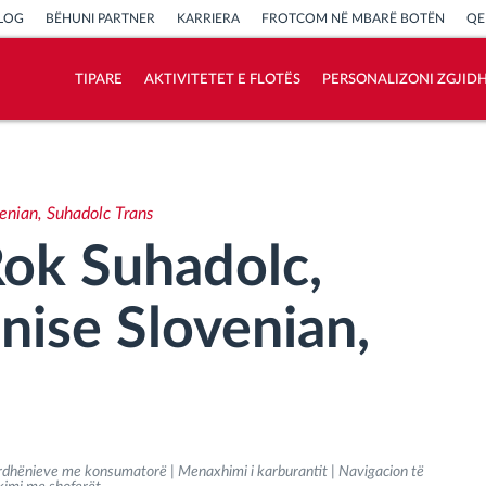
LOG
BËHUNI PARTNER
KARRIERA
FROTCOM NË MBARË BOTËN
QE
TIPARE
AKTIVITETET E FLOTËS
PERSONALIZONI ZGJID
Si të zgjidhim çdo kërkëse të aktivitetit të
flotës
enian, Suhadolc Trans
Llogaritësi i Kursimeve
Rok Suhadolc,
nise Slovenian,
dhënieve me konsumatorë | Menaxhimi i karburantit | Navigacion të