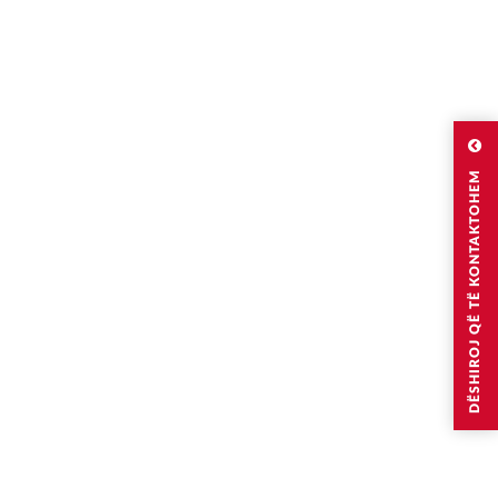
DËSHIROJ QË TË KONTAKTOHEM