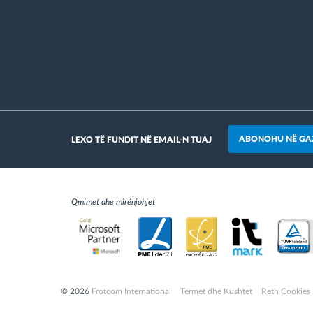
ABONOHU NË GA
LEXO TË FUNDIT NË EMAIL-N TUAJ
Qmimet dhe mirënjohjet
© 2026
Frotcom International
Termet dhe Kushtet
Reth Cookies