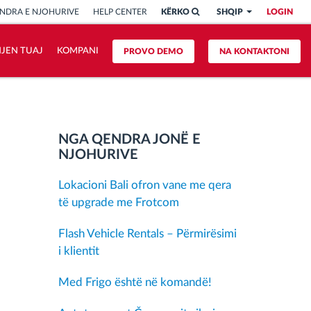
NDRA E NJOHURIVE
HELP CENTER
KËRKO
SHQIP
LOGIN
HJEN TUAJ
KOMPANI
PROVO DEMO
NA KONTAKTONI
NGA QENDRA JONË E
NJOHURIVE
Lokacioni Bali ofron vane me qera
të upgrade me Frotcom
Flash Vehicle Rentals – Përmirësimi
i klientit
Med Frigo është në komandë!