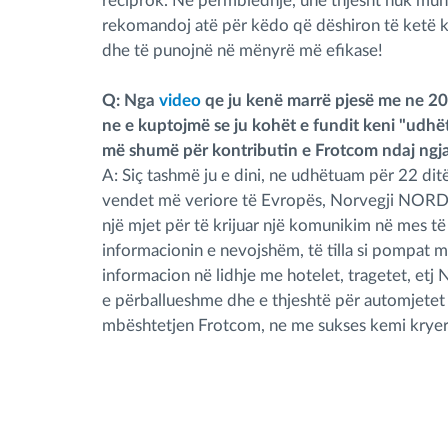
reciprok. Në përmbledhje, unë thjesht nuk mun
rekomandoj atë për këdo që dëshiron të ketë ko
dhe të punojnë në mënyrë më efikase!
Q: Nga
video
qe ju kenë marrë pjesë me ne 20
ne e kuptojmë se ju kohët e fundit keni "ud
më shumë për kontributin e Frotcom ndaj ngja
A: Siç tashmë ju e dini, ne udhëtuam për 22 dit
vendet më veriore të Evropës, Norvegji NORD KA
një mjet për të krijuar një komunikim në mes të
informacionin e nevojshëm, të tilla si pompat më
informacion në lidhje me hotelet, tragetet, etj 
e përballueshme dhe e thjeshtë për automjetet 
mbështetjen Frotcom, ne me sukses kemi kry