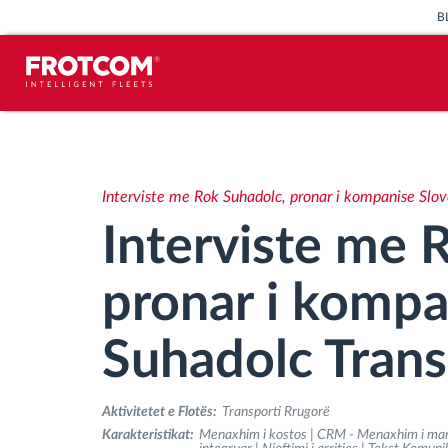
B
Përcjellje e automjeteve dhe
monitorimi i senzorëve
Interviste me Rok Suhadolc, pronar i kompanise Slov
Analizat-e-sjelljes-te-vozitjes
Interviste me 
Monitorimi i kohës së ngasjes
pronar i kompa
Menaxhimi i fuqisë punëtore
Suhadolc Trans
Shkarko tahografin nga distanca
Aktivitetet e Flotës:
Transporti Rrugorë
Karakteristikat:
Menaxhim i kostos | CRM - Menaxhim i mar
Qasja e kontrollit