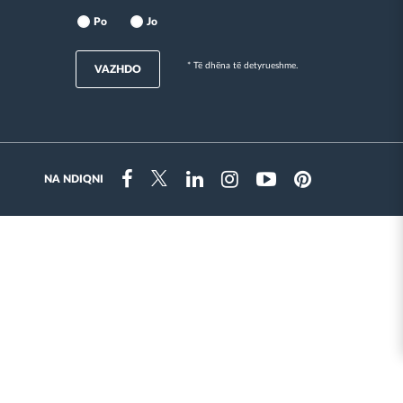
Po
Jo
* Të dhëna të detyrueshme.
VAZHDO
NA NDIQNI
Instragram
Facebook
Twitter
Linkedin
Youtube
Pinterest