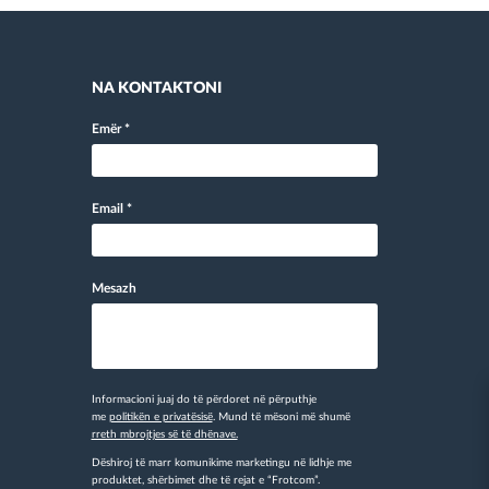
NA KONTAKTONI
Emër
*
Email
*
Mesazh
Informacioni juaj do të përdoret në përputhje
me
politikën e privatësisë
. Mund të mësoni më shumë
rreth mbrojtjes së të dhënave.
Dëshiroj të marr komunikime marketingu në lidhje me
produktet, shërbimet dhe të rejat e “Frotcom”.