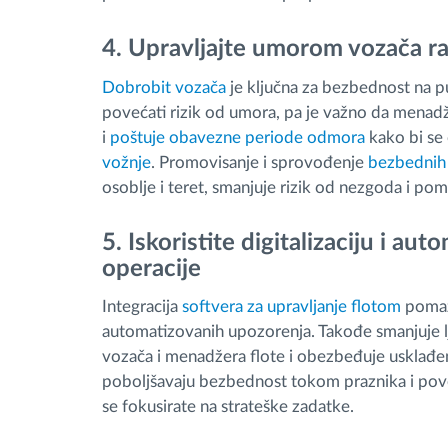
4. Upravljajte umorom vozača r
Dobrobit vozača
je ključna za bezbednost na 
povećati rizik od umora, pa je važno da menadž
i
poštuje obavezne periode odmora
kako bi se
vožnje
. Promovisanje i sprovođenje
bezbednih 
osoblje i teret, smanjuje rizik od nezgoda i p
5. Iskoristite digitalizaciju i au
operacije
Integracija
softvera za upravljanje flotom
pomaže
automatizovanih upozorenja. Takođe smanjuje 
vozača i menadžera flote i obezbeđuje usklađeno
poboljšavaju bezbednost tokom praznika i pov
se fokusirate na strateške zadatke.