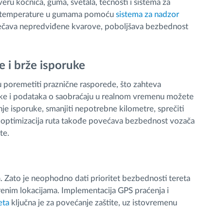
eru kočnica, guma, svetala, tečnosti i sistema za
ska i temperature u gumama pomoću
sistema za nadzor
ečava nepredviđene kvarove, poboljšava bezbednost
e i brže isporuke
u poremetiti praznične rasporede, što zahteva
ike i podataka o saobraćaju u realnom vremenu možete
nje isporuke, smanjiti nepotrebne kilometre, sprečiti
a optimizacija ruta takođe povećava bezbednost vozača
te.
a. Zato je neophodno dati prioritet bezbednosti tereta
renim lokacijama. Implementacija GPS praćenja i
eta
ključna je za povećanje zaštite, uz istovremenu