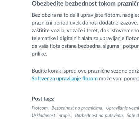
Obezbedite bezbednost tokom praznič
Bez obzira na to da li upravljate flotom, nadgl
praznični period uvek donosi dodatne izazove.
zaštitite vozila, vozače i teret, dok istovreme
telematike i digitalnih alata za upravljanje flo
da vaša flota ostane bezbedna, sigurna i potpu
prilike.
Budite korak ispred ove praznične sezone održ
Softver za upravljanje flotom
može vam pomoći 
Post tags:
Frotcom
Bezbednost na praznicima
Upravljanje voz
Usklađenost i propisi
Bezbednost na putevima
Safe d