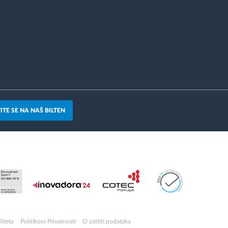
ITE SE NA NAŠ BILTEN
liteta
Politikom Privatnosti
O zaštiti podataka