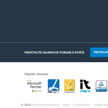
PRETPLAT
PROČITAJTE NAJNOVIJE PORUKE E-POŠTE
Nagrade i priznanja
© 2026
Frotcom International
Uslovi
O Kolačićima
Politika Kva