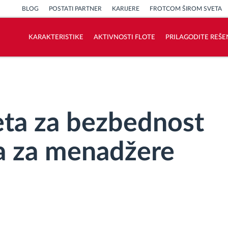
BLOG
POSTATI PARTNER
KARIJERE
FROTCOM ŠIROM SVETA
KARAKTERISTIKE
AKTIVNOSTI FLOTE
PRILAGODITE REŠE
Kako rešavamo sve aktivnosti voznog
parka
Kalkulator uštede
veta za bezbednost
a za menadžere