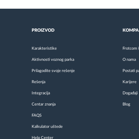
PROIZVOD
KOMPA
Karakteristike
Frotcom 
Aktivnosti voznog parka
O nama
Prilagodite svoje rešenje
Postati p
Rešenja
Karijere
Integracija
Događaji
Centar znanja
Blog
FAQS
Kalkulator uštede
Help Center