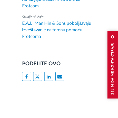
Frotcom
Studija slučaja
E.A.L. Man Hin & Sons poboljšavaju
izveštavanje na terenu pomoću
Frotcoma
ŽELIM DA ME KONTAKTIRAJU
PODELITE OVO