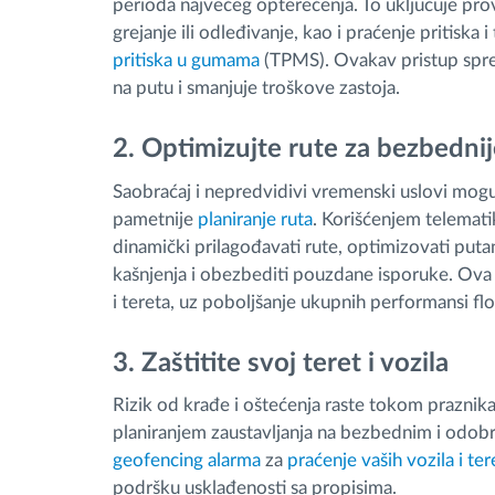
perioda najvećeg opterećenja. To uključuje prov
grejanje ili odleđivanje, kao i praćenje priti
pritiska u gumama
(TPMS). Ovakav pristup spr
na putu i smanjuje troškove zastoja.
2. Optimizujte rute za bezbednij
Saobraćaj i nepredvidivi vremenski uslovi mog
pametnije
planiranje ruta
. Korišćenjem telemat
dinamički prilagođavati rute, optimizovati puta
kašnjenja i obezbediti pouzdane isporuke. Ov
i tereta, uz poboljšanje ukupnih performansi flo
3. Zaštitite svoj teret i vozila
Rizik od krađe i oštećenja raste tokom praznik
planiranjem zaustavljanja na bezbednim i odob
geofencing alarma
za
praćenje vaših vozila i ter
podršku usklađenosti sa propisima.