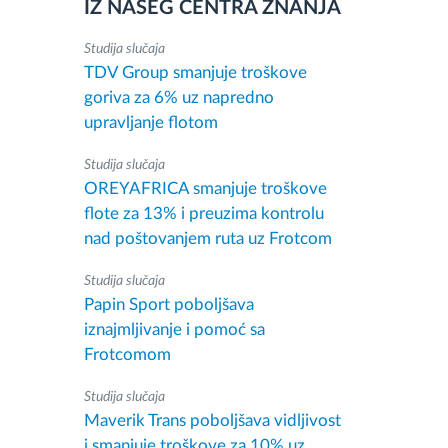
IZ NAŠEG CENTRA ZNANJA
Studija slučaja
TDV Group smanjuje troškove
goriva za 6% uz napredno
upravljanje flotom
Studija slučaja
OREYAFRICA smanjuje troškove
flote za 13% i preuzima kontrolu
nad poštovanjem ruta uz Frotcom
Studija slučaja
Papin Sport poboljšava
iznajmljivanje i pomoć sa
Frotcomom
Studija slučaja
Maverik Trans poboljšava vidljivost
i smanjuje troškove za 10% uz