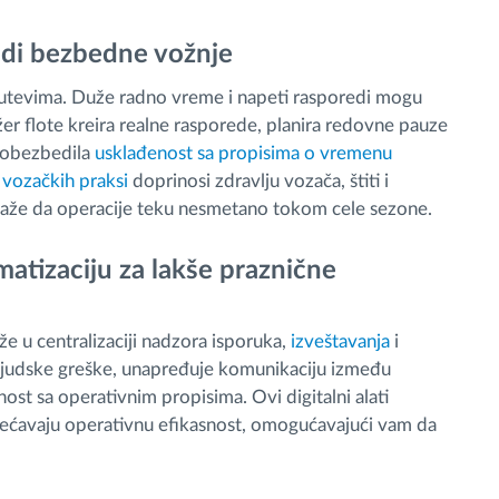
adi bezbedne vožnje
putevima. Duže radno vreme i napeti rasporedi mogu
er flote kreira realne rasporede, planira redovne pauze
 obezbedila
usklađenost sa propisima o vremenu
vozačkih praksi
doprinosi zdravlju vozača, štiti i
omaže da operacije teku nesmetano tokom cele sezone.
tomatizaciju za lakše praznične
 u centralizaciji nadzora isporuka,
izveštavanja
i
ljudske greške, unapređuje komunikaciju između
st sa operativnim propisima. Ovi digitalni alati
ećavaju operativnu efikasnost, omogućavajući vam da