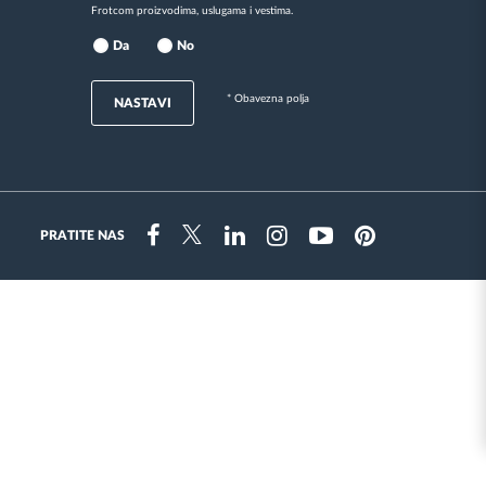
Frotcom proizvodima, uslugama i vestima.
Da
No
* Obavezna polja
NASTAVI
PRATITE NAS
Instragram
Facebook
Twitter
Linkedin
Youtube
Pinterest