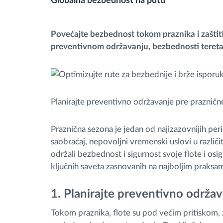
Globalna bezbednost na putu
Upravljanje gorivom
Povećajte bezbednost tokom praznika i zaštiti
Planiranje i nadgledanje rute
preventivnom održavanju, bezbednosti tereta,
Automatska identifikacija vozača
Otkrijte sve funkcije
Planirajte preventivno održavanje pre praznič
Praznična sezona je jedan od najizazovnijih pe
saobraćaj, nepovoljni vremenski uslovi u različi
održali bezbednost i sigurnost svoje flote i osi
ključnih saveta zasnovanih na najboljim praksama
1. Planirajte preventivno održa
Tokom praznika, flote su pod većim pritiskom,