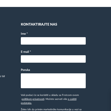
KONTAKTIRAJTE NAS
Ime
*
E-mail
*
Poruka
u sa
Vaši podaci će se koristiti u skladu sa Frotcom-ovom
politikom privatnosti
. Možete saznati više
o zaštiti
podataka.
Želeo bih da primim marketinške komunikacije u vezi sa