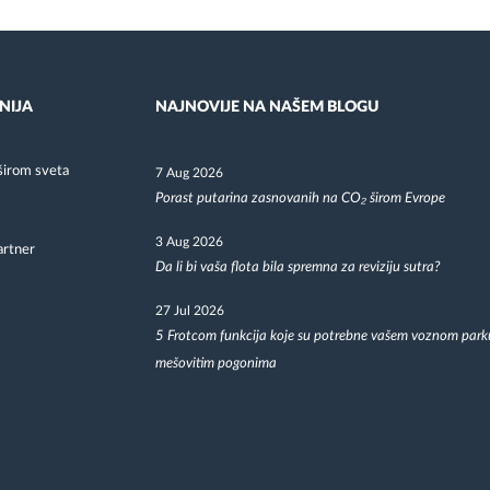
NIJA
NAJNOVIJE NA NAŠEM BLOGU
širom sveta
7 Aug 2026
Porast putarina zasnovanih na CO₂ širom Evrope
3 Aug 2026
artner
Da li bi vaša flota bila spremna za reviziju sutra?
27 Jul 2026
5 Frotcom funkcija koje su potrebne vašem voznom park
mešovitim pogonima