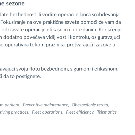
ne sezone
edate bezbednost ili vodite operacije lanca snabdevanja,
 Fokusiranje na ove praktične savete pomoći će vam da
no održavate operacije efikasnim i pouzdanim. Korišćenje
tom dodatno povećava vidljivost i kontrolu, osiguravajući
no operativna tokom praznika, pretvarajući izazove u
avajući svoju flotu bezbednom, sigurnom i efikasnom.
da to postignete.
nim parkom
Preventive maintenance
Obezbeđenje tereta
riving practices
Fleet operations
Fleet efficiency
Telematics