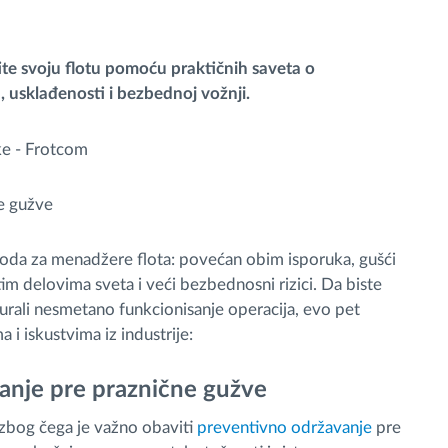
te svoju flotu pomoću praktičnih saveta o
 usklađenosti i bezbednoj vožnji.
ne gužve
rioda za menadžere flota: povećan obim isporuka, gušći
tim delovima sveta i veći bezbednosni rizici. Da biste
gurali nesmetano funkcionisanje operacija, evo pet
 i iskustvima iz industrije:
vanje pre praznične gužve
 zbog čega je važno obaviti
preventivno održavanje
pre