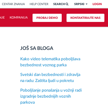
CENTAR ZNANJA
HELP CENTER
SEARCH
SRPSKI
LOGIN
NJE
KOMPANIJA
PROBAJ DEMO
KONTAKTIRAJTE NAS
JOŠ SA BLOGA
Kako video telematika poboljšava
bezbednost voznog parka
Svetski dan bezbednosti i zdravlja
na radu: Zaštita ljudi u pokretu
Poboljšanje ponašanja u vožnji radi
izgradnje bezbednijih voznih
parkova