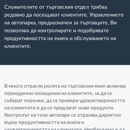
Управление на горивото
Служителите от търговския отдел трябва
редовно да посещават клиентите. Управлението
Планиране на маршрути и мониторинг
на автопарка, предназначен за търговците, Ви
позволява да контролирате и подобрявате
Автоматична идентификация на шофьора
продуктивността на екипа и обслужването на
клиентите.
Разберете за всички функционалности
Как отговаряме на нуждите на всяка
В много отрасли ролята на търговския екип включва
флота
периодични посещения на клиентите, за да се
съберат поръчки, да се провери удовлетвореността
на клиентите и да се предлагат нови продукти.
Калкулатор за спестявания
Контролът на този автопарк се отразява директно
върху продуктивността на екипа и
удовлетвореността на клиентите. Необходимо е да