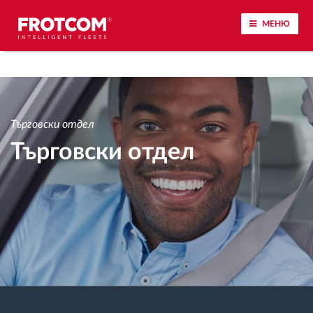
МЕНЮ
Проследяване на превозното средство и
наблюдение на датчиците
Търговски отдел
Анализ на стила на шофиране
Търговски отдел
Наблюдение на времената за шофиране
Управление на работната сила
Дистанционно сваляне на данни от тахограф
Контрол на достъпа