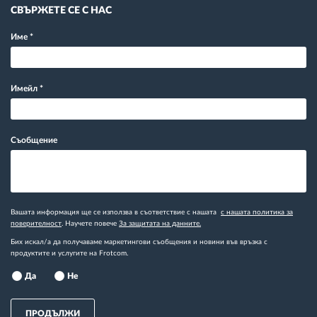
СВЪРЖЕТЕ СЕ С НАС
Име
*
Имейл
*
Съобщение
Вашата информация ще се използва в съответствие с нашата
с нашата политика за
поверителност
. Научете повече
За защитата на данните.
Бих искал/а да получаваме маркетингови съобщения и новини във връзка с
продуктите и услугите на Frotcom.
Да
Не
ПРОДЪЛЖИ