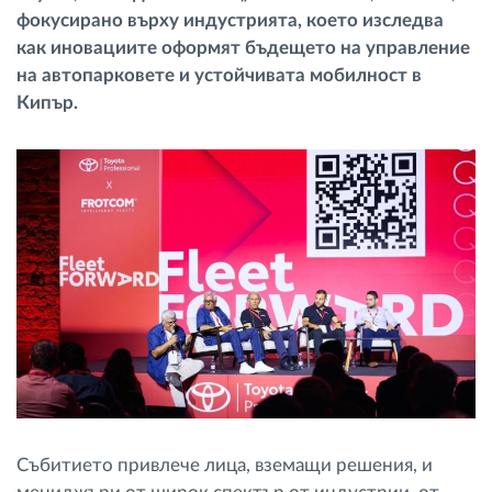
фокусирано върху индустрията, което изследва
Управление на горивото
как иновациите оформят бъдещето на управление
на автопарковете и устойчивата мобилност в
Планиране на маршрути и мониторинг
Кипър.
Автоматична идентификация на шофьора
Разберете за всички функционалности
Как отговаряме на нуждите на всяка
флота
Калкулатор за спестявания
Събитието привлече лица, вземащи решения, и