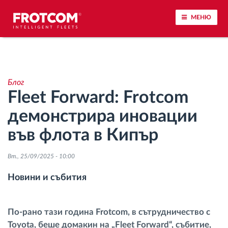
МЕНЮ
Проследяване на превозното средство и
наблюдение на датчиците
Блог
Fleet Forward: Frotcom
Анализ на стила на шофиране
демонстрира иновации
Наблюдение на времената за шофиране
във флота в Кипър
Управление на работната сила
Вт., 25/09/2025 - 10:00
Новини и събития
Дистанционно сваляне на данни от тахограф
Контрол на достъпа
По-рано тази година Frotcom, в сътрудничество с
Toyota, беше домакин на „Fleet Forward“, събитие,