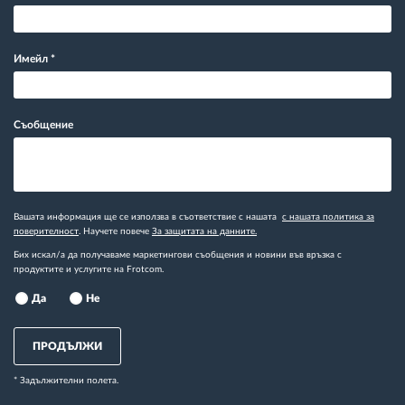
Имейл
*
Съобщение
Вашата информация ще се използва в съответствие с нашата
с нашата политика за
поверителност
. Научете повече
За защитата на данните.
Бих искал/а да получаваме маркетингови съобщения и новини във връзка с
продуктите и услугите на Frotcom.
Да
Не
ПРОДЪЛЖИ
* Задължителни полета.