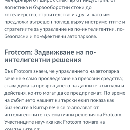
мениджъри от широк спектър от индустрии, от
логистика и бързооборотни стоки до
хотелиерство, строителство и други, като им
предложи вътрешен поглед върху инструментите и
стратегиите за управление на по-интелигентни, по-
безопасни и по-ефективни автопаркове.
Frotcom: Задвижване на по-
интелигентни решения
Във Frotcom знаем, че управлението на автопарка
вече не е само проследяване на превозни средства;
става дума за превръщането на данните в сигнали и
действия, които могат да се предприемат. По време
на събитието нашият кипърски екип показа как
бизнесите в Кипър вече се възползват от
интелигентните телематични решения на Frotcom.
Участниците научиха как Frotcom помага на
компаниите да: