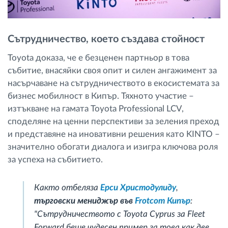
Сътрудничество, което създава стойност
Toyota доказа, че е безценен партньор в това
събитие, внасяйки своя опит и силен ангажимент за
насърчаване на сътрудничеството в екосистемата за
бизнес мобилност в Кипър. Тяхното участие –
изтъкване на гамата Toyota Professional LCV,
споделяне на ценни перспективи за зеления преход
и представяне на иновативни решения като KINTO –
значително обогати диалога и изигра ключова роля
за успеха на събитието.
Както отбеляза
Ерси Христодулиду
,
търговски мениджър във
Frotcom Кипър
:
"Сътрудничеството с Toyota Cyprus за Fleet
Forward беше чудесен пример за това как две