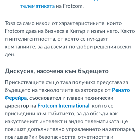
телематиката
на Frotcom.
Това са само някои от характеристиките, които
Frotcom дава на бизнеса в Кипър и извън него. Както
и интелигентността, от която се нуждаят
компаниите, за да вземат по-добри решения всеки
ден.
Дискусия, насочена към бъдещето
Присъстващите също така получиха представа за
бъдещето на технологиите за автопарк от
Ренато
Ферейра
,
съосновател
и
главен технически
директор на
Frotcom International
, който се
присъедини към събитието, за да обсъди как
изкуственият интелект и видео телематиката ще
повишат допълнително управлението на автопарка,
повишавайки безопасността, отчетността и