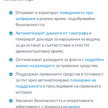
Откриват и коригират
поведението при
шофиране
в реално време, подобрявайки
безопасността;
Автоматизират данните от тахографа
и
генерират доклади за нарушения на водача,
за да останат в съответствие и спестят
административно време;
Оптимизират разходите за флота с
подробен
анализ на разходите
за превозно средство;
Поддържат превозните средства в готовност
за път чрез автоматизирано
планиране на
поддръжката
и проследяване на сервизната
история;
Увеличат безопасността и оперативната
ефективност с помощта на
видео