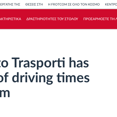
ΝΕΡΓΑΤΗΣ ΤΗΣ
ΘΕΣΕΙΣ ΣΤΗ
Η FROTCOM ΣΕ ΟΛΟ ΤΟΝ ΚΟΣΜΟ
ΚΕΝΤΡ
ΑΚΤΗΡΙΣΤΙΚΑ
ΔΡΑΣΤΗΡΙΟΤΗΤΕΣ ΤΟΥ ΣΤΟΛΟΥ
ΠΡΟΣΑΡΜΟΣΤΕ ΤΗ Λ
Πώς να λύσουμε τις ανάγκες των
δραστηριοτήτων του στόλου
Υπολογιστής εξοικονόμησης
o Trasporti has
of driving times
om