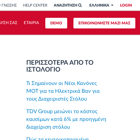
Ο ΓΝΩΣΗΣ
HELP CENTER
ΑΝΑΖΗΤΗΣΗ
ΕΛΛΗΝΙΚΑ
LOGIN
ΥΣΗ ΣΑΣ
ΕΤΑΙΡΙΑ
DEMO
ΕΠΙΚΟΙΝΩΝΗΣΤΕ ΜΑΖΙ ΜΑΣ
ΠΕΡΙΣΣΟΤΕΡΑ ΑΠΟ ΤΟ
ΙΣΤΟΛΟΓΙΟ
Τι Σημαίνουν οι Νέοι Κανόνες
MOT για τα Ηλεκτρικά Βαν για
τους Διαχειριστές Στόλου
TDV Group μειώνει το κόστος
καυσίμων κατά 6% με προηγμένη
διαχείριση στόλου
Πώς τα κεντρικοποιημένα