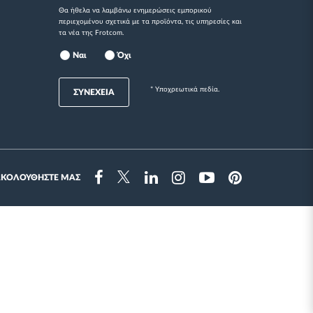
Θα ήθελα να λαμβάνω ενημερώσεις εμπορικού
περιεχομένου σχετικά με τα προϊόντα, τις υπηρεσίες και
τα νέα της Frotcom.
Ναι
Όχι
* Yποχρεωτικά πεδία.
ΣΥΝΕΧΕΙΑ
ΑΚΟΛΟΥΘΗΣΤΕ ΜΑΣ
Instragram
Facebook
Twitter
Linkedin
Youtube
Pinterest