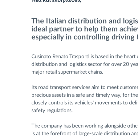
Νέα και εκδηλώσεις
Έλεγχος πρόσβασης
The Italian distribution and lo
Διαχείριση καυσίμου
ideal partner to help them achi
especially in controlling driving 
Σχεδιασμός και παρακολούθηση
διαδρομής
Cusinato Renato Trasporti is based in the heart 
distribution and logistics sector for over 20 ye
Αυτόματη αναγνώριση οδηγού
major retail supermarket chains.
Ανακαλύψτε όλα τα χαρακτηριστικά
Its road transport services aim to meet custom
precious assets in a safe and timely way, for th
closely controls its vehicles' movements to del
safety regulations.
The company has been working alongside other l
is at the forefront of large-scale distribution a