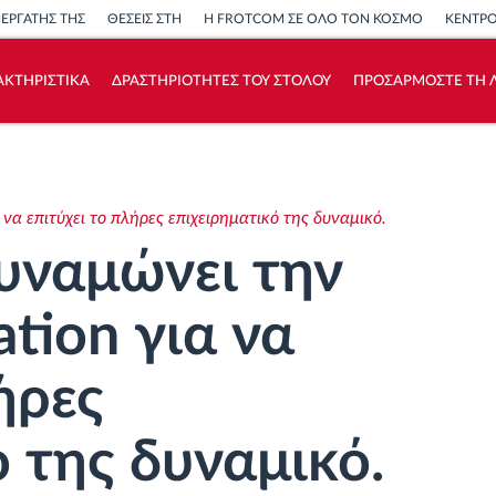
ΝΕΡΓΑΤΗΣ ΤΗΣ
ΘΕΣΕΙΣ ΣΤΗ
Η FROTCOM ΣΕ ΟΛΟ ΤΟΝ ΚΟΣΜΟ
ΚΕΝΤΡ
ΑΚΤΗΡΙΣΤΙΚΑ
ΔΡΑΣΤΗΡΙΟΤΗΤΕΣ ΤΟΥ ΣΤΟΛΟΥ
ΠΡΟΣΑΡΜΟΣΤΕ ΤΗ Λ
Πώς να λύσουμε τις ανάγκες των
δραστηριοτήτων του στόλου
 να επιτύχει το πλήρες επιχειρηματικό της δυναμικό.
Υπολογιστής εξοικονόμησης
υναμώνει την
ation για να
ήρες
ό της δυναμικό.