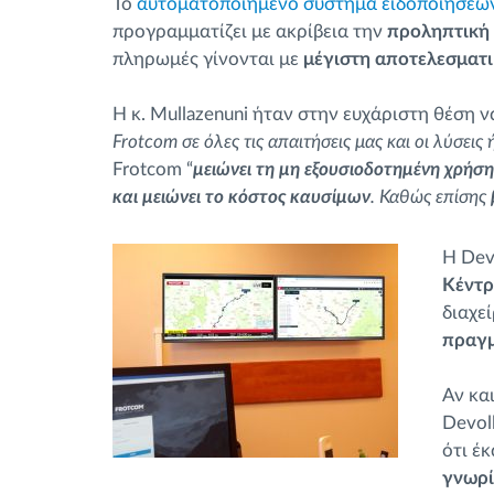
Το
αυτοματοποιημένο σύστημα ειδοποιήσεω
προγραμματίζει με ακρίβεια την
προληπτική
πληρωμές γίνονται με
μέγιστη αποτελεσματ
Η κ. Mullazenuni ήταν στην ευχάριστη θέση ν
Frotcom σε όλες τις απαιτήσεις μας και οι λύσεις
Frotcom “
μειώνει τη μη εξουσιοδοτημένη χρήσ
και μειώνει το κόστος καυσίμων
. Καθώς επίσης
​
Η Dev
Κέντ
διαχε
πραγμ
Αν κα
Devol
ότι έ
γνωρί