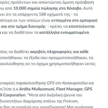
ορίες προϊόντων και αποκτώντας άμεση πρόσβαση
νω από
10.000 σημεία πώλησης στο Κόσοβο
. Αυτό
νει ότι τα υπάρχοντα 188 οχήματά της - τα
σότερα εκ των οποίων είναι
ενταγμένα στο εμπορικό
 και στο τμήμα διανομής
- πρέπει να
εποπτεύονται
ά
και να διαθέτουν τα
κατάλληλα ενσωματωμένα
σίας να διαθέτει
ακριβείς πληροφορίες για κάθε
μοποιήθηκαν, τα έξοδα που πραγματοποιήθηκαν, τα
ακολούθησης αν το όχημα χρησιμοποιήθηκαν εκτός
 εταιρείες παρακολούθησης GPS στο Κοσσυφοπέδιο και
om
,”είπε η κ.
Ardita Mullazenuni, Fleet Manager, GPS
li Corporation
. “
Μετά από διεξοδική έρευνα του
 δυνατοτήτων διαχείρισης στόλου της Frotcom,
αμε βρει τα εργαλεία που χρειαζόμασταν! Μια συνάντηση