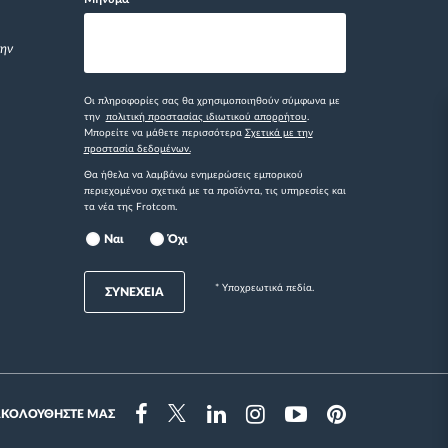
την
Οι πληροφορίες σας θα χρησιμοποιηθούν σύμφωνα με
την
πολιτική προστασίας ιδιωτικού απορρήτου
.
Μπορείτε να μάθετε περισσότερα
Σχετικά με την
προστασία δεδομένων.
Θα ήθελα να λαμβάνω ενημερώσεις εμπορικού
περιεχομένου σχετικά με τα προϊόντα, τις υπηρεσίες και
τα νέα της Frotcom.
Ναι
Όχι
* Yποχρεωτικά πεδία.
ΣΥΝΕΧΕΙΑ
ΑΚΟΛΟΥΘΗΣΤΕ ΜΑΣ
Instragram
Facebook
Twitter
Linkedin
Youtube
Pinterest