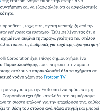
ν
της Frotcom βοηθά επίσης την εταιρεία να
 συντήρηση
και να εξασφαλίζει ότι οι ασφαλιστικές
ικότητα
.
α προσθέσει, «
είχαμε τη μέγιστη υποστήριξη από την
 ήταν γρήγορες και εύστοχες
». Έκλεισε λέγοντας ότι η
η οχημάτων, αυξάνει τη παραγωγικότητα του στόλου
​​​​ βελτιστοποιεί τις διαδρομές για ταχύτερη εξυπηρέτηση
.
”
olli Corporation έχει επίσης δημιουργήσει ένα
ρο Παρακολούθησης
που επιτρέπει στην ομάδα
ίρισης στόλου να
παρακολουθεί όλα τα οχήματα σε
ατικό χρόνο
χάρη στο
Frotcom TV
.
ι η συνεργασία με την Frotcom είναι πρόσφατη, η
li Corporation έχει ήδη καταλήξει στο συμπέρασμα
κανε τη σωστή επιλογή για την επιχείρησή της, καθώς
ζει τη θέση του στόλου ανά πάσα στιγμή
και μπορεί