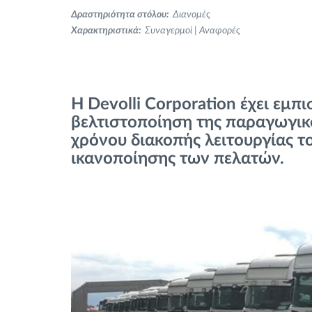
Δραστηριότητα στόλου:
Διανομές
Έλεγχος πρόσβασης
Χαρακτηριστικά:
Συναγερμοί | Αναφορές
Διαχείριση καυσίμου
Σχεδιασμός και παρακολούθηση
Η Devolli Corporation έχει εμπι
διαδρομής
βελτιστοποίηση της παραγωγικό
χρόνου διακοπής λειτουργίας τ
Αυτόματη αναγνώριση οδηγού
ικανοποίησης των πελατών.
Ανακαλύψτε όλα τα χαρακτηριστικά