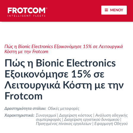
ΜΕΝΟΥ
Εντοπισμός οχημάτων και παρακολούθηση
αισθητήρων
Πώς η Bionic Electronics Εξοικονόμησε 15% σε Λειτουργικά
Κόστη με την Frotcom
Ανάλυση οδηγικής συμπεριφοράς
Πώς η Bionic Electronics
Εξοικονόμησε 15% σε
Παρακολούθηση του χρόνου οδήγησης
Λειτουργικά Κόστη με την
Διαχείριση εργατικού δυναμικού
Frotcom
Λήψη ταχογράφου από απόσταση
Δραστηριότητα στόλου:
Οδικές μεταφορές
Χαρακτηριστικά:
Συναγερμοί | Διαχείριση κόστους | Ανάλυση οδηγικής
συμπεριφοράς | Διαχείριση εργατικού δυναμικού |
Έλεγχος πρόσβασης
Προηγμένος πίνακας εργαλείων | Εφαρμογή Οδηγού