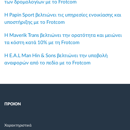
των δρομολογίων με το Frotcom
Η Papin Sport βελτιώνει τις υπηρεσίες ενοικίασης και
υποστήριξης με το Frotcom
Η Maverik Trans βελτιώνει την ορατότητα και μειώνει
τα κόστη κατά 10% με τη Frotcom
Η E.A.L Man Hin & Sons βελτιώνει την υποβολή
αναφορών από το πεδίο με το Frotcom
ΠΡΟΙΟΝ
Χαρακτηριστικά