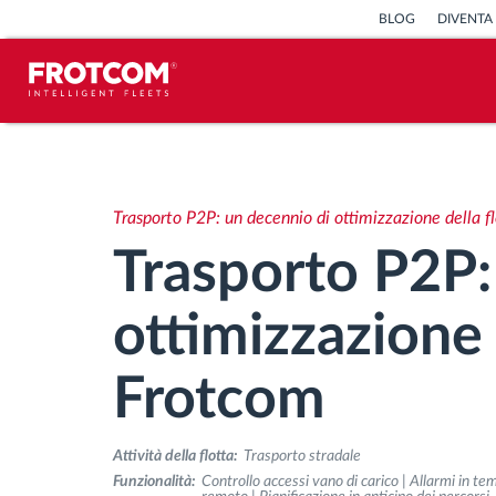
BLOG
DIVENTA
Tracciamento dei veicoli e
monitoraggio dei sensori
Trasporto P2P: un decennio di ottimizzazione della f
Analisi dello stile di guida
Trasporto P2P:
Monitoraggio dei tempi di guida
ottimizzazione 
Gestione delle forza lavoro
Frotcom
Download remoto del cronotachigrafo
Attività della flotta:
Trasporto stradale
Funzionalità:
Controllo accessi vano di carico | Allarmi in te
Controllo accessi