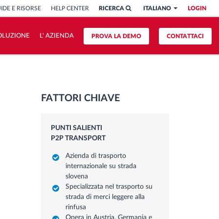
IDE E RISORSE
HELP CENTER
RICERCA
ITALIANO
LOGIN
OLUZIONE
L' AZIENDA
PROVA LA DEMO
CONTATTACI
FATTORI CHIAVE
PUNTI SALIENTI
P2P TRANSPORT
Azienda di trasporto
internazionale su strada
slovena
Specializzata nel trasporto su
strada di merci leggere alla
rinfusa
Opera in Austria, Germania e