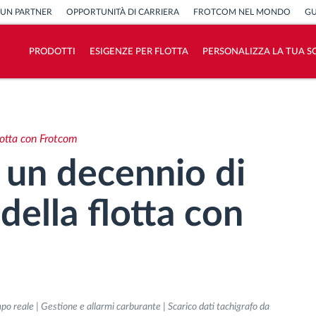
 UN PARTNER
OPPORTUNITÀ DI CARRIERA
FROTCOM NEL MONDO
GU
PRODOTTI
ESIGENZE PER FLOTTA
PERSONALIZZA LA TUA S
Come risolviamo tutte le attività della
flotta
lotta con Frotcom
Scopri quanto risparmi
 un decennio di
della flotta con
mpo reale | Gestione e allarmi carburante | Scarico dati tachigrafo da