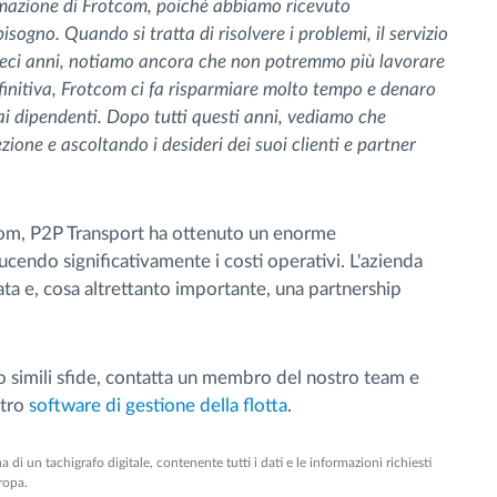
rmazione di Frotcom, poiché abbiamo ricevuto
ogno. Quando si tratta di risolvere i problemi, il servizio
ieci anni, notiamo ancora che non potremmo più lavorare
efinitiva, Frotcom ci fa risparmiare molto tempo e denaro
ai dipendenti. Dopo tutti questi anni, vediamo che
ione e ascoltando i desideri dei suoi clienti e partner
om, P2P Transport ha ottenuto un enorme
ucendo significativamente i costi operativi. L'azienda
zata e, cosa altrettanto importante, una partnership
o simili sfide, contatta un membro del nostro team e
stro
software di gestione della flotta
.
di un tachigrafo digitale, contenente tutti i dati e le informazioni richiesti
ropa.