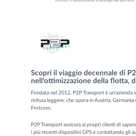
remoto | Pianificazione in anticipo dei percorsi
Gestione carburante
Pianificazione dei percorsi e
monitoraggio
Identificazione automatica del
conducente
Scopri il viaggio decennale di 
nell'ottimizzazione della flotta, da
Scopri tutte le caratteristiche
Fondata nel 2012, P2P Transport è un'azienda sl
rinfusa leggere, che opera in Austria, Germania e
Frotcom.
P2P Transport assicura ai propri clienti di saper
i più recenti dispositivi GPS e contattando gli aut