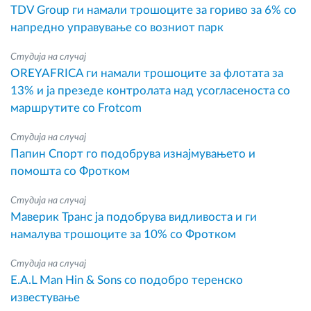
TDV Group ги намали трошоците за гориво за 6% со
напредно управување со возниот парк
Студија на случај
OREYAFRICA ги намали трошоците за флотата за
13% и ја презеде контролата над усогласеноста со
маршрутите со Frotcom
Студија на случај
Папин Спорт го подобрува изнајмувањето и
помошта со Фротком
Студија на случај
Маверик Транс ја подобрува видливоста и ги
намалува трошоците за 10% со Фротком
Студија на случај
E.A.L Man Hin & Sons со подобро теренско
известување