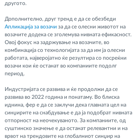
другото.
Дополнително, друг тренд е да се обезбеди
Апликација за возачи
за да се олесни животот на
возачите додека се зголемува нивната ефикасност.
Овој фокус на задржување на возачите, во
комбинација со технологијата за да им ја олесни
работата, најверојатно ќе резултира со посреќни
возачи кои ќе останат во компаниите подолг
период.
Индустријата се развива и ќе продолжи да се
развива во 2022 година и понатаму. Во блиска
иднина, фер е да се заклучи дека главната цел на
синџирите на снабдување е да ја подобрат нивната
отпорност на неочекуваното. За компаниите, од
суштинско значење е да останат релевантни и на
врвот на трендовите на глобалниот синџир на