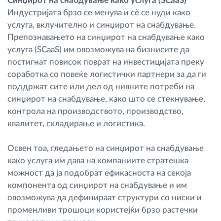
Синџирот на снабдување како услуга (SCaaS)
Индустријата брзо се менува и сè се нуди како
услуга, вклучително и синџирот на снабдување.
Препознавањето на синџирот на снабдување како
услуга (SCaaS) им овозможува на бизнисите да
постигнат повисок поврат на инвестицијата преку
соработка со повеќе логистички партнери за да ги
поддржат сите или дел од нивните потреби на
синџирот на снабдување, како што се стекнување,
контрола на производството, производство,
квалитет, складирање и логистика.
Освен тоа, гледањето на синџирот на снабдување
како услуга им дава на компаниите стратешка
можност да ја подобрат ефикасноста на секоја
компонента од синџирот на снабдување и им
овозможува да дефинираат структури со ниски и
променливи трошоци користејќи брзо растечки