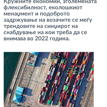
Кружните економии, зголемената
Управување со горивото
флексибилност, еколошкиот
менаџмент и подоброто
Планирање и следење на рутите
задржување на возачите се меѓу
трендовите на синџирот на
Автоматска идентификација на возачите
снабдување на кои треба да се
внимава во 2022 година.
Откријте ги сите можности
Како ја решаваме
Калкулатор за заштеди