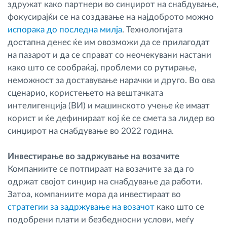
здружат како партнери во синџирот на снабдување,
фокусирајќи се на создавање на најдоброто можно
испорака до последна милја
. Технологијата
достапна денес ќе им овозможи да се прилагодат
на пазарот и да се справат со неочекувани настани
како што се сообраќај, проблеми со рутирање,
неможност за доставување нарачки и друго. Во ова
сценарио, користењето на вештачката
интелигенција (ВИ) и машинското учење ќе имаат
корист и ќе дефинираат кој ќе се смета за лидер во
синџирот на снабдување во 2022 година.
Инвестирање во задржување на возачите
Компаниите се потпираат на возачите за да го
одржат својот синџир на снабдување да работи.
Затоа, компаниите мора да инвестираат во
стратегии за задржување на возачот
како што се
подобрени плати и безбедносни услови, меѓу