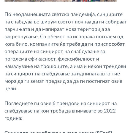
По неодамнешната светска пандемија, синџирите
на снабдување ширум светот почнаа да ги собираат
парчињата и да мапираат нова територија за
закрепнување. Со обемот на испорака поголем од
кога било, компаниите ќе треба да ги приспособат
операциите на синџирот на снабдување за
поголема ефикасност, флексибилност и
намалување на трошоците, а има и некои трендови
на синџирот на снабдување за иднината што тие
мора да ги земат предвид за да ги постигнат овие
цели.
Погледнете ги овие 6 трендови на синџирот на
снабдување на кои треба да внимавате во 2022
година: