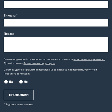
Е-пошта
*
Порака
Вашите податоци ќе се користат во согласност со нашата
политиката за приватност
.
Дознајте повеќе
За заштита на податоците.
Сакам да добивам рекламни известувања во врска со производите, услугите и
новостите за Frotcom.
Да
Не
ПРОДОЛЖИ
* Задолжителни полиња