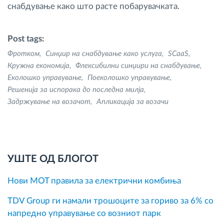
снабдување како што расте побарувачката.
Post tags:
Фротком
Синџир на снабдување како услуга
SCaaS
Кружна економија
Флексибилни синџири на снабдување
Еколошко управување
Поеколошко управување
Решенија за испорака до последна милја
Задржување на возачот
Апликација за возачи
УШТЕ ОД БЛОГОТ
Нови MOT правила за електрични комбиња
TDV Group ги намали трошоците за гориво за 6% со
напредно управување со возниот парк