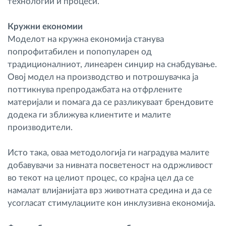
технологии и процеси.
Кружни економии
Моделот на кружна економија станува
попрофитабилен и попопуларен од
традиционалниот, линеарен синџир на снабдување.
Овој модел на производство и потрошувачка ја
поттикнува препродажбата на отфрлените
материјали и помага да се разликуваат брендовите
додека ги зближува клиентите и малите
производители.
Исто така, оваа методологија ги наградува малите
добавувачи за нивната посветеност на одржливост
во текот на целиот процес, со крајна цел да се
намалат влијанијата врз животната средина и да се
усогласат стимулациите кон инклузивна економија.