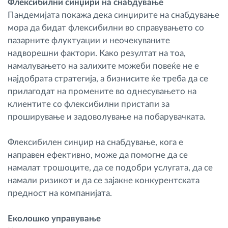
Флексибилни синџири на снабдување
Пандемијата покажа дека синџирите на снабдување
мора да бидат флексибилни во справувањето со
пазарните флуктуации и неочекуваните
надворешни фактори. Како резултат на тоа,
намалувањето на залихите можеби повеќе не е
најдобрата стратегија, а бизнисите ќе треба да се
прилагодат на промените во однесувањето на
клиентите со флексибилни пристапи за
проширување и задоволување на побарувачката.
Флексибилен синџир на снабдување, кога е
направен ефективно, може да помогне да се
намалат трошоците, да се подобри услугата, да се
намали ризикот и да се зајакне конкурентската
предност на компанијата.
Еколошко управување