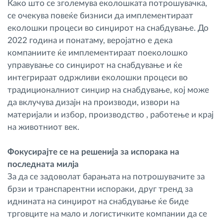
Како што се зголемува еколошката потрошувачка,
се очекува повеќе бизниси да имплементираат
еколошки процеси во синџирот на снабдување. До
2022 година и понатаму, веројатно е дека
компаниите ќе имплементираат поеколошко
управување со синџирот на снабдување и ќе
интегрираат одржливи еколошки процеси во
традиционалниот синџир на снабдување, кој може
да вклучува дизајн на производи, извори на
материјали и избор, производство , работење и крај
на животниот век.
Фокусирајте се на решенија за испорака на
последната милја
За да се задоволат барањата на потрошувачите за
брзи и транспарентни испораки, друг тренд за
иднината на синџирот на снабдување ќе биде
трговците на мало и логистичките компании да се