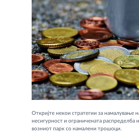
Откријте некои стратегии за намалување н
несигурност и ограничената распределба 
возниот парк со намалени трошоци.