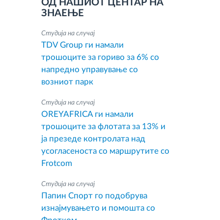
ОД НАШИОТ ЦЕНТАР НА
ЗНАЕЊЕ
Студија на случај
TDV Group ги намали
трошоците за гориво за 6% со
напредно управување со
возниот парк
Студија на случај
OREYAFRICA ги намали
трошоците за флотата за 13% и
ја презеде контролата над
усогласеноста со маршрутите со
Frotcom
Студија на случај
Папин Спорт го подобрува
изнајмувањето и помошта со