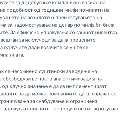
лугите за доделување компаниско возило на
т на подобност од годишни милји поминати на
ачувањето на возилото и преместувањето на
ма за надоместување на денар по милја би била
ите. За ефикасно управување со вашиот инвентар,
вештаи за исклучоци за да ја процените
а одлучите дали возачите сè уште се
мпанијата.
рк се несомнено суштински за водење на
а обезбедување постојана оптимизација на
а, од клучно значење е да се имплементираат
ошоците за да можат компаниите да се справат со
граничувања за снабдување и ограничена
 задржуваат нивните трошоци и не ги загрозуваат