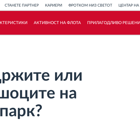
СТАНЕТЕ ПАРТНЕР
КАРИЕРИ
ФРОТКОМ НИЗ СВЕТОТ
ЦЕНТАР НА
АКТЕРИСТИКИ
АКТИВНОСТ НА ФЛОТА
ПРИЛАГОДЛИВО РЕШЕН
Како ја решаваме
Калкулатор за заштеди
држите или
шоците на
 парк?