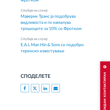
Фротком
Студија на случај
Маверик Транс ја подобрува
видливоста и ги намалува
трошоците за 10% со Фротком
Студија на случај
E.A.L Man Hin & Sons со подобро
теренско известување
САКАМ ДА БИДАМ КОНТАКТИРАН
СПОДЕЛЕТЕ