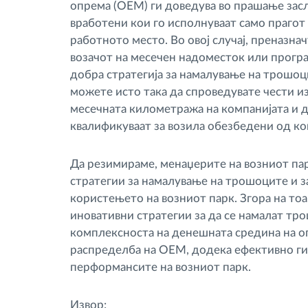
опрема (OEM) ги доведува во прашање зас
вработени кои го исполнуваат само праго
работното место. Во овој случај, преназн
возачот на месечен надоместок или програ
добра стратегија за намалување на трошоц
можете исто така да спроведувате чести из
месечната километража на компанијата и д
квалификуваат за возила обезбедени од ко
Да резимираме, менаџерите на возниот па
стратегии за намалување на трошоците и з
користењето на возниот парк. Згора на то
иновативни стратегии за да се намалат тр
комплексноста на денешната средина на о
распределба на OEM, додека ефективно ги
перформансите на возниот парк.
Извор: