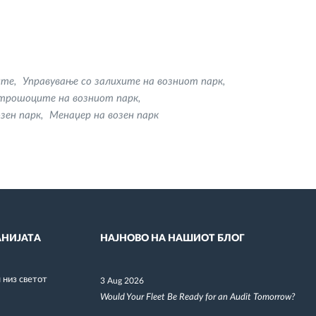
ите
Управување со залихите на возниот парк
трошоците на возниот парк
зен парк
Mенаџер на возен парк
НИЈАТА
НАЈНОВО НА НАШИОТ БЛОГ
низ светот
3 Aug 2026
Would Your Fleet Be Ready for an Audit Tomorrow?