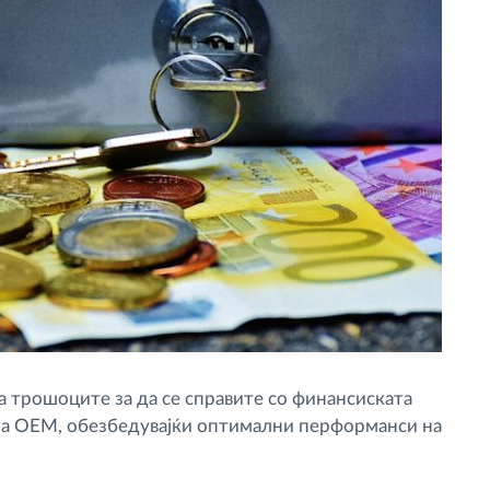
а трошоците за да се справите со финансиската
на OEM, обезбедувајќи оптимални перформанси на