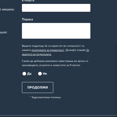
Е-пошта
*
со мешани
Порака
ниот
Вашите податоци ќе се користат во согласност со
нашата
политиката за приватност
. Дознајте повеќе
За
заштита на податоците.
Сакам да добивам рекламни известувања во врска со
производите, услугите и новостите за Frotcom.
Да
Не
ПРОДОЛЖИ
* Задолжителни полиња