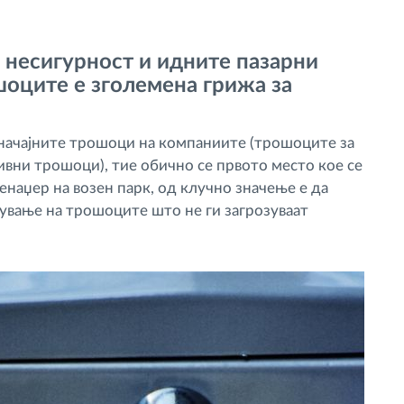
 несигурност и идните пазарни
шоците е зголемена грижа за
значајните трошоци на компаниите (трошоците за
ивни трошоци), тие обично се првото место кое се
енаџер на возен парк, од клучно значење е да
ување на трошоците што не ги загрозуваат