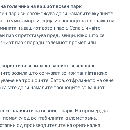
на големина на вашиот возен парк
.
зен парк ви овозможува да ги намалите вкупните
за гуми, амортизација и трошоци за поправка на
мината на вашиот возен парк. Сепак, имајте
н парк претставува предизвици, како што се
озниот парк поради големиот промет или
скористени возила во вашиот возен парк
.
ените возила што се чуваат во компанијата како
алување на трошоците. Затоа, отфрлањето на овие
 сакате да ги намалите трошоците во вашиот
то со залихите на возниот парк
. На пример, да
зи помалку од рентабилната километража.
остапни од производителите на оригинална