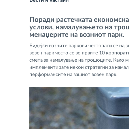
Вести и настани
Контрола на пристап
Поради растечката економска
услови, намалувањето на тро
Управување со горивото
менаџерите на возниот парк.
Бидејќи возните паркови честопати се нај
Планирање и следење на рутите
возен парк често се во првите 10 корпорат
смета за намалување на трошоците. Како м
Автоматска идентификација на
имплементирате некои стратегии за намал
возачите
перформансите на вашиот возен парк.
Откријте ги сите можности