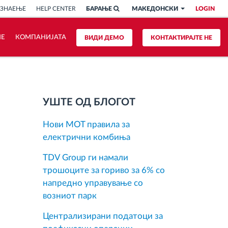
 ЗНАЕЊЕ
HELP CENTER
БАРАЊЕ
МАКЕДОНСКИ
LOGIN
ИЕ
КОМПАНИЈАТА
ВИДИ ДЕМО
КОНТАКТИРАЈТЕ НЕ
УШТЕ ОД БЛОГОТ
Нови MOT правила за
електрични комбиња
TDV Group ги намали
трошоците за гориво за 6% со
напредно управување со
возниот парк
Централизирани податоци за