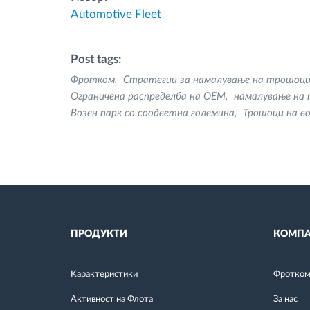
Automotive Fleet
Post tags:
Фротком
Стратегии за намалување на трошоц
Ограничена распределба на OEM
намалување на 
Возен парк со соодветна големина
Трошоци на во
ПРОДУКТИ
КОМПА
Kарактеристики
Фротком 
Активност на Флота
За нас