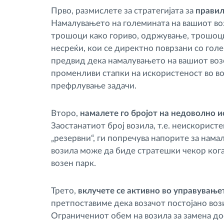
Прво, размислете за стратегијата за
правил
Намалувањето на големината на вашиот во
трошоци како гориво, одржување, трошоци 
несреќи, кои се директно поврзани со голе
предвид дека намалувањето на вашиот возе
променливи стапки на искористеност во в
префрлување задачи.
Второ,
намалете го бројот на недоволно и
Заостанатиот број возила, т.е. неискорист
„резервни“, ги попречува напорите за нам
возила може да биде стратешки чекор кога
возен парк.
Трето,
вклучете се активно во управување
претпоставиме дека возачот постојано во
Ограничениот обем на возила за замена д