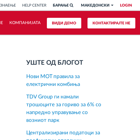
 ЗНАЕЊЕ
HELP CENTER
БАРАЊЕ
МАКЕДОНСКИ
LOGIN
ИЕ
КОМПАНИЈАТА
ВИДИ ДЕМО
КОНТАКТИРАЈТЕ НЕ
УШТЕ ОД БЛОГОТ
Нови MOT правила за
електрични комбиња
TDV Group ги намали
трошоците за гориво за 6% со
напредно управување со
возниот парк
Централизирани податоци за