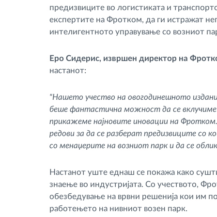
предизвиците во логистиката и транспорто
експертите на Фротком, да ги истражат нег
интелигентното управување со возниот пар
Еро Сидерис, извршен директор на Фротк
настанот:
"Нашето учество на овогодинешното издани
беше фантастична можност да се вклучиме 
прикажеме најновите иновации на Фротком. Н
редови за да се разберат предизвиците со ко
со менаџерите на возниот парк и да се обли
Настанот уште еднаш се покажа како сушт
знаење во индустријата. Со учеството, Фро
обезбедување на врвни решенија кои им п
работењето на нивниот возен парк.