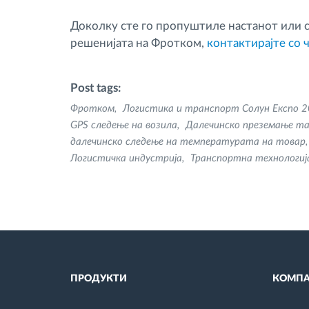
Доколку сте го пропуштиле настанот или ст
решенијата на Фротком,
контактирајте со 
Post tags:
Фротком
Логистика и транспорт Солун Експо 2
GPS следење на возила
Далечинско преземање т
далечинско следење на температурата на товар
Логистичка индустрија
Транспортна технологиј
ПРОДУКТИ
КОМПА