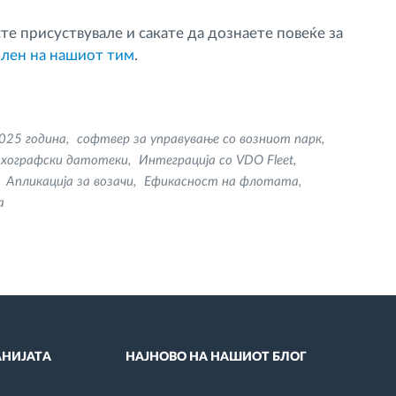
е присуствувале и сакате да дознаете повеќе за
член на нашиот тим
.
025 година
софтвер за управување со возниот парк
ахографски датотеки
Интеграција со VDO Fleet
Апликација за возачи
Ефикасност на флотата
а
НИЈАТА
НАЈНОВО НА НАШИОТ БЛОГ