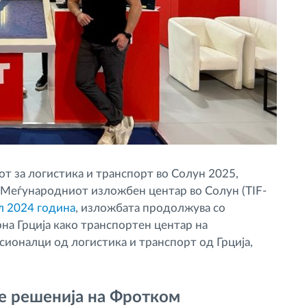
т за логистика и транспорт во Солун 2025,
 Меѓународниот изложбен центар во Солун (TIF-
л 2024 година
, изложбата продолжува со
на Грција како транспортен центар на
ионалци од логистика и транспорт од Грција,
е решенија на Фротком