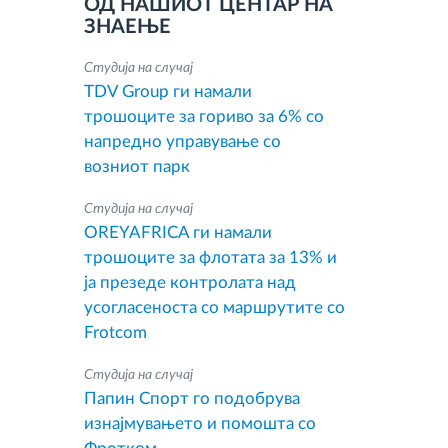
ОД НАШИОТ ЦЕНТАР НА
ЗНАЕЊЕ
Студија на случај
TDV Group ги намали
трошоците за гориво за 6% со
напредно управување со
возниот парк
Студија на случај
OREYAFRICA ги намали
трошоците за флотата за 13% и
ја презеде контролата над
усогласеноста со маршрутите со
Frotcom
Студија на случај
Папин Спорт го подобрува
изнајмувањето и помошта со