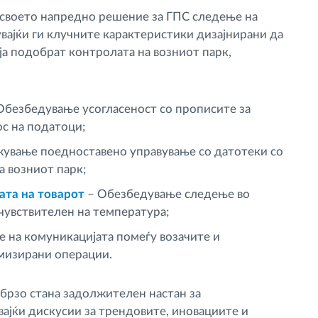
 своето напредно решение за ГПС следење на
увајќи ги клучните карактеристики дизајнирани да
ја подобрат контролата на возниот парк,
Обезбедување усогласеност со прописите за
с на податоци;
ување поедноставено управување со датотеки со
а возниот парк;
ата на товарот
– Обезбедување следење во
 чувствителен на температура;
 на комуникацијата помеѓу возачите и
имизирани операции.
 брзо стана задолжителен настан за
ајќи дискусии за трендовите, иновациите и