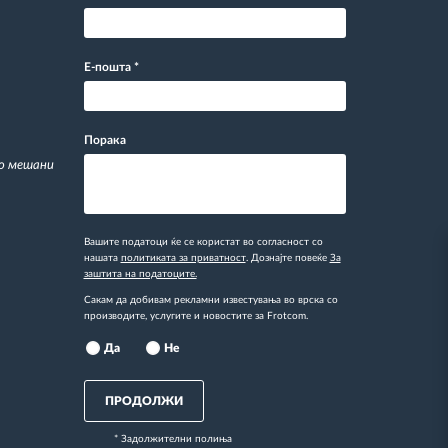
Е-пошта
*
Порака
со мешани
Вашите податоци ќе се користат во согласност со
нашата
политиката за приватност
. Дознајте повеќе
За
заштита на податоците.
Сакам да добивам рекламни известувања во врска со
производите, услугите и новостите за Frotcom.
Да
Не
ПРОДОЛЖИ
* Задолжителни полиња