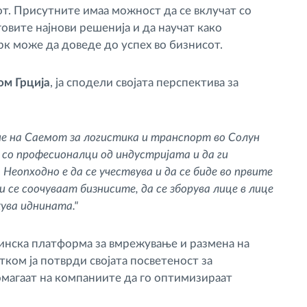
т. Присутните имаа можност да се вклучат со
овите најнови решенија и да научат како
к може да доведе до успех во бизнисот.
ом Грција
, ја сподели својата перспектива за
е на Саемот за логистика и транспорт во Солун
со професионалци од индустријата и да ги
еопходно е да се учествува и да се биде во првите
и се соочуваат бизнисите, да се зборува лице в лице
кува иднината."
инска платформа за вмрежување и размена на
тком ја потврди својата посветеност за
омагаат на компаниите да го оптимизираат