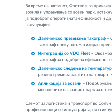
За време на настанот, Фротком го прикажа
возила и управување со возен парк, истакн
ја подобрат оперативната ефикасност и да 
вклучувајќи:
Далечинско преземање тахограф
– 
тахограф преку автоматизиран прено
Интеграција со VDO Fleet
– Овозмож
тахограф за подобрена ефикасност н
Далечинско следење на температур
реално време за заштита на товарот
Апликација за возачи
– Подобрување
менаџерите на возниот парк за опт
Саемот за логистика и транспорт во Солун
професионалци во индустријата, поттикнув