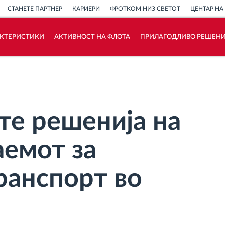
СТАНЕТЕ ПАРТНЕР
КАРИЕРИ
ФРОТКОМ НИЗ СВЕТОТ
ЦЕНТАР НА
АКТЕРИСТИКИ
АКТИВНОСТ НА ФЛОТА
ПРИЛАГОДЛИВО РЕШЕН
Како ја решаваме
Калкулатор за заштеди
те решенија на
аемот за
ранспорт во