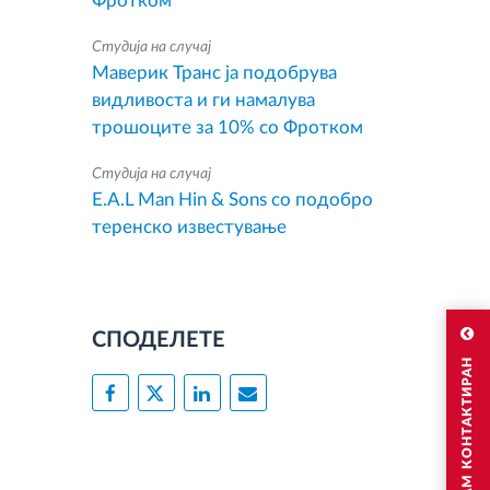
Фротком
Студија на случај
Маверик Транс ја подобрува
видливоста и ги намалува
трошоците за 10% со Фротком
Студија на случај
E.A.L Man Hin & Sons со подобро
теренско известување
СПОДЕЛЕТЕ
САКАМ ДА БИДАМ КОНТАКТИРАН