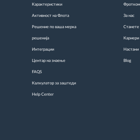
Kарактеристики
Фротком 
Активност на Флота
За нас
Решение по ваша мерка
Станете
решенија
Кариери
Интеграции
Настани
Центар на знаење
Blog
FAQS
Калкулатор за заштеди
Help Center