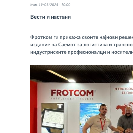
Mon, 19/05/2025 - 10:00
Контрола на пристап
Вести и настани
Управување со горивото
Фротком ги прикажа своите најнови решен
издание на Саемот за логистика и транспо
Планирање и следење на рутите
индустриските професионалци и носители
Автоматска идентификација на
возачите
Откријте ги сите можности