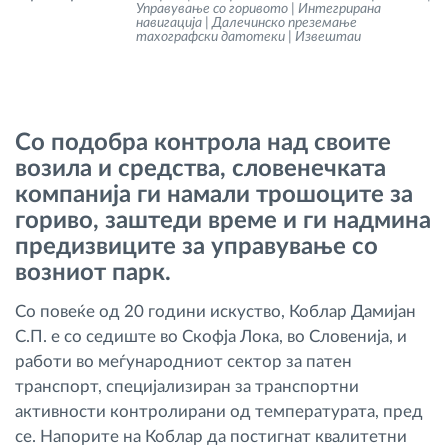
Управување со горивото | Интегрирана
Управување со горивото
навигација | Далечинско преземање
тахографски датотеки | Извештаи
Планирање и следење на рутите
Автоматска идентификација на возачите
Со подобра контрола над своите
возила и средства, словенечката
Откријте ги сите можности
компанија ги намали трошоците за
гориво, заштеди време и ги надмина
предизвиците за управување со
возниот парк.
Како ја решаваме
Со повеќе од 20 години искуство, Коблар Дамијан
С.П. е со седиште во Скофја Лока, во Словенија, и
Калкулатор за заштеди
работи во меѓународниот сектор за патен
транспорт, специјализиран за транспортни
активности контролирани од температурата, пред
се. Напорите на Коблар да постигнат квалитетни