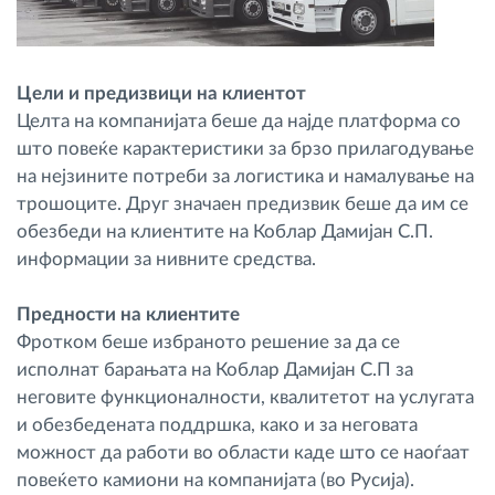
Цели и предизвици на клиентот
Целта на компанијата беше да најде платформа со
што повеќе карактеристики за брзо прилагодување
на нејзините потреби за логистика и намалување на
трошоците. Друг значаен предизвик беше да им се
обезбеди на клиентите на Коблар Дамијан С.П.
информации за нивните средства.
Предности на клиентите
Фротком беше избраното решение за да се
исполнат барањата на Коблар Дамијан С.П за
неговите функционалности, квалитетот на услугата
и обезбедената поддршка, како и за неговата
можност да работи во области каде што се наоѓаат
повеќето камиони на компанијата (во Русија).