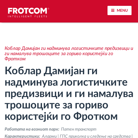
MENU
Лоцирање на возилото и сензорско следење
Коблар Дамијан ги надминува логистичките предизвици и
Анализа на возачкото однесување
ги намалува трошоците за гориво користејќи го
Фротком
Коблар Дамијан ги
Следење на времетраењето на возењето
надминува логистичките
Управување со работната сила
предизвици и ги намалува
трошоците за гориво
Далечинско преземање тахографски
датотеки
користејќи го Фротком
Контрола на пристап
Работата на возниот парк:
Патен транспорт
Kарактеристики:
Аларми | ГПС приколка и следење на средства |