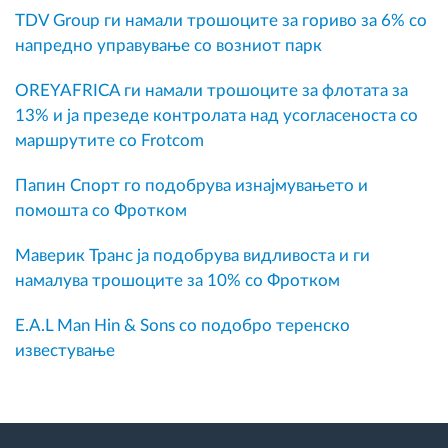
TDV Group ги намали трошоците за гориво за 6% со
напредно управување со возниот парк
OREYAFRICA ги намали трошоците за флотата за
13% и ја презеде контролата над усогласеноста со
маршрутите со Frotcom
Папин Спорт го подобрува изнајмувањето и
помошта со Фротком
Маверик Транс ја подобрува видливоста и ги
намалува трошоците за 10% со Фротком
E.A.L Man Hin & Sons со подобро теренско
известување