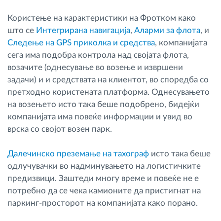
Користење на карактеристики на Фротком како
што се
Интегрирана навигација
,
Аларми за флота
, и
Следење на GPS приколка и средства
, компанијата
сега има подобра контрола над својата флота,
возачите (однесување во возење и извршени
задачи) и и средствата на клиентот, во споредба со
претходно користената платформа. Однесувањето
на возењето исто така беше подобрено, бидејќи
компанијата има повеќе информации и увид во
врска со својот возен парк.
Далечинско преземање на тахограф
исто така беше
одлучувачки во надминувањето на логистичките
предизвици. Заштеди многу време и повеќе не е
потребно да се чека камионите да пристигнат на
паркинг-просторот на компанијата како порано.