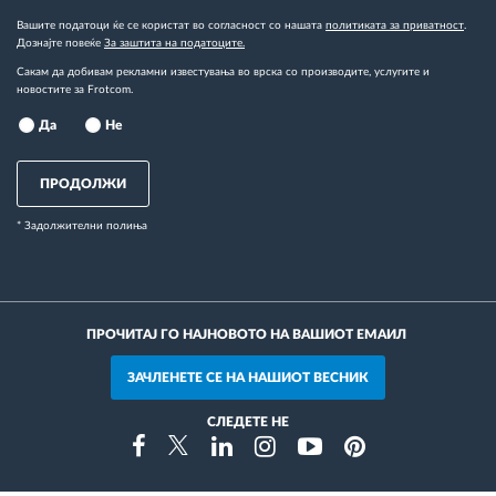
Вашите податоци ќе се користат во согласност со нашата
политиката за приватност
.
Дознајте повеќе
За заштита на податоците.
Сакам да добивам рекламни известувања во врска со производите, услугите и
новостите за Frotcom.
Да
Не
ПРОДОЛЖИ
* Задолжителни полиња
ПРОЧИТАЈ ГО НАЈНОВОТО НА ВАШИОТ ЕМАИЛ
ЗАЧЛЕНЕТЕ СЕ НА НАШИОТ ВЕСНИК
СЛЕДЕТЕ НЕ
Instragram
Facebook
Twitter
Linkedin
Youtube
Pinterest