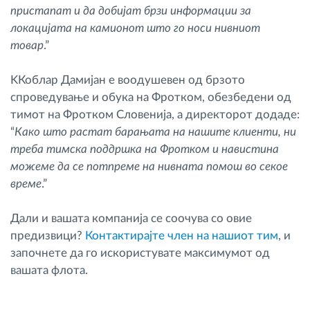
пристапат и да добијат брзи информации за
локацијата на камионот што го носи нивниот
товар
.”
KКоблар Дамијан е воодушевен од брзото
спроведување и обука на Фротком, обезбедени од
тимот на Фротком Словенија, а директорот додаде:
“
Како што растат барањата на нашите клиенти, ни
треба тимска поддршка на Фротком и навистина
можеме да се потпреме на нивната помош во секое
време
.”
Дали и вашата компанија се соочува со овие
предизвици?
Контактирајте член на нашиот тим
, и
започнете да го искористувате максимумот од
вашата флота.