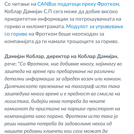
Со читање на
CANBus податоци преку Фротком
,
Коблар Дамијан С.П сега може да добие високо
приоритетни информации за потрошувачката на
гориво и километражата.
Модулот за управување
со гориво
на Фротком беше неопходен за
компанијата да ги намали трошоците за гориво.
Дамијан Коблар, директор на Коблар Дамијан,
рече: “
Со Фротком, ние добивме многу, најмногу во
заштеда на време при пребарување на различни
детални информации за одреден возач или камион.
Далечинското преземање на тахограф исто така
заштедува многу време и е предност во смисла на
логистика, бидејќи нема потреба да чекате
камионот да пристигне на паркинг-просторот на
компанијата како порано. Фротком исто така ја
реши нашата потреба да задоволиме некои од
нашите редовни клиенти кои сега можат да