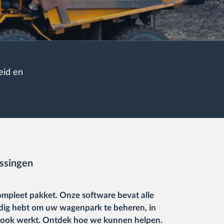
eid en
ssingen
ompleet pakket. Onze software bevat alle
odig hebt om uw wagenpark te beheren, in
 ook werkt. Ontdek hoe we kunnen helpen.