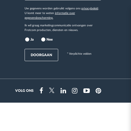
Uw gegevens worden gebruikt volgens ons
privacybeleid
.
U komt meer te weten
informatie over
gegevensbescherming.
Ik wil graag marketingcommunicatie ontvangen over
Frotcom producten, diensten en nieuws.
Ja
Nee
* Verplichte velden
DOORGAAN
VOLG ONS
Instragram
Facebook
Twitter
Linkedin
Youtube
Pinterest