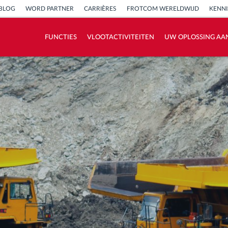
BLOG
WORD PARTNER
CARRIÈRES
FROTCOM WERELDWIJD
KENN
FUNCTIES
VLOOTACTIVITEITEN
UW OPLOSSING AA
Hoe we de noden van elke vlootactiviteit
oplossen
Besparingscalculator