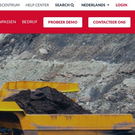
ISCENTRUM
HELP CENTER
SEARCH
NEDERLANDS
LOGIN
NPASSEN
BEDRIJF
PROBEER DEMO
CONTACTEER ONS