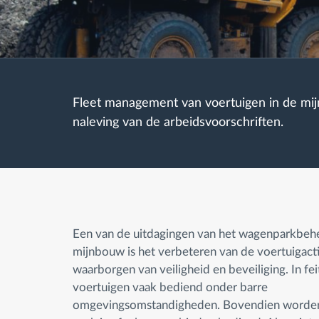
Brandstofbeheer
Routeplanning en -monitoring
Fleet management van voertuigen in de mijn
Automatische
naleving van de arbeidsvoorschriften.
bestuurdersidentificatie
Ontdek alle functies
Een van de uitdagingen van het wagenparkbehe
mijnbouw is het verbeteren van de voertuigacti
waarborgen van veiligheid en beveiliging. In f
voertuigen vaak bediend onder barre
omgevingsomstandigheden. Bovendien worden