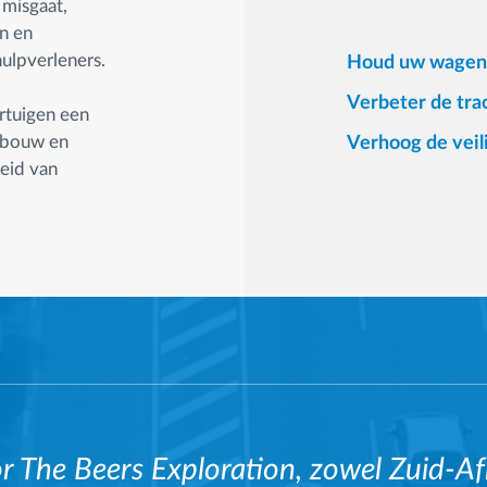
 misgaat,
en en
ulpverleners.
Houd uw wagenpa
Verbeter de tra
ertuigen een
jnbouw en
Verhoog de veil
leid van
r The Beers Exploration, zowel Zuid-Afr