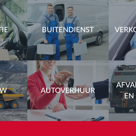
TIE
BUITENDIENST
VERK
AFVA
UW
AUTOVERHUUR
EN