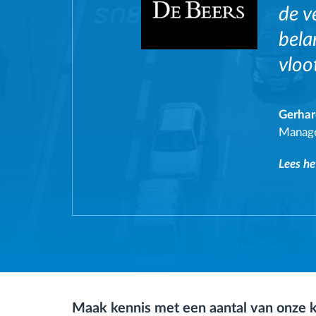
de v
bela
vloo
Gerhar
Manage
Lees he
Maak kennis met een aantal van onze 