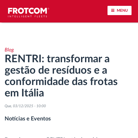
MENU
Localização de veículos e monitorização de
sensores
Blog
RENTRI: transformar a
Análise do estilo de condução
gestão de resíduos e a
Monitorização dos tempos de condução
conformidade das frotas
em Itália
Gestão de tarefas
Qua, 03/12/2025 - 10:00
Descarga remota de tacógrafo
Notícias e Eventos
Controlo de acesso