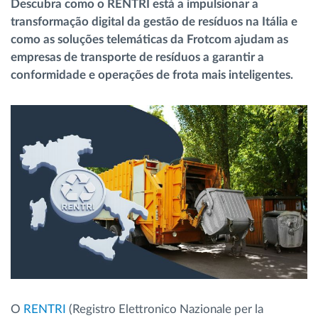
Descubra como o RENTRI está a impulsionar a
Gestão de Combustível
transformação digital da gestão de resíduos na Itália e
como as soluções telemáticas da Frotcom ajudam as
Planeamento e monitorização de rotas
empresas de transporte de resíduos a garantir a
conformidade e operações de frota mais inteligentes.
Identificação automática de condutores
Ver todas as funcionalidades
Como resolvemos cada necessidade da
atividade da frota
Calculadora de Benefícios
O
RENTRI
(Registro Elettronico Nazionale per la