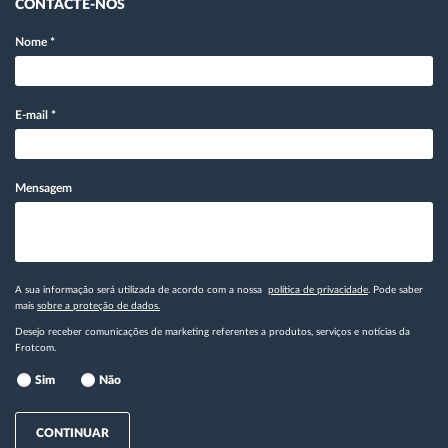
CONTACTE-NOS
Nome
*
E-mail
*
Mensagem
A sua informação será utilizada de acordo com a nossa
política de privacidade
. Pode saber
mais
sobre a proteção de dados.
Desejo receber comunicações de marketing referentes a produtos, serviços e notícias da
Frotcom.
Sim
Não
CONTINUAR