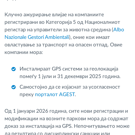
Клучно ажурирање влијае на компаниите
регистрирани во Категорија 5 од Националниот
регистар на управители за животна средина (
Albo
Nazionale Gestori Ambientali
), оние кои имаат
овластување за транспорт на опасен отпад. Овие
компании мора:
Инсталираат GPS системи за геолокација
помеѓу 1 јули и 31 декември 2025 година.
Самостојно да се изјаснат за усогласеност
преку
порталот AGEST
.
Од 1 јануари 2026 година, сите нови регистрации и
модификации на возните паркови мора да содржат
доказ за инсталација на GPS. Непочитувањето може
да резултира со дисциплински санкции или