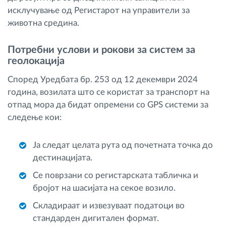
исклучување од Регистарот на управители за
животна средина.
Потребни услови и рокови за систем за
геолокација
Според Уредбата бр. 253 од 12 декември 2024
година, возилата што се користат за транспорт на
отпад мора да бидат опремени со GPS системи за
следење кои:
Ја следат целата рута од почетната точка до
дестинацијата.
Се поврзани со регистарската табличка и
бројот на шасијата на секое возило.
Складираат и извезуваат податоци во
стандарден дигитален формат.