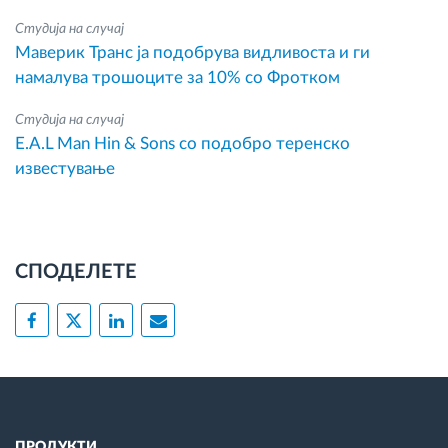
Студија на случај
Маверик Транс ја подобрува видливоста и ги
намалува трошоците за 10% со Фротком
Студија на случај
E.A.L Man Hin & Sons со подобро теренско
известување
СПОДЕЛЕТЕ
ПРОДУКТИ