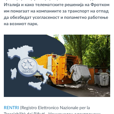
Италија и како телематските решенија на Фротком
Управување со горивото
им помагаат на компаниите за транспорт на отпад
да обезбедат усогласеност и попаметно работење
Планирање и следење на рутите
на возниот парк.
Автоматска идентификација на возачите
Откријте ги сите можности
Како ја решаваме
Калкулатор за заштеди
RENTRI
(Registro Elettronico Nazionale per la