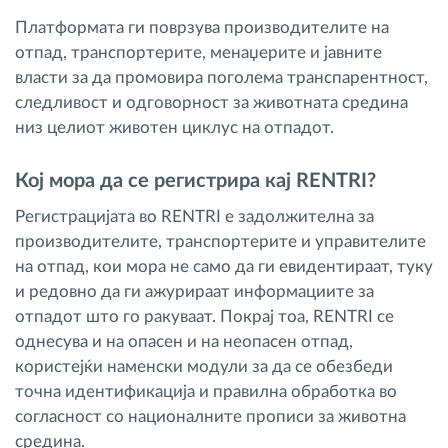
Платформата ги поврзува производителите на
отпад, транспортерите, менаџерите и јавните
власти за да промовира поголема транспарентност,
следливост и одговорност за животната средина
низ целиот животен циклус на отпадот.
Кој мора да се регистрира кај RENTRI?
Регистрацијата во RENTRI е задолжителна за
производителите, транспортерите и управителите
на отпад, кои мора не само да ги евидентираат, туку
и редовно да ги ажурираат информациите за
отпадот што го ракуваат. Покрај тоа, RENTRI се
однесува и на опасен и на неопасен отпад,
користејќи наменски модули за да се обезбеди
точна идентификација и правилна обработка во
согласност со националните прописи за животна
средина.