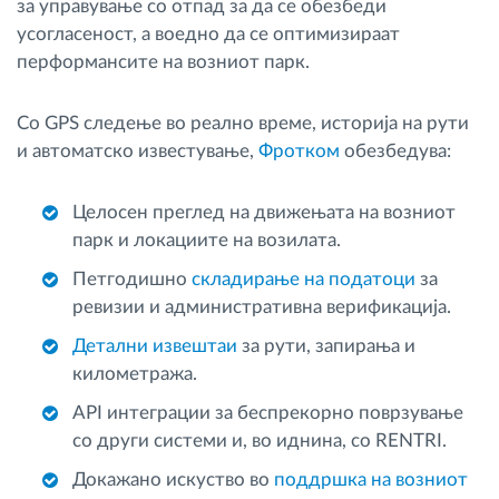
за управување со отпад за да се обезбеди
усогласеност, а воедно да се оптимизираат
перформансите на возниот парк.
Со GPS следење во реално време, историја на рути
и автоматско известување,
Фротком
обезбедува:
Целосен преглед на движењата на возниот
парк и локациите на возилата.
Петгодишно
складирање на податоци
за
ревизии и административна верификација.
Детални извештаи
за рути, запирања и
километража.
API интеграции за беспрекорно поврзување
со други системи и, во иднина, со RENTRI.
Докажано искуство во
поддршка на возниот