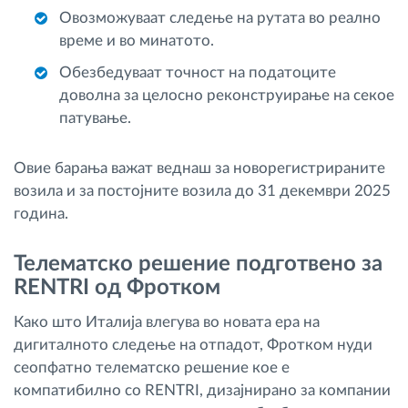
Овозможуваат следење на рутата во реално
време и во минатото.
Обезбедуваат точност на податоците
доволна за целосно реконструирање на секое
патување.
Овие барања важат веднаш за новорегистрираните
возила и за постојните возила до 31 декември 2025
година.
Телематско решение подготвено за
RENTRI од Фротком
Како што Италија влегува во новата ера на
дигиталното следење на отпадот, Фротком нуди
сеопфатно телематско решение кое е
компатибилно со RENTRI, дизајнирано за компании