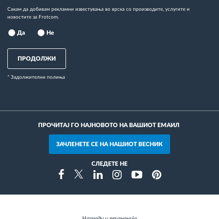
Сакам да добивам рекламни известувања во врска со производите, услугите и
новостите за Frotcom.
Да
Не
ПРОДОЛЖИ
* Задолжителни полиња
ПРОЧИТАЈ ГО НАЈНОВОТО НА ВАШИОТ ЕМАИЛ
ЗАЧЛЕНЕТЕ СЕ НА НАШИОТ ВЕСНИК
СЛЕДЕТЕ НЕ
Instragram
Facebook
Twitter
Linkedin
Youtube
Pinterest
Награди и признанија