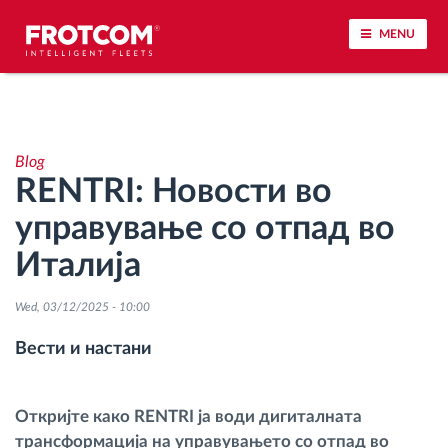
MENU
Лоцирање на возилото и сензорско следење
Blog
Анализа на возачкото однесување
RENTRI: Новости во
управување со отпад во
Следење на времетраењето на возењето
Италија
Управување со работната сила
Wed, 03/12/2025 - 10:00
Далечинско преземање тахографски
Вести и настани
датотеки
Контрола на пристап
Откријте како RENTRI ја води дигиталната
трансформација на управувањето со отпад во