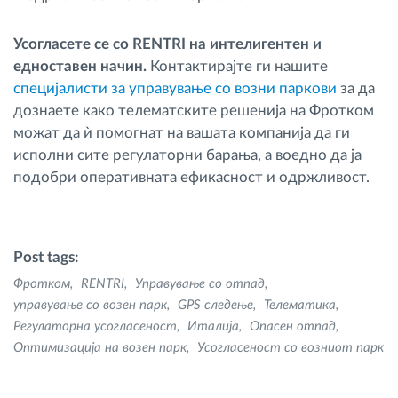
Усогласете се со RENTRI на интелигентен и
едноставен начин.
Контактирајте ги нашите
специјалисти за управување со возни паркови
за да
дознаете како телематските решенија на Фротком
можат да ѝ помогнат на вашата компанија да ги
исполни сите регулаторни барања, а воедно да ја
подобри оперативната ефикасност и одржливост.
Post tags:
Фротком
RENTRI
Управување со отпад
управување со возен парк
GPS следење
Телематика
Регулаторна усогласеност
Италија
Опасен отпад
Оптимизација на возен парк
Усогласеност со возниот парк