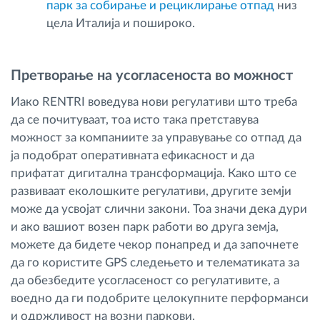
парк за собирање и рециклирање отпад
низ
цела Италија и пошироко.
Претворање на усогласеноста во можност
Иако RENTRI воведува нови регулативи што треба
да се почитуваат, тоа исто така претставува
можност за компаниите за управување со отпад да
ја подобрат оперативната ефикасност и да
прифатат дигитална трансформација. Како што се
развиваат еколошките регулативи, другите земји
може да усвојат слични закони. Тоа значи дека дури
и ако вашиот возен парк работи во друга земја,
можете да бидете чекор понапред и да започнете
да го користите GPS следењето и телематиката за
да обезбедите усогласеност со регулативите, а
воедно да ги подобрите целокупните перформанси
и одржливост на возни паркови.