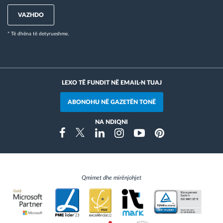
VAZHDO
* Të dhëna të detyrueshme.
LEXO TË FUNDIT NË EMAIL-N TUAJ
ABONOHU NË GAZETËN TONË
NA NDIQNI
Instragram
Facebook
Twitter
Linkedin
Youtube
Pinterest
Qmimet dhe mirënjohjet