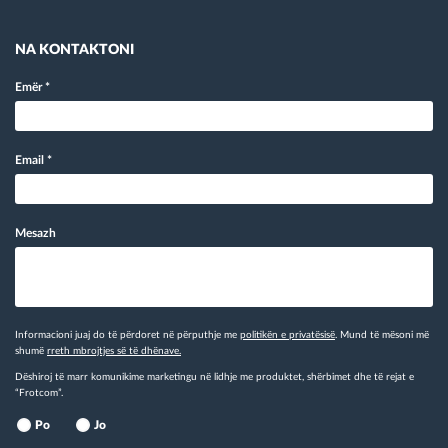
NA KONTAKTONI
Emër
*
Email
*
Mesazh
Informacioni juaj do të përdoret në përputhje me
politikën e privatësisë
. Mund të mësoni më
shumë
rreth mbrojtjes së të dhënave.
Dëshiroj të marr komunikime marketingu në lidhje me produktet, shërbimet dhe të rejat e
“Frotcom”.
Po
Jo