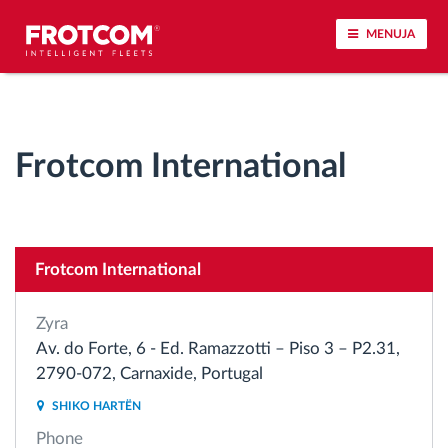
MENUJA
Përcjellje e automjeteve dhe monitorimi i
senzorëve
Frotcom International
Analizat-e-sjelljes-te-vozitjes
Monitorimi i kohës së ngasjes
Frotcom International
Menaxhimi i fuqisë punëtore
Zyra
Av. do Forte, 6 - Ed. Ramazzotti – Piso 3 – P2.31,
Shkarko tahografin nga distanca
2790-072, Carnaxide, Portugal
SHIKO HARTËN
Qasja e kontrollit
Phone