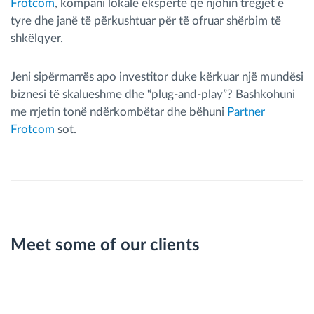
Frotcom
, kompani lokale ekspertë që njohin tregjet e
tyre dhe janë të përkushtuar për të ofruar shërbim të
shkëlqyer.
Jeni sipërmarrës apo investitor duke kërkuar një mundësi
biznesi të skalueshme dhe “plug-and-play”? Bashkohuni
me rrjetin tonë ndërkombëtar dhe bëhuni
Partner
Frotcom
sot.
Meet some of our clients