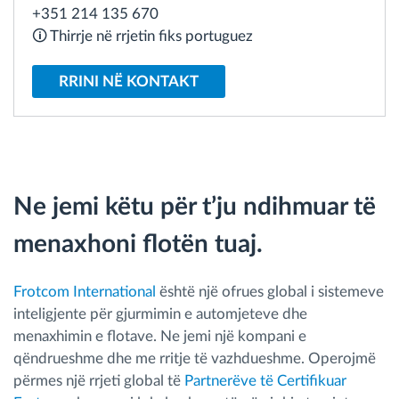
+351 214 135 670
Menaxhimi i karburantit
🛈 Thirrje në rrjetin fiks portuguez
Planifikimi dhe monitorimi rrugor
RRINI NË KONTAKT
Identifikim automatik i shoferëve
Zbuloni të gjitha tiparet
Ne jemi këtu për t’ju ndihmuar të
menaxhoni flotën tuaj.
Si të zgjidhim çdo kërkëse të aktivitetit të flotës
Frotcom International
është një ofrues global i sistemeve
Llogaritësi i Kursimeve
inteligjente për gjurmimin e automjeteve dhe
menaxhimin e flotave. Ne jemi një kompani e
qëndrueshme dhe me rritje të vazhdueshme. Operojmë
përmes një rrjeti global të
Partnerëve të Certifikuar