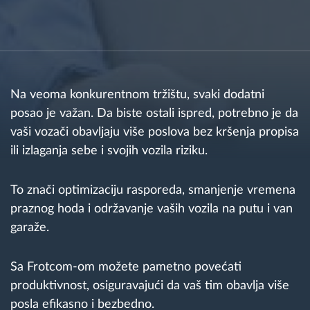
Planiranje i nadgledanje rute
Automatska identifikacija vozača
Na veoma konkurentnom tržištu, svaki dodatni
Otkrijte sve funkcije
posao je važan. Da biste ostali ispred, potrebno je da
vaši vozači obavljaju više poslova bez kršenja propisa
ili izlaganja sebe i svojih vozila riziku.
Kako rešavamo sve aktivnosti voznog parka
To znači optimizaciju rasporeda, smanjenje vremena
praznog hoda i održavanje vaših vozila na putu i van
Kalkulator uštede
garaže.
Sa Frotcom-om možete pametno povećati
produktivnost, osiguravajući da vaš tim obavlja više
posla efikasno i bezbedno.