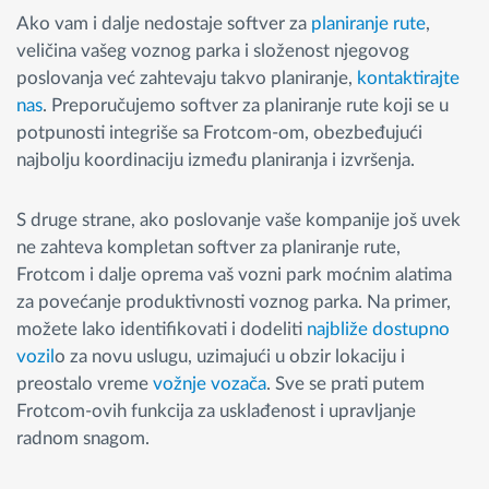
Ako vam i dalje nedostaje softver za
planiranje rute
,
veličina vašeg voznog parka i složenost njegovog
poslovanja već zahtevaju takvo planiranje,
kontaktirajte
nas
. Preporučujemo softver za planiranje rute koji se u
potpunosti integriše sa Frotcom-om, obezbeđujući
najbolju koordinaciju između planiranja i izvršenja.
S druge strane, ako poslovanje vaše kompanije još uvek
ne zahteva kompletan softver za planiranje rute,
Frotcom i dalje oprema vaš vozni park moćnim alatima
za povećanje produktivnosti voznog parka. Na primer,
možete lako identifikovati i dodeliti
najbliže dostupno
vozil
o za novu uslugu, uzimajući u obzir lokaciju i
preostalo vreme
vožnje vozača
. Sve se prati putem
Frotcom-ovih funkcija za usklađenost i upravljanje
radnom snagom.