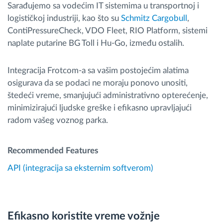
Sarađujemo sa vodećim IT sistemima u transportnoj i
logističkoj industriji, kao što su
Schmitz Cargobull
,
ContiPressureCheck, VDO Fleet, RIO Platform, sistemi
naplate putarine BG Toll i Hu-Go, između ostalih.
Integracija Frotcom-a sa vašim postojećim alatima
osigurava da se podaci ne moraju ponovo unositi,
štedeći vreme, smanjujući administrativno opterećenje,
minimizirajući ljudske greške i efikasno upravljajući
radom vašeg voznog parka.
Recommended Features
API (integracija sa eksternim softverom)
Efikasno koristite vreme vožnje