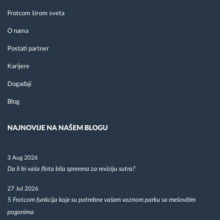
Frotcom širom sveta
O nama
Postati partner
Karijere
Događaji
Blog
NAJNOVIJE NA NAŠEM BLOGU
3 Aug 2026
Da li bi vaša flota bila spremna za reviziju sutra?
27 Jul 2026
5 Frotcom funkcija koje su potrebne vašem voznom parku sa mešovitim
pogonima