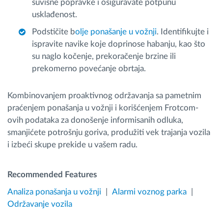
suvišne popravke i osiguravate potpunu
usklađenost.
Podstičite b
olje ponašanje u vožnji
. Identifikujte i
ispravite navike koje doprinose habanju, kao što
su naglo kočenje, prekoračenje brzine ili
prekomerno povećanje obrtaja.
Kombinovanjem proaktivnog održavanja sa pametnim
praćenjem ponašanja u vožnji i korišćenjem Frotcom-
ovih podataka za donošenje informisanih odluka,
smanjićete potrošnju goriva, produžiti vek trajanja vozila
i izbeći skupe prekide u vašem radu.
Recommended Features
Analiza ponašanja u vožnji
Alarmi voznog parka
Održavanje vozila