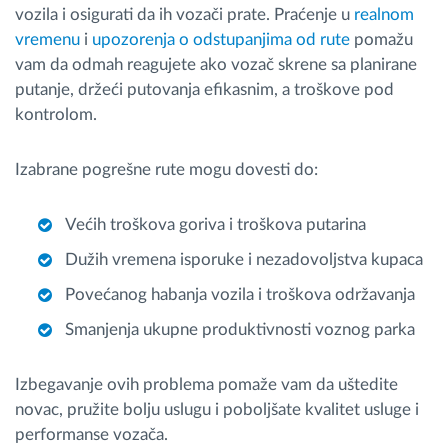
vozila i osigurati da ih vozači prate. Prac
́enje u
realnom
vremenu
i
upozorenja o odstupanjima od rute
poma
žu
vam da odmah reagujete ako vozač skrene sa planirane
putanje, držec
́i putovanja efikasnim, a tro
škove pod
kontrolom.
Izabrane pogrešne rute mogu dovesti do:
Vec
́ih tro
škova goriva i troškova putarina
Du
žih vremena isporuke i nezadovoljstva kupaca
Povec
́anog habanja vozila i tro
škova održavanja
Smanjenja ukupne produktivnosti voznog parka
Izbegavanje ovih problema poma
že vam da uštedite
novac, pružite bolju uslugu i poboljšate kvalitet usluge i
performanse vozača.