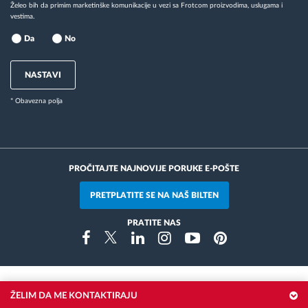
Želeo bih da primim marketinške komunikacije u vezi sa Frotcom proizvodima, uslugama i
vestima.
Da
No
NASTAVI
* Obavezna polja
PROČITAJTE NAJNOVIJE PORUKE E-POŠTE
PRETPLATITE SE NA NAŠ BILTEN
PRATITE NAS
Instragram
Facebook
Twitter
Linkedin
Youtube
Pinterest
ŽELIM DA ME KONTAKTIRAJU
Nagrade i priznanja