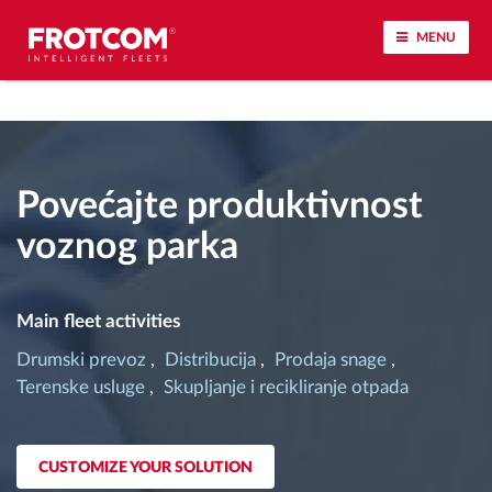
MENU
Praćenje vozila i nadzor senzora
Analiza ponašanja u vožnji
Povećajte produktivnost
voznog parka
Praćenje vremena vožnje
Upravljanje radnom snagom
Main fleet activities
Drumski prevoz
Distribucija
Prodaja snage
Daljinsko preuzimanje tahografa
Terenske usluge
Skupljanje i recikliranje otpada
Kontrola pristupa
CUSTOMIZE YOUR SOLUTION
Upravljanje gorivom