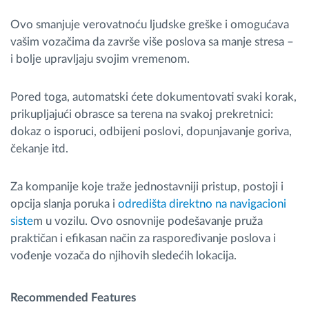
Ovo smanjuje verovatnoću ljudske greške i omogućava
vašim vozačima da završe više poslova sa manje stresa –
i bolje upravljaju svojim vremenom.
Pored toga, automatski ćete dokumentovati svaki korak,
prikupljajući obrasce sa terena na svakoj prekretnici:
dokaz o isporuci, odbijeni poslovi, dopunjavanje goriva,
čekanje itd.
Za kompanije koje traže jednostavniji pristup, postoji i
opcija slanja poruka i
odredišta direktno na navigacioni
siste
m u vozilu. Ovo osnovnije podešavanje pruža
praktičan i efikasan način za raspoređivanje poslova i
vođenje vozača do njihovih sledećih lokacija.
Recommended Features