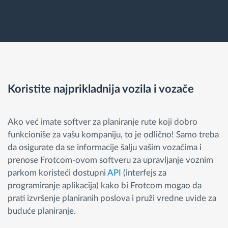
Koristite najprikladnija vozila i vozače
Ako već imate softver za planiranje rute koji dobro
funkcioniše za vašu kompaniju, to je odlično! Samo treba
da osigurate da se informacije šalju vašim vozačima i
prenose Frotcom-ovom softveru za upravljanje voznim
parkom koristeći dostupni
API
(interfejs za
programiranje aplikacija) kako bi Frotcom mogao da
prati izvršenje planiranih poslova i pruži vredne uvide za
buduće planiranje.