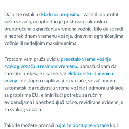
Da biste ostali u
skladu sa propisima
i zaštitili dobrobit
vaših vozača, neophodno je poštovati zakonska i
preporučena ograničenja vremena vožnje, bilo da se radi
o neprekidnom vremenu vožnje, dnevnim ograničenjima
vožnje ili nedeljnim maksimumima.
Frotcom vam pruža uvid u
preostalo vreme vožnje
svakog vozača u realnom vremenu
, pomažući vam da
sprečite prekršaje i kazne. Uz
elektronsku dnevnicu
vožnje
, dostupnu u aplikaciji za vozače, vozači mogu
automatski da registruju vreme vožnje i odmora u skladu
sa propisima EU, eliminišući potrebu za ručnim
evidencijama i obezbeđujući tačne, revidirane evidencije
za svakog vozača.
Takođe možete pronaći
najbliže dostupne vozače
koji