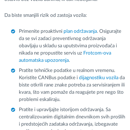
Da biste smanjili rizik od zastoja vozila:
Primenite proaktivni
plan održavanja
. Osigurajte
da se svi zadaci preventivnog održavanja
obavljaju u skladu sa uputstvima proizvođača i
nikada ne propustite servis uz
Frotcom-ova
automatska upozorenja
.
Pratite tehničke podatke u realnom vremenu.
Koristite CANBus podatke i
dijagnostiku vozila
da
biste otkrili rane znake potreba za servisiranjem ili
kvara, što vam pomaže da reagujete pre nego što
problemi eskaliraju.
Pratite i upravljajte istorijom održavanja. Sa
centralizovanim digitalnim dnevnikom svih prošlih
i predstojećih zadataka održavanja, izbegavate