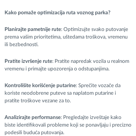
Kako pomaže optimizacija ruta voznog parka?
Planirajte pametnije rute
: Optimizujte svako putovanje
prema vašim prioritetima, uštedama troškova, vremenu
ili bezbednosti.
Pratite izvršenje rute
: Pratite napredak vozila u realnom
vremenu i primajte upozorenja o odstupanjima.
Kontrolišite korišc
́enje putarine
: Spre
čite vozače da
koriste neodobrene puteve sa naplatom putarine i
pratite troškove vezane za to.
Analizirajte performanse
: Pregledajte izveštaje kako
biste identifikovali probleme koji se ponavljaju i precizno
podesili buduc
́a putovanja.