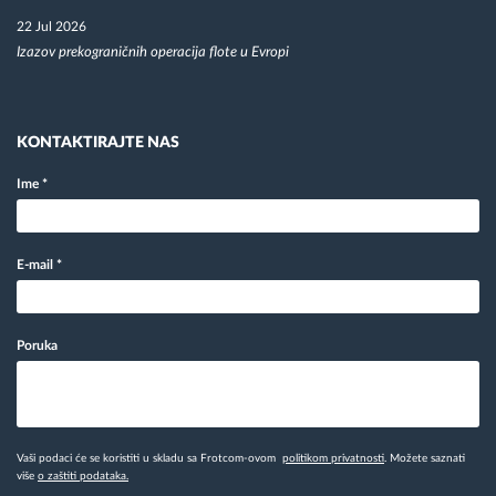
22 Jul 2026
Izazov prekograničnih operacija flote u Evropi
KONTAKTIRAJTE NAS
Ime
*
E-mail
*
Poruka
Vaši podaci će se koristiti u skladu sa Frotcom-ovom
politikom privatnosti
. Možete saznati
više
o zaštiti podataka.