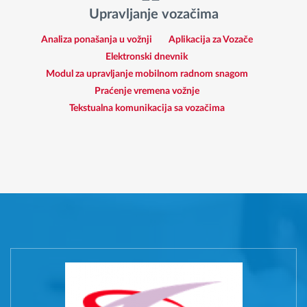
Upravljanje vozačima
Analiza ponašanja u vožnji
Aplikacija za Vozače
Elektronski dnevnik
Modul za upravljanje mobilnom radnom snagom
Praćenje vremena vožnje
Tekstualna komunikacija sa vozačima