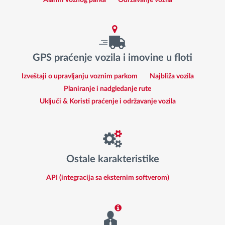
Alarmi voznog parka
Održavanje vozila
GPS praćenje vozila i imovine u floti
Izveštaji o upravljanju voznim parkom
Najbliža vozila
Planiranje i nadgledanje rute
Uključi & Koristi praćenje i održavanje vozila
Ostale karakteristike
API (integracija sa eksternim softverom)