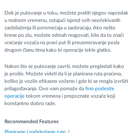
Dok je putovanje u toku, možete pratiti njegov napredak
u realnom vremenu, ostajući ispred svih neočekivanih
zaobilaženja ili poremećaja u saobraćaju. Ako nešto
krene po zlu, možete odmah reagovati, bilo da to znači
vraćanje vozača na pravi put ili preusmeravanje posla
drugom članu tima kako bi operacije tekle glatko.
Nakon što se putovanje završi, možete pregledati kako
je prošlo. Možete videti da li je planirana ruta praćena,
koliko je vozilo efikasno voženo i gde bi se mogla izvršiti
prilagođavanja. Ovo vam pomaže da
fino podesite
operacije
tokom vremena i prepoznate vozače koji
konstantno dobro rade.
Recommended Features
Planiranje i nadgledanje rute