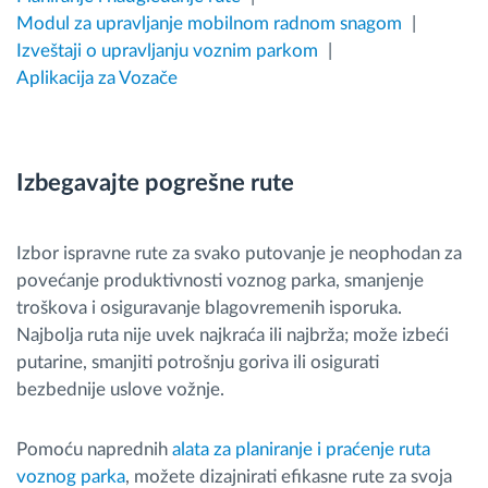
Modul za upravljanje mobilnom radnom snagom
Izveštaji o upravljanju voznim parkom
Aplikacija za Vozače
Izbegavajte pogrešne rute
Izbor ispravne rute za svako putovanje je neophodan za
povec
́anje produktivnosti voznog parka, smanjenje
tro
škova i osiguravanje blagovremenih isporuka.
Najbolja ruta nije uvek najkrac
́a ili najbr
ža; može izbec
́i
putarine, smanjiti potro
šnju goriva ili osigurati
bezbednije uslove vožnje.
Pomoc
́u naprednih
alata za planiranje i praćenje ruta
voznog parka
, mo
žete dizajnirati efikasne rute za svoja