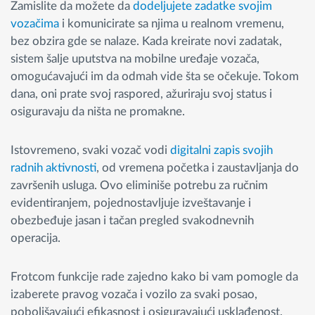
Zamislite da možete da
dodeljujete zadatke svojim
vozačima
i komunicirate sa njima u realnom vremenu,
bez obzira gde se nalaze. Kada kreirate novi zadatak,
sistem šalje uputstva na mobilne uređaje vozača,
omogućavajući im da odmah vide šta se očekuje. Tokom
dana, oni prate svoj raspored, ažuriraju svoj status i
osiguravaju da ništa ne promakne.
Istovremeno, svaki vozač vodi
digitalni zapis svojih
radnih aktivnost
i, od vremena početka i zaustavljanja do
završenih usluga. Ovo eliminiše potrebu za ručnim
evidentiranjem, pojednostavljuje izveštavanje i
obezbeđuje jasan i tačan pregled svakodnevnih
operacija.
Frotcom funkcije rade zajedno kako bi vam pomogle da
izaberete pravog vozača i vozilo za svaki posao,
poboljšavajući efikasnost i osiguravajući usklađenost.