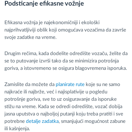
Podsticanje efikasne vožnje
Efikasna vožnja je najekonomičniji i ekološki
najprihvatljiviji oblik koji omogućava vozačima da završe
svoje zadatke na vreme.
Drugim rečima, kada dodelite odredište vozaču, želite da
se to putovanje izvrši tako da se minimizira potrošnja
goriva, a istovremeno se osigura blagovremena isporuka.
Zamislite da možete da
planirate rute
koje su ne samo
najkraće ili najbrže, već i najisplativije u pogledu
potrošnje goriva, sve to uz osiguravanje da isporuke
stižu na vreme. Kada se odredi odredište, vozač dobija
jasna uputstva o najboljoj putanji koju treba pratiti i sve
potrebne
detalje zadatka
, smanjujući mogućnost zabune
ili kašnjenja.