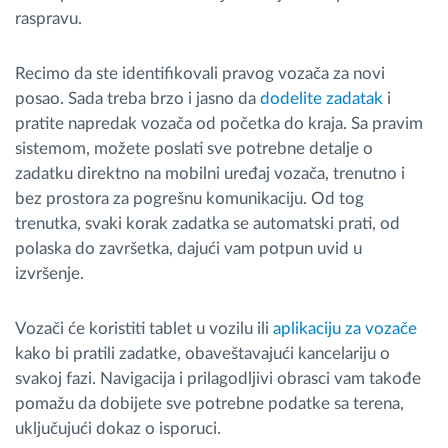
raspravu.
Recimo da ste identifikovali pravog vozača za novi
posao. Sada treba brzo i jasno da
dodelite zadatak
i
pratite napredak vozača od početka do kraja. Sa pravim
sistemom, možete poslati sve potrebne detalje o
zadatku direktno na mobilni uređaj vozača, trenutno i
bez prostora za pogrešnu komunikaciju. Od tog
trenutka, svaki korak zadatka se automatski prati, od
polaska do završetka, dajući vam potpun uvid u
izvršenje.
Vozači će koristiti tablet u vozilu ili
aplikaciju za vozače
kako bi pratili zadatke, obaveštavajući kancelariju o
svakoj fazi. Navigacija i prilagodljivi obrasci vam takođe
pomažu da dobijete sve potrebne podatke sa terena,
uključujući dokaz o isporuci.