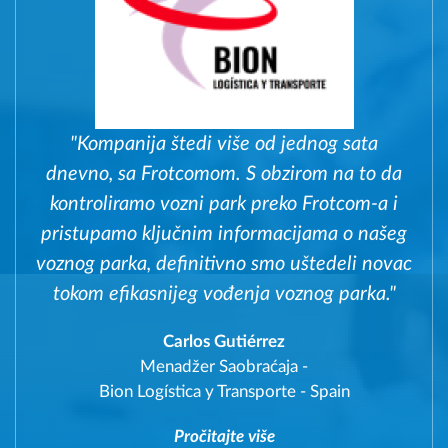
"Kompanija štedi više od jednog sata
dnevno, sa Frotcomom. S obzirom na to da
kontroliramo vozni park preko Frotcom-a i
pristupamo ključnim informacijama o našeg
voznog parka, definitivno smo uštedeli novac
tokom efikasnijeg vođenja voznog parka."
Carlos Gutiérrez
Menadžer Saobraćaja
-
Bion Logística y Transporte - Spain
Pročitajte više