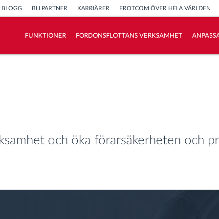
BLOGG
BLI PARTNER
KARRIÄRER
FROTCOM ÖVER HELA VÄRLDEN
FUNKTIONER
FORDONSFLOTTANS VERKSAMHET
ANPASSA
Vi löser varje flottas verksamhetsbehov
Sparkalkylator
erksamhet och öka förarsäkerheten och p