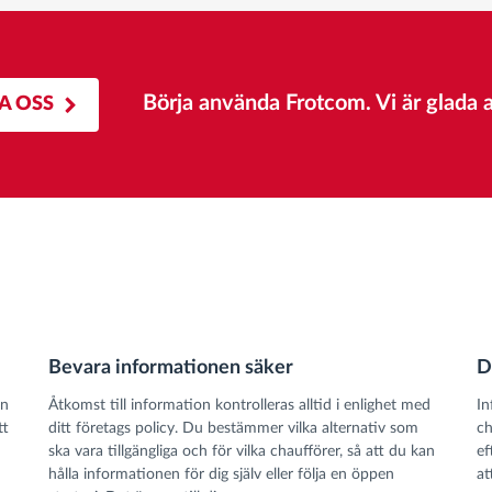
Börja använda Frotcom. Vi är glada at
A OSS
Bevara informationen säker
D
en
Åtkomst till information kontrolleras alltid i enlighet med
In
tt
ditt företags policy. Du bestämmer vilka alternativ som
ch
ska vara tillgängliga och för vilka chaufförer, så att du kan
ef
hålla informationen för dig själv eller följa en öppen
at