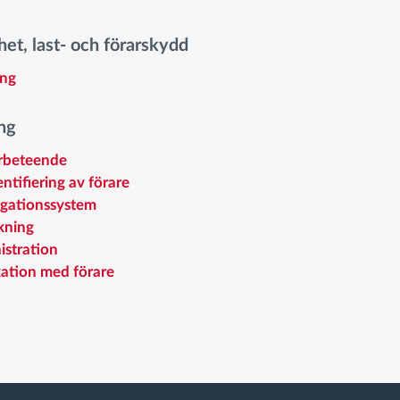
et, last- och förarskydd
ing
ng
arbeteende
ntifiering av förare
igationssystem
kning
istration
tion med förare