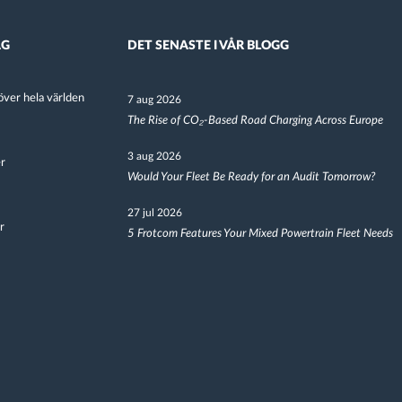
AG
DET SENASTE I VÅR BLOGG
ver hela världen
7 aug 2026
The Rise of CO₂-Based Road Charging Across Europe
3 aug 2026
er
Would Your Fleet Be Ready for an Audit Tomorrow?
27 jul 2026
r
5 Frotcom Features Your Mixed Powertrain Fleet Needs