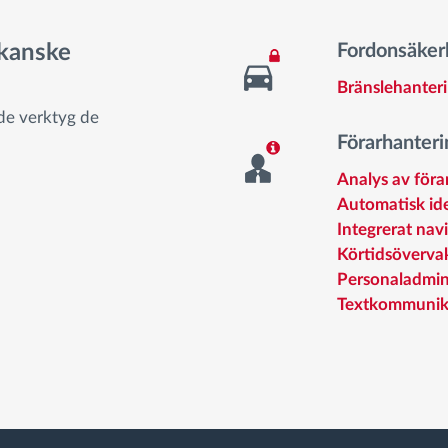
 kanske
Fordonsäkerh
Bränslehanter
 de verktyg de
Förarhanteri
Analys av för
Automatisk ide
Integrerat nav
Körtidsöverva
Personaladmin
Textkommunika