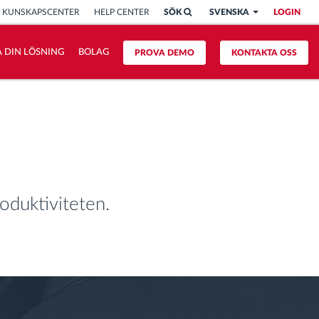
KUNSKAPSCENTER
HELP CENTER
SÖK
SVENSKA
LOGIN
 DIN LÖSNING
BOLAG
PROVA DEMO
KONTAKTA OSS
roduktiviteten.