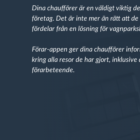
Dina chaufförer är en väldigt viktig del
Bränslehantering
företag. Det är inte mer än rätt att de
fördelar från en lösning för vagnpark
Ruttplanering och övervakning
Förar-appen ger dina chaufförer info
Automatisk förare identifiering
kring alla resor de har gjort, inklusive
förarbeteende.
Upptäck alla funktioner