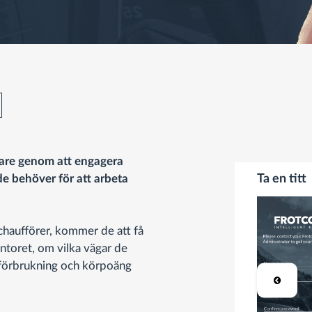
örare genom att engagera
e behöver för att arbeta
Ta en titt
 chaufförer, kommer de att få
toret, om vilka vägar de
leförbrukning och körpoäng