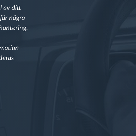
 av ditt
 får några
shantering.
rmation
 deras