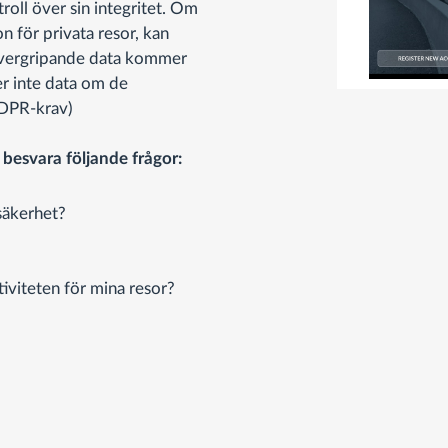
oll över sin integritet. Om
on för privata resor, kan
 Övergripande data kommer
er inte data om de
 GDPR-krav)
 besvara följande frågor:
rsäkerhet?
tiviteten för mina resor?