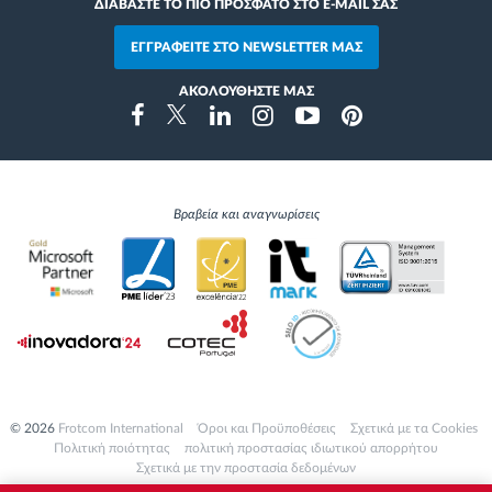
ΔΙΑΒΑΣΤΕ ΤΟ ΠΙΟ ΠΡΟΣΦΑΤΟ ΣΤΟ E-MAIL ΣΑΣ
ΕΓΓΡΑΦΕΙΤΕ ΣΤΟ NEWSLETTER ΜΑΣ
ΑΚΟΛΟΥΘΗΣΤΕ ΜΑΣ
Instragram
Facebook
Twitter
Linkedin
Youtube
Pinterest
Βραβεία και αναγνωρίσεις
© 2026
Frotcom International
Όροι και Προϋποθέσεις
Σχετικά με τα Cookies
Πολιτική ποιότητας
πολιτική προστασίας ιδιωτικού απορρήτου
Σχετικά με την προστασία δεδομένων