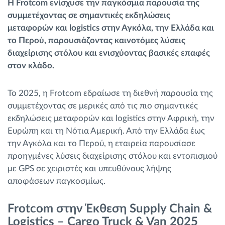
Η Frotcom ενίσχυσε την παγκόσμια παρουσία της
Διαχείριση καυσίμου
συμμετέχοντας σε σημαντικές εκδηλώσεις
μεταφορών και logistics στην Αγκόλα, την Ελλάδα και
Σχεδιασμός και παρακολούθηση διαδρομής
το Περού, παρουσιάζοντας καινοτόμες λύσεις
διαχείρισης στόλου και ενισχύοντας βασικές επαφές
στον κλάδο.
Αυτόματη αναγνώριση οδηγού
Το 2025, η Frotcom εδραίωσε τη διεθνή παρουσία της
Ανακαλύψτε όλα τα χαρακτηριστικά
συμμετέχοντας σε μερικές από τις πιο σημαντικές
εκδηλώσεις μεταφορών και logistics στην Αφρική, την
Ευρώπη και τη Νότια Αμερική. Από την Ελλάδα έως
την Αγκόλα και το Περού, η εταιρεία παρουσίασε
Πώς να λύσουμε τις ανάγκες των
προηγμένες λύσεις διαχείρισης στόλου και εντοπισμού
δραστηριοτήτων του στόλου
με GPS σε χειριστές και υπευθύνους λήψης
αποφάσεων παγκοσμίως.
Υπολογιστής εξοικονόμησης
Frotcom στην Έκθεση Supply Chain &
Logistics – Cargo Truck & Van 2025