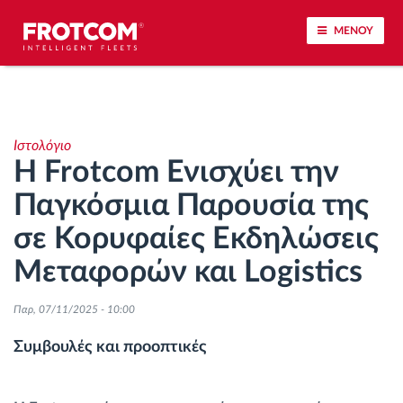
ΜΕΝΟΥ
Εντοπισμός οχημάτων και παρακολούθηση
αισθητήρων
Ιστολόγιο
Η Frotcom Ενισχύει την
Ανάλυση οδηγικής συμπεριφοράς
Παγκόσμια Παρουσία της
Παρακολούθηση του χρόνου οδήγησης
σε Κορυφαίες Εκδηλώσεις
Μεταφορών και Logistics
Διαχείριση εργατικού δυναμικού
Παρ, 07/11/2025 - 10:00
Λήψη ταχογράφου από απόσταση
Συμβουλές και προοπτικές
Έλεγχος πρόσβασης