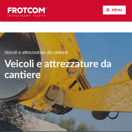
MENU
Tracciamento dei veicoli e monitoraggio dei
sensori
Veicoli e attrezzature da cantiere
Analisi dello stile di guida
Veicoli e attrezzature da
cantiere
Monitoraggio dei tempi di guida
Gestione delle forza lavoro
Download remoto del cronotachigrafo
Controllo accessi