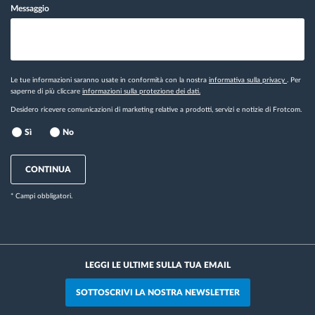
Messaggio
Le tue informazioni saranno usate in conformità con la nostra
informativa sulla privacy
. Per
saperne di più cliccare
informazioni sulla protezione dei dati.
Desidero ricevere comunicazioni di marketing relative a prodotti, servizi e notizie di Frotcom.
Sì
No
CONTINUA
* Campi obbligatori.
LEGGI LE ULTIME SULLA TUA EMAIL
SOTTOSCRIVI LA NOSTRA NEWSLETTER