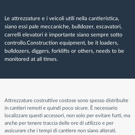
Gestione carburante
Le attrezzature e i veicoli utili nella cantieristica,
Pianificazione dei percorsi e monitoraggio
siano essi pale meccaniche, bulldozer, escavatori,
carrelli elevatori è importante siano sempre sotto
Identificazione automatica del conducente
controllo.Construction equipment, be it loaders,
bulldozers, diggers, forklifts or others, needs to be
Scopri tutte le caratteristiche
monitored at all times.
Come risolviamo tutte le attività della flotta
Attrezzature costruttive costose sono spesso distribuite
Scopri quanto risparmi
in cantieri remoti e quindi poco sicure. È necessario
localizzare questi accessori, non solo per evitare furti, ma
anche per tenere traccia delle ore di utilizzo e per
assicurare che i tempi di cantiere non siano alterati.