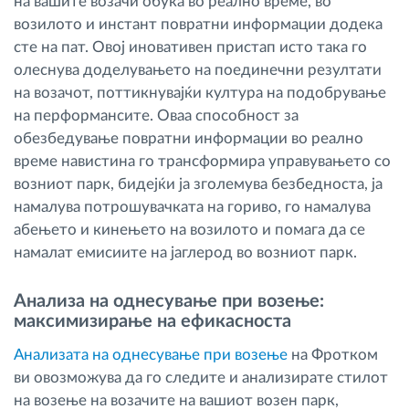
на вашите возачи обука во реално време, во
возилото и инстант повратни информации додека
сте на пат. Овој иновативен пристап исто така го
олеснува доделувањето на поединечни резултати
на возачот, поттикнувајќи култура на подобрување
на перформансите. Оваа способност за
обезбедување повратни информации во реално
време навистина го трансформира управувањето со
возниот парк, бидејќи ја зголемува безбедноста, ја
намалува потрошувачката на гориво, го намалува
абењето и кинењето на возилото и помага да се
намалат емисиите на јаглерод во возниот парк.
Анализа на однесување при возење:
максимизирање на ефикасноста
Анализата на однесување при возење
на Фротком
ви овозможува да го следите и анализирате стилот
на возење на возачите на вашиот возен парк,