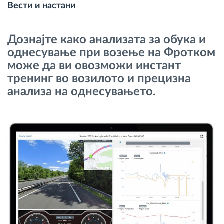
Вести и настани
Управување со горивото
Дознајте како анализата за обука и
Планирање и следење на рутите
однесување при возење на Фротком
може да ви овозможи инстант
Автоматска идентификација на возачите
тренинг во возилото и прецизна
анализа на однесувањето.
Откријте ги сите можности
Како ја решаваме
Калкулатор за заштеди