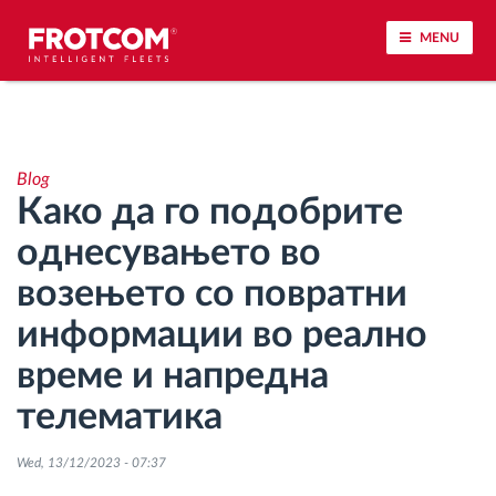
MENU
Лоцирање на возилото и сензорско следење
Blog
Анализа на возачкото однесување
Како да го подобрите
однесувањето во
Следење на времетраењето на возењето
возењето со повратни
Управување со работната сила
информации во реално
време и напредна
Далечинско преземање тахографски
датотеки
телематика
Контрола на пристап
Wed, 13/12/2023 - 07:37