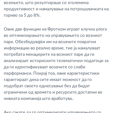
возењето, што резултираше со зголемена
продуктивност и намалување на потрошувачката на
гориво за 5 до 8%.
Овие две функции на Фротком играат клучна улога
во оптимизирањето на управувањето со возниот
парк. Обезбедувајќи им на возачите повратни
информации во реално време, тие ја намалуваат
потребата менаџерите на возниот парк да ги
анализираат историските телематички податоци за
да ги идентификуваат возачите со слаби
перформанси. Покрај тоа, овие карактеристики
гарантираат дека сите имаат можност да го
подобрат своето однесување без да бидат
ограничени од времето и ресурсите достапни во
нивната компанија што вработува..
Ако сакате да го оптимизирате управувањето со