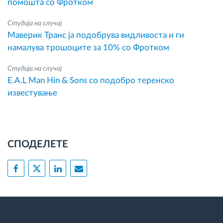
помошта со Фротком
Студија на случај
Маверик Транс ја подобрува видливоста и ги
намалува трошоците за 10% со Фротком
Студија на случај
E.A.L Man Hin & Sons со подобро теренско
известување
СПОДЕЛЕТЕ