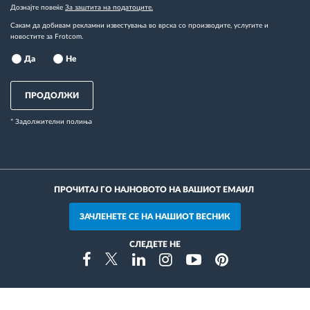
Дознајте повеќе
За заштита на податоците.
Сакам да добивам рекламни известувања во врска со производите, услугите и
новостите за Frotcom.
Да
Не
ПРОДОЛЖИ
* Задолжителни полиња
ПРОЧИТАЈ ГО НАЈНОВОТО НА ВАШИОТ ЕМАИЛ
ЗАЧЛЕНЕТЕ СЕ НА НАШИОТ ВЕСНИК
СЛЕДЕТЕ НЕ
Instragram
Facebook
Twitter
Linkedin
Youtube
Pinterest