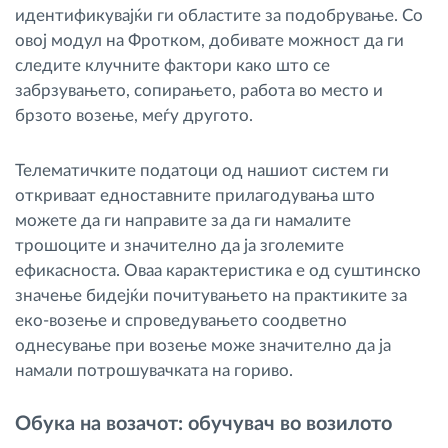
идентификувајќи ги областите за подобрување. Со
овој модул на Фротком, добивате можност да ги
следите клучните фактори како што се
забрзувањето, сопирањето, работа во место и
брзото возење, меѓу другото.
Телематичките податоци од нашиот систем ги
откриваат едноставните прилагодувања што
можете да ги направите за да ги намалите
трошоците и значително да ја зголемите
ефикасноста. Оваа карактеристика е од суштинско
значење бидејќи почитувањето на практиките за
еко-возење и спроведувањето соодветно
однесување при возење може значително да ја
намали потрошувачката на гориво.
Обука на возачот: обучувач во возилото