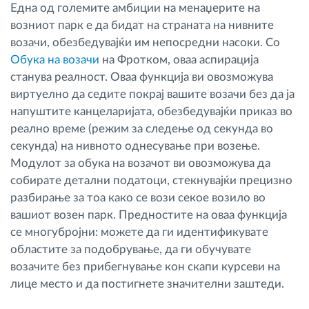
Една од големите амбиции на менаџерите на
возниот парк е да бидат на страната на нивните
возачи, обезбедувајќи им непосредни насоки. Со
Обука на возачи
на Фротком, оваа аспирација
станува реалност. Оваа функција ви овозможува
виртуелно да седите покрај вашите возачи без да ја
напуштите канцеларијата, обезбедувајќи приказ во
реално време (режим за следење од секунда во
секунда) на нивното однесување при возење.
Модулот за обука на возачот ви овозможува да
собирате детални податоци, стекнувајќи прецизно
разбирање за тоа како се вози секое возило во
вашиот возен парк. Предностите на оваа функција
се многубројни: можете да ги идентификувате
областите за подобрување, да ги обучувате
возачите без прибегнување кон скапи курсеви на
лице место и да постигнете значителни заштеди.