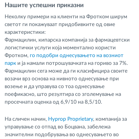
Нашите успешни приказни
Неколку примери на клиенти на Фротком ширум
светот ги покажуваат придобивките од овие
карактеристики:
Фармацилин, кипарска компанија за фармацевтски
логистички услуги која моментално користи
Фротком,
го подобри однесувањето на возниот
парк
и ја намали потрошувачката на гориво за 7%.
Фармацилин сега може да ги класифицира своите
возачи врз основа на нивното однесување при
возење и да управува со тоа однесување
поефикасно, што резултира со зголемување на
просечната оценка од 6,9/10 на 8,5/10.
На сличен начин,
Hyprop Proprietary
, компанија за
управување со отпад во Боцвана, забележа
значителни подобрувања во однесувањето во